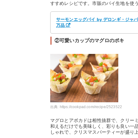
すすめレシピです。市販のパイ生地を使
サーモンエッグパイ by デロンギ・ジャ
万品
②可愛いカップのマグロのポキ
出典:
https://cookpad.com/recipe/2523522
マグロとアボカドは相性抜群で、クリー
和えるだけでも美味しく、彩りも良い一
しゃれで、クリスマスパーティーが盛り