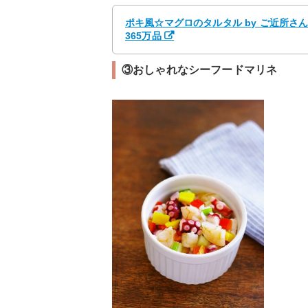
ポキ風☆マグロのタルタル by ご近所さ
365万品
③おしゃれなシーフードマリネ