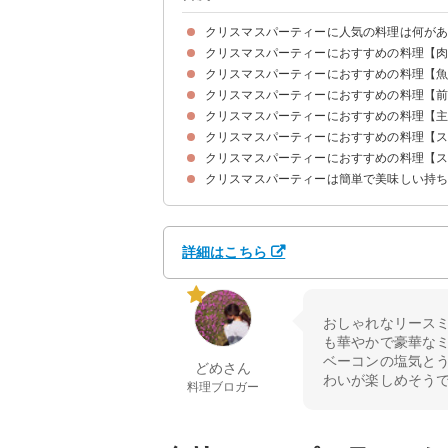
クリスマスパーティーに人気の料理は何が
クリスマスパーティーにおすすめの料理【
クリスマスパーティーにおすすめの料理【
①簡単韓国風スペアリブ
②定番のローストチキン
③おしゃれなリースミートローフ
④大人も喜ぶフライドチキン
クリスマスパーティーにおすすめの料理【
①サーモンパイ
②可愛いカップのマグロのポキ
③おしゃれなシーフードマリネ
クリスマスパーティーにおすすめの料理【
①おしゃれなフルーツバター
②野菜のゼリー寄せ
③チーズと生ハムのパテ
④リースサラダ
⑤リースポテトサラダ
⑥簡単おもてなしにコブサラダ
⑦手料理が簡単なブルスケッタ
⑧簡単おもてなしメニューのカナッペ
クリスマスパーティーにおすすめの料理【
①ラザニア
②手作りキャンディ寿司
③簡単手料理ピラフ
④おしゃれなスタッフドバゲット
クリスマスパーティーにおすすめの料理【
①簡単ビーフシチューのポットパイ
②ブイヤベース
③持ち寄りにもおすすめのオニオングラタンスー
クリスマスパーティーは簡単で美味しい持
①持ち寄りにもおすすめのフルーツサンド
②カップシフォンケーキ
③さつまいもスティックパイ
④簡単スコップケーキ
⑤簡単シュトーレン
詳細はこちら
おしゃれなリース
も華やかで豪華な
ベーコンの塩気と
どめさん
わいが楽しめそう
料理ブロガー