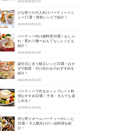
2024年03月27日
ひな祭りの大人向けパーティーメニ
ュー17選！簡単レシピで紹介！
2024年03月15日
パーティー向け鍋料理30選！おしゃ
れ・変わり種〜おもてなしレシピも
紹介！
2024年02月14日
誕生日に合う献立レシピ33選！おか
ずや副菜・付け合わせのおすすめを
紹介！
2024年03月24日
パーティーで作るホットプレート料
理おすすめ22選！子供・大人でも楽
しめる！
2023年11月20日
持ち寄りホームパーティーのレシピ
35選！大人数向けの一品料理を紹
介！