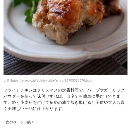
出典:
https://ameblo.jp/soloist-table/entry-12705318676.html
フライドチキンはクリスマスの定番料理で、ハーブやガーリック
パウダーを使って味付けすれば、自宅でも簡単に手作りできま
す。軽く小麦粉を付けて多めの油で焼き揚げると子供や大人も喜
ぶ美味しい一品に仕上がります。
( 次のページへ続く )