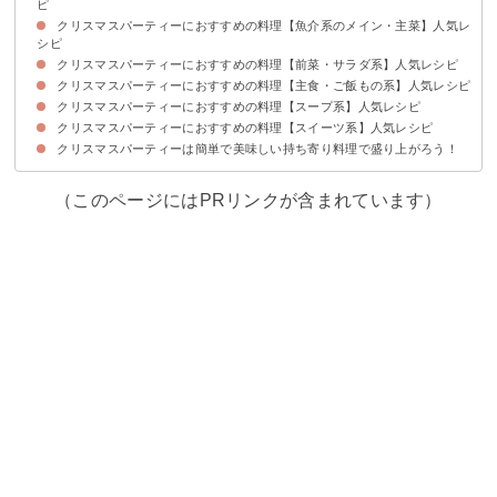
ピ
クリスマスパーティーにおすすめの料理【魚介系のメイン・主菜】人気レ
①簡単韓国風スペアリブ
②定番のローストチキン
③おしゃれなリースミートローフ
④大人も喜ぶフライドチキン
シピ
クリスマスパーティーにおすすめの料理【前菜・サラダ系】人気レシピ
①サーモンパイ
②可愛いカップのマグロのポキ
③おしゃれなシーフードマリネ
クリスマスパーティーにおすすめの料理【主食・ご飯もの系】人気レシピ
①おしゃれなフルーツバター
②野菜のゼリー寄せ
③チーズと生ハムのパテ
④リースサラダ
⑤リースポテトサラダ
⑥簡単おもてなしにコブサラダ
⑦手料理が簡単なブルスケッタ
⑧簡単おもてなしメニューのカナッペ
クリスマスパーティーにおすすめの料理【スープ系】人気レシピ
①ラザニア
②手作りキャンディ寿司
③簡単手料理ピラフ
④おしゃれなスタッフドバゲット
クリスマスパーティーにおすすめの料理【スイーツ系】人気レシピ
①簡単ビーフシチューのポットパイ
②ブイヤベース
③持ち寄りにもおすすめのオニオングラタンスープ
クリスマスパーティーは簡単で美味しい持ち寄り料理で盛り上がろう！
①持ち寄りにもおすすめのフルーツサンド
②カップシフォンケーキ
③さつまいもスティックパイ
④簡単スコップケーキ
⑤簡単シュトーレン
（このページにはPRリンクが含まれています）