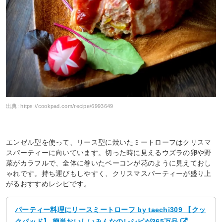
出典:
https://cookpad.com/recipe/6993649
エンゼル型を使って、リース型に焼いたミートローフはクリスマ
スパーティーに向いています。切った時に見えるウズラの卵や野
菜がカラフルで、全体に巻いたベーコンが花のように見えておし
ゃれです。持ち運びもしやすく、クリスマスパーティーが盛り上
がるおすすめレシピです。
パーティー料理にリースミートローフ by taechi309 【クッ
クパッド】 簡単おいしいみんなのレシピが365万品