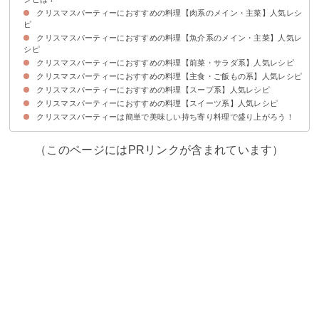
クリスマスパーティーにおすすめの料理【肉系のメイン・主菜】人気レシ
ピ
クリスマスパーティーにおすすめの料理【魚介系のメイン・主菜】人気レ
①簡単韓国風スペアリブ
②定番のローストチキン
③おしゃれなリースミートローフ
④大人も喜ぶフライドチキン
シピ
クリスマスパーティーにおすすめの料理【前菜・サラダ系】人気レシピ
①サーモンパイ
②可愛いカップのマグロのポキ
③おしゃれなシーフードマリネ
クリスマスパーティーにおすすめの料理【主食・ご飯もの系】人気レシピ
①おしゃれなフルーツバター
②野菜のゼリー寄せ
③チーズと生ハムのパテ
④リースサラダ
⑤リースポテトサラダ
⑥簡単おもてなしにコブサラダ
⑦手料理が簡単なブルスケッタ
⑧簡単おもてなしメニューのカナッペ
クリスマスパーティーにおすすめの料理【スープ系】人気レシピ
①ラザニア
②手作りキャンディ寿司
③簡単手料理ピラフ
④おしゃれなスタッフドバゲット
クリスマスパーティーにおすすめの料理【スイーツ系】人気レシピ
①簡単ビーフシチューのポットパイ
②ブイヤベース
③持ち寄りにもおすすめのオニオングラタンスープ
クリスマスパーティーは簡単で美味しい持ち寄り料理で盛り上がろう！
①持ち寄りにもおすすめのフルーツサンド
②カップシフォンケーキ
③さつまいもスティックパイ
④簡単スコップケーキ
⑤簡単シュトーレン
（このページにはPRリンクが含まれています）