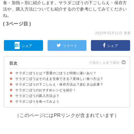
食・加熱＞別に紹介します。サラダごぼうの下ごしらえ・保存方
法や、購入方法についても紹介するので参考にしてみてください
ね。
( 3ページ目 )
2023年02月11日 更新
シェア
ツイート
シェア
目次
サラダごぼうとは？普通のごぼうと特徴に違いあり？
サラダごぼうはそのまま生食できる？美味しい食べ方は？
サラダごぼうは通常のごぼうより短く白いのが特徴の品種
サラダごぼうは一年を通して収穫できる
サラダごぼうの産地は鹿児島県・宮崎県など
サラダごぼうの下ごしらえ・保存方法は？皮むきは必要？
サラダごぼうはアクが少なく繊維が柔らかいので生食できる
サラダごぼうは加熱しても美味しく味わえる
サラダごぼうのおすすめレシピを紹介！
サラダごぼうの下ごしらえの仕方
サラダごぼうの保存方法は普通のごぼうと同じでOK
サラダごぼうの購入方法は？
①サラダごぼうとカリフラワーのサラダ
②サラダごぼうとにんじんのきんぴら
③サラダごぼうと高野豆腐の煮物
サラダごぼうを食べてみよう
①スーパー
②ネット通販
③種から育てる
（このページにはPRリンクが含まれています）