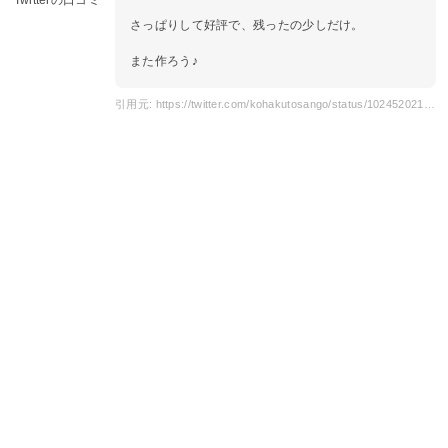
さっぱりして好評で、残ったの少しだけ。
また作ろう♪
引用元: https://twitter.com/kohakutosango/status/1024520214677880833