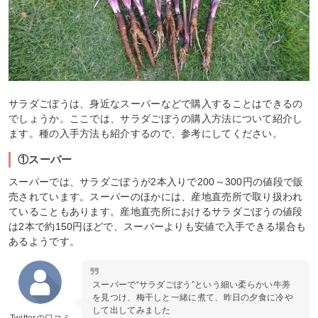
サラダごぼうは、身近なスーパーなどで購入することはできるの
でしょうか。ここでは、サラダごぼうの購入方法について紹介し
ます。種の入手方法も紹介するので、参考にしてください。
①スーパー
スーパーでは、サラダごぼうが2本入りで200～300円の値段で販
売されています。スーパーのほかには、産地直売所で取り扱われ
ていることもあります。産地直売所におけるサラダごぼうの値段
は2本で約150円ほどで、スーパーよりも安値で入手できる場合も
あるようです。
スーパーで“サラダごぼう”という細い柔らかい牛蒡
を見つけ、梅干しと一緒に煮て、昨日の夕食に冷や
して出してみました
Twitterの口コミ