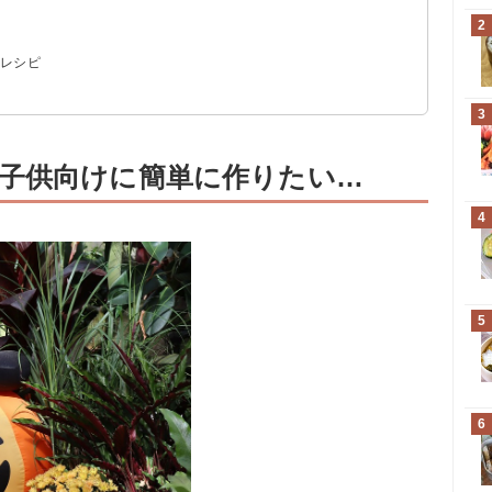
2
風パスタ
単レシピ
3
子供向けに簡単に作りたい…
4
5
6