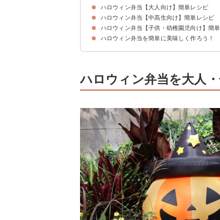
ハロウィン弁当【大人向け】簡単レシピ
ハロウィン弁当【中高生向け】簡単レシピ
①すき間を埋めるのにおしゃれなピンチョス
②かぼちゃの巾着サラダ
③かぼちゃコロッケ
④紫キャベツと人参のラペ
⑤かぼちゃのクリームチーズ春巻き
⑥かぼちゃのミニキッシュ
⑦真っ黒コロッケ
⑧子供にも大人にも楽しめるハロウィンおにぎり
⑨怖いお弁当のイメージにもおすすめイカスミ和
ハロウィン弁当【子供・幼稚園児向け】簡
①高校生にも違和感なしのクモの巣卵焼き
②中学生や高校生でも楽しめるツムツムキャラ弁
③小学生から高校生まで使えるモンスター弁当
④つくねのミイラ
⑤ジャックオーランタンのゆで卵
⑥おばけの鶏かぼちゃハンバーグ
⑦カラフルでかわいいスイートポテトサラダ
⑧ゆで卵のおばけ
⑨ひじきのおばけ
ハロウィン弁当を簡単に美味しく作ろう！
①キャラ弁におすすめのおばけのおにぎり
②焼き海苔とチーズで作るキャラ弁
③ミニオンのハロウィン弁当
④かぼちゃとさつまいものコロッケ
⑤保育園のお弁当にウィンナーのミイラ
⑥おばけのハッシュポテト
⑦おばけのウィンナー
⑧簡単チーかまミイラ
⑨かぼちゃのオムライス
ハロウィン弁当を大人・