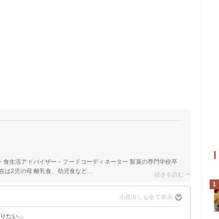
a
・食生活アドバイザー・フードコーディネーター 製菓の専門学校卒
は2児の母 離乳食、幼児食など...
1
作りたい…