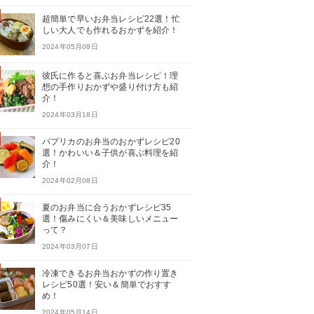
超簡単で早いお弁当レシピ22選！忙
しい大人でも作れるおかずを紹介！
2024年05月08日
彼氏に作ると喜ぶお弁当レシピ！理
想の手作りおかずや盛り付け方も紹
介！
2024年03月18日
パプリカのお弁当のおかずレシピ20
選！かわいい＆子供が喜ぶ料理を紹
介！
2024年02月08日
夏のお弁当に合うおかずレシピ35
選！傷みにくい＆美味しいメニュー
って？
2024年03月07日
冷凍できるお弁当おかずの作り置き
レシピ50選！安い＆簡単でおすす
め！
2024年05月14日