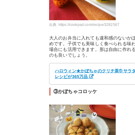
出典:
https://cookpad.com/recipe/3282567
大人のお弁当に入れても違和感のないか
めです。子供でも美味しく食べられる味
場合にも活用できます。形は自由に作れ
のも良いでしょう。
ハロウィン★かぼちゃのクリチ茶巾サラダ b
レシピが365万品
③かぼちゃコロッケ