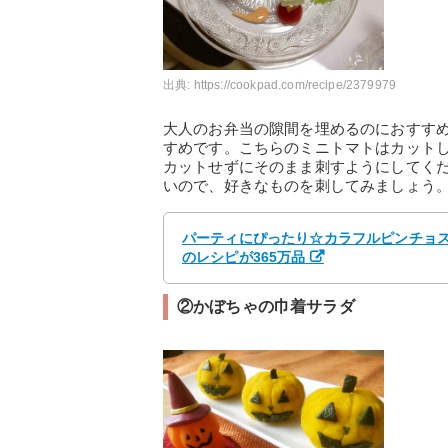
出典:
https://cookpad.com/recipe/2379979
大人のお弁当の隙間を埋めるのにおすす
すめです。こちらのミニトマトはカット
カットせずにそのまま刺すようにしてく
いので、好きなものを刺してみましょう
パーティにぴったり☆カラフルピンチョス♫
のレシピが365万品
②かぼちゃの巾着サラダ