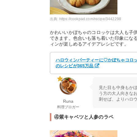
出典:
https://cookpad.com/recipe/3442298
かわいいかぼちゃのコロッケは大人も子
できます。色合いも落ち着いた印象にな
ィンが楽しめるアイデアレシピです。
ハロウィンパーティーに♡かぼちゃコロッケ
のレシピが365万品
見た目も中身もかぼ
う方の大人向きなお
刺せば、よりハロ
Runa
料理ブロガー
④紫キャベツと人参のラペ