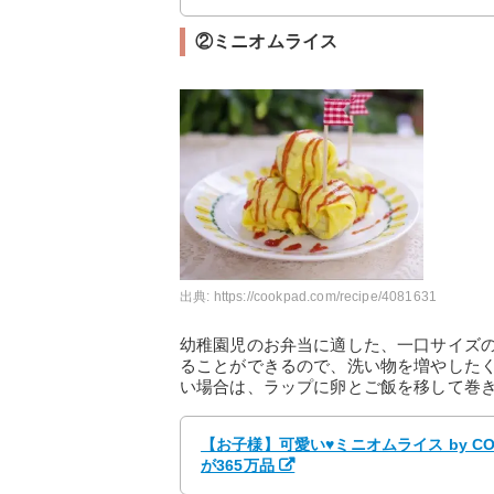
②ミニオムライス
出典:
https://cookpad.com/recipe/4081631
幼稚園児のお弁当に適した、一口サイズ
ることができるので、洗い物を増やした
い場合は、ラップに卵とご飯を移して巻
【お子様】可愛い♥ミニオムライス by 
が365万品