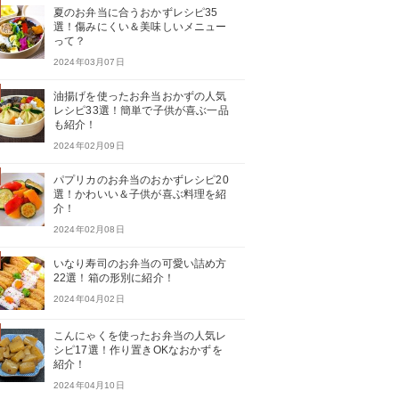
夏のお弁当に合うおかずレシピ35
選！傷みにくい＆美味しいメニュー
って？
2024年03月07日
油揚げを使ったお弁当おかずの人気
レシピ33選！簡単で子供が喜ぶ一品
も紹介！
2024年02月09日
パプリカのお弁当のおかずレシピ20
選！かわいい＆子供が喜ぶ料理を紹
介！
2024年02月08日
いなり寿司のお弁当の可愛い詰め方
22選！箱の形別に紹介！
2024年04月02日
こんにゃくを使ったお弁当の人気レ
シピ17選！作り置きOKなおかずを
紹介！
2024年04月10日