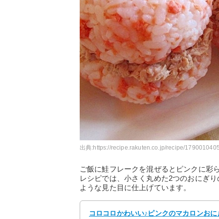
出典:
https://recipe.rakuten.co.jp/recipe/1790010405
ご飯に鮭フレークを混ぜるとピンクに彩
レシピでは、小さく丸めた2つのおにぎ
ような見た目に仕上げています。
コロコロかわいい♪ピンクのマカロンおにぎ