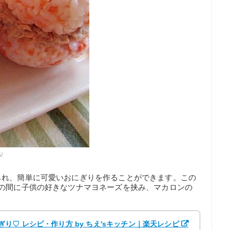
/
られ、簡単に可愛いおにぎりを作ることができます。この
りの間に子供の好きなツナマヨネーズを挟み、マカロンの
り♡ レシピ・作り方 by ちえ'sキッチン｜楽天レシピ