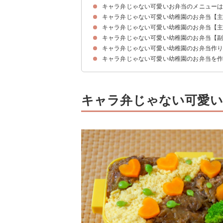
キャラ弁じゃない可愛いお弁当のメニュー
キャラ弁じゃない可愛い幼稚園のお弁当【
キャラ弁じゃない可愛い幼稚園のお弁当【
①鮭フレークのマカロンおにぎり
②ミニオムライス
③クルクルサンドウィッチ
④枝豆ととうもろこしの彩りおにぎり
⑤おにぎらず
⑥ポケットサンド
⑦たこ焼き風焼きおにぎり
キャラ弁じゃない可愛い幼稚園のお弁当【
①プチトマトのミートボールサンド
②お花のウインナー
③ハートの卵焼き
④鮭とほうれん草のバター炒め
⑤ハムの花飾り
キャラ弁じゃない可愛い幼稚園のお弁当作
①きゅうりの飾り切り
②ミックスベジタブル
③ちくわのベーコン巻き
④かぼちゃのおやき
⑤魚肉ソーセージのチーズ巻き
キャラ弁じゃない可愛い幼稚園のお弁当を
①さんかくこにぎり（1,100円）
②どうぶつまきまき（220円）
③ウインナートリオ（288円）
キャラ弁じゃない可愛い