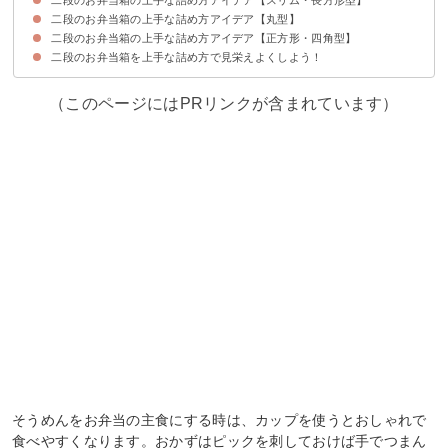
二段のお弁当箱の上手な詰め方アイデア【丸型】
①忙しい人向け時短詰め方弁当
②旦那向けボリューム弁当
③量を控えたい旦那向け俵おにぎり弁当
④女の子向けシマシマお弁当
⑤男子向けいなり弁当
⑥男子向け焼きそばパン弁当
⑦女の子向けくるくるロールサンド弁当
⑧3種のおこわおにぎり弁当
⑨おかずだけを詰めたボリューム弁当
二段のお弁当箱の上手な詰め方アイデア【正方形・四角型】
①冷やしそば弁当
②ボリューム満点どんぶり弁当
③リボンパスタがかわいいお弁当
④二段のわっぱ弁当
⑤ゴロゴロ栗と赤飯の弁当
⑥美しい市松模様弁当
⑦二段のかわいいキャラ弁当
二段のお弁当箱を上手な詰め方で見栄えよくしよう！
①おかずのみの行楽弁当
②インパクト抜群のフルーツサンド弁当
③仕切りを活用したおかずのみのお弁当
④カップそうめん弁当
（このページにはPRリンクが含まれています）
そうめんをお弁当の主食にする時は、カップを使うとおしゃれで
食べやすくなります。おかずはピックを刺しておけば手でつまん