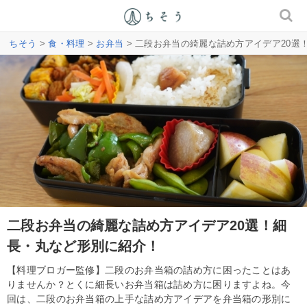
ちそう
>
食・料理
>
お弁当
> 二段お弁当の綺麗な詰め方アイデア20選
二段お弁当の綺麗な詰め方アイデア20選！細
長・丸など形別に紹介！
【料理ブロガー監修】二段のお弁当箱の詰め方に困ったことはあ
りませんか？とくに細長いお弁当箱は詰め方に困りますよね。今
回は、二段のお弁当箱の上手な詰め方アイデアを弁当箱の形別に