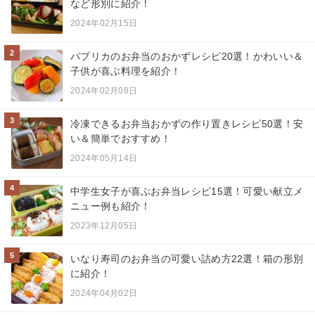
など形別に紹介！
2024年02月15日
2
パプリカのお弁当のおかずレシピ20選！かわいい＆
子供が喜ぶ料理を紹介！
2024年02月08日
3
冷凍できるお弁当おかずの作り置きレシピ50選！安
い＆簡単でおすすめ！
2024年05月14日
4
中学生女子が喜ぶお弁当レシピ15選！可愛い献立メ
ニュー例も紹介！
2023年12月05日
5
いなり寿司のお弁当の可愛い詰め方22選！箱の形別
に紹介！
2024年04月02日