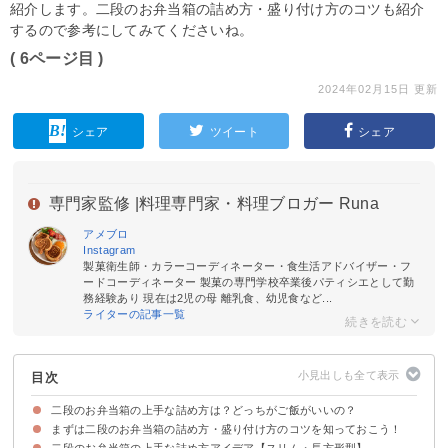
紹介します。二段のお弁当箱の詰め方・盛り付け方のコツも紹介
するので参考にしてみてくださいね。
( 6ページ目 )
2024年02月15日 更新
シェア
ツイート
シェア
専門家監修 |
料理専門家・料理ブロガー Runa
アメブロ
Instagram
製菓衛生師・カラーコーディネーター・食生活アドバイザー・フ
ードコーディネーター 製菓の専門学校卒業後パティシエとして勤
務経験あり 現在は2児の母 離乳食、幼児食など...
ライターの記事一覧
目次
二段のお弁当箱の上手な詰め方は？どっちがご飯がいいの？
まずは二段のお弁当箱の詰め方・盛り付け方のコツを知っておこう！
二段のお弁当箱の基本の使い方
二段のお弁当箱の上手な詰め方アイデア【スリム・長方形型】
①大きいおかずから隙間なく詰める
②おかずを立てて高低差をつける
③彩りを鮮やかにする