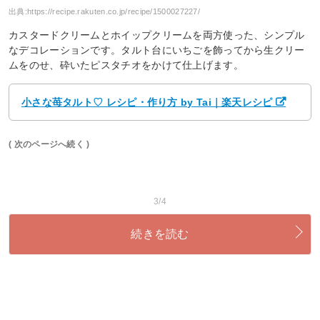
出典:
https://recipe.rakuten.co.jp/recipe/1500027227/
カスタードクリームとホイップクリームを両方使った、シンプル
なデコレーションです。タルト台にいちごを飾ってから生クリー
ムをのせ、砕いたピスタチオをかけて仕上げます。
小さな苺タルト♡ レシピ・作り方 by Tai｜楽天レシピ
( 次のページへ続く )
3/4
続きを読む