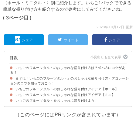
〈ホール・ミニタルト〉別に紹介します。いちご1パックでできる
簡単な盛り付け方も紹介するので参考にしてみてくださいね。
( 3ページ目 )
2023年10月12日 更新
シェア
ツイート
シェア
目次
いちごのフルーツタルトのおしゃれな盛り付け方は？並べ方にコツがあ
る？
まずは「いちごのフルーツタルト」のおしゃれな盛り付け方・デコレーシ
ョンのコツを知っておこう！
いちごのフルーツタルトのおしゃれな盛り付けアイデア【ホール】
①フルーツとタルトのバランスを整える
②ハーブ・装飾品やナパージュで彩り・ツヤを与える
③落ち着いた色の器を使う
いちごのフルーツタルトのおしゃれな盛り付けアイデア【ミニ】
①1パックで完成するいちごのフルーツタルト
②ナパージュで飾り付けするいちごのフルーツタルト
③誕生日ケーキ代わりのいちごのフルーツタルト
④ブルーベリーとミントを添えたいちごのフルーツタルト
⑤クリスマスにおすすめのデコレーションフルーツタルト
いちごのフルーツタルトをおしゃれに盛り付けよう！
①可愛いいちごのミニタルト
②クッキーとクリームチーズのいちごタルト
③シリコンカップで作るいちごのフルーツタルト
④チョコレートといちごのミニタルト
⑤生クリームで飾るいちごのミニタルト
（このページにはPRリンクが含まれています）