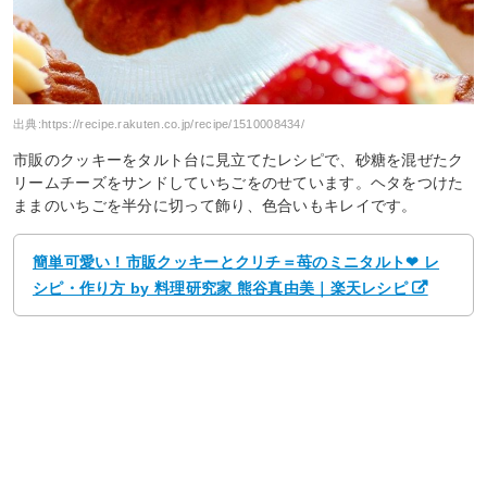
出典:
https://recipe.rakuten.co.jp/recipe/1510008434/
市販のクッキーをタルト台に見立てたレシピで、砂糖を混ぜたク
リームチーズをサンドしていちごをのせています。ヘタをつけた
ままのいちごを半分に切って飾り、色合いもキレイです。
簡単可愛い！市販クッキーとクリチ＝苺のミニタルト❤ レ
シピ・作り方 by 料理研究家 熊谷真由美｜楽天レシピ