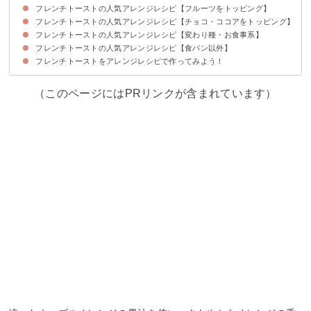
フレンチトーストの人気アレンジレシピ【フルーツをトッピング】
フレンチトーストの人気アレンジレシピ【チョコ・ココアをトッピング】
①キウイフルーツのフレンチトースト
②いちごのトッピングフレンチトースト
③いちごとバナナのフレンチトースト
④ネーブルオレンジのフレンチトースト
⑤ラムバナナのフレンチトースト
⑥オレンジフレンチトースト
フレンチトーストの人気アレンジレシピ【変わり種・お食事系】
①チョコベリーのフレンチトースト
②チョコのフレンチトースト
③スライス生チョコレートのフレンチトースト
④ココアのフレンチトースト
フレンチトーストの人気アレンジレシピ【食パン以外】
①スティックフレンチトースト
②抹茶フレンチトースト
③コーヒーのフレンチトースト
④黒蜜ときな粉のフレンチトースト
⑤抹茶オレのフレンチトースト
⑥赤ワインと甘酒の大人なフレンチトースト
⑦バジルチーズのフレンチトースト
⑧甘くないチーズフレンチトースト
⑨甘くないフレンチトーストのトマトソースがけ
⑩ツナマヨネーズのフレンチトースト
⑪肉入りフレンチトースト
フレンチトーストをアレンジレシピで作ってみよう！
①パン粉のフレンチトースト
②おもちのフレンチトースト
③ベーグルでフレンチトースト
④車麩のフレンチトースト
（このページにはPRリンクが含まれています）