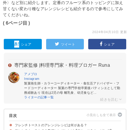
外〉など別に紹介します。定番のフルーツ系のトッピングに加え
甘くない変わり種なアレンジレシピも紹介するので参考にしてみ
てくださいね。
( 6ページ目 )
2024年04月10日 更新
シェア
ツイート
シェア
専門家監修 |
料理専門家・料理ブロガー Runa
アメブロ
Instagram
製菓衛生師・カラーコーディネーター・食生活アドバイザー・フ
ードコーディネーター 製菓の専門学校卒業後パティシエとして勤
務経験あり 現在は2児の母 離乳食、幼児食など...
ライターの記事一覧
目次
フレンチトーストのアレンジレシピは何がある？