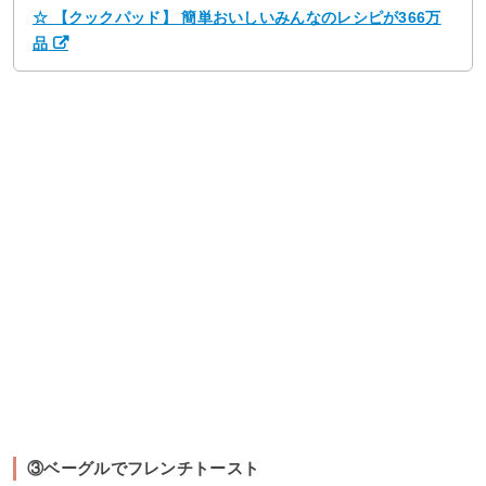
☆ 【クックパッド】 簡単おいしいみんなのレシピが366万
品
③ベーグルでフレンチトースト