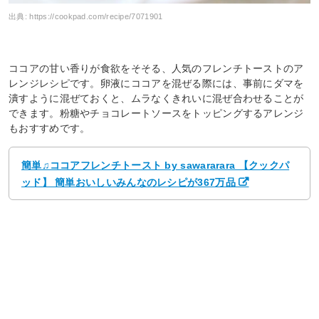
出典:
https://cookpad.com/recipe/7071901
ココアの甘い香りが食欲をそそる、人気のフレンチトーストのア
レンジレシピです。卵液にココアを混ぜる際には、事前にダマを
潰すように混ぜておくと、ムラなくきれいに混ぜ合わせることが
できます。粉糖やチョコレートソースをトッピングするアレンジ
もおすすめです。
簡単♫ココアフレンチトースト by sawararara 【クックパ
ッド】 簡単おいしいみんなのレシピが367万品