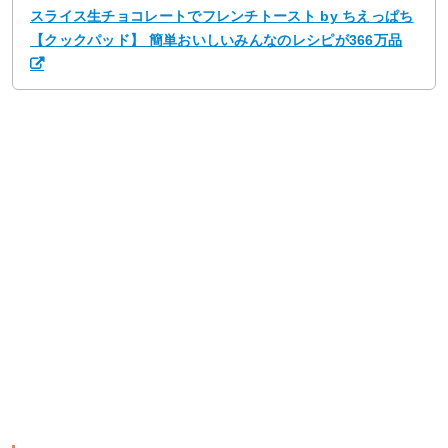
スライス生チョコレートでフレンチトースト by ちえっぱち
【クックパッド】 簡単おいしいみんなのレシピが366万品