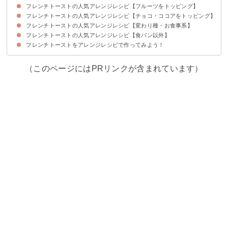
フレンチトーストの人気アレンジレシピ【フルーツをトッピング】
フレンチトーストの人気アレンジレシピ【チョコ・ココアをトッピング】
①キウイフルーツのフレンチトースト
②いちごのトッピングフレンチトースト
③いちごとバナナのフレンチトースト
④ネーブルオレンジのフレンチトースト
⑤ラムバナナのフレンチトースト
⑥オレンジフレンチトースト
フレンチトーストの人気アレンジレシピ【変わり種・お食事系】
①チョコベリーのフレンチトースト
②チョコのフレンチトースト
③スライス生チョコレートのフレンチトースト
④ココアのフレンチトースト
フレンチトーストの人気アレンジレシピ【食パン以外】
①スティックフレンチトースト
②抹茶フレンチトースト
③コーヒーのフレンチトースト
④黒蜜ときな粉のフレンチトースト
⑤抹茶オレのフレンチトースト
⑥赤ワインと甘酒の大人なフレンチトースト
⑦バジルチーズのフレンチトースト
⑧甘くないチーズフレンチトースト
⑨甘くないフレンチトーストのトマトソースがけ
⑩ツナマヨネーズのフレンチトースト
⑪肉入りフレンチトースト
フレンチトーストをアレンジレシピで作ってみよう！
①パン粉のフレンチトースト
②おもちのフレンチトースト
③ベーグルでフレンチトースト
④車麩のフレンチトースト
（このページにはPRリンクが含まれています）