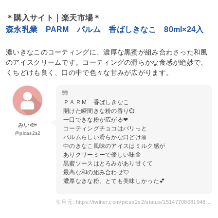
＊購入サイト｜楽天市場＊
森永乳業 PARM パルム 香ばしきなこ 80ml×24入
濃いきなこのコーティングに、濃厚な黒蜜が組み合わさった和風
のアイスクリームです。コーティングの滑らかな食感が絶妙で、
くちどけも良く、口の中で色々な甘みが広がります。
ＰＡＲＭ 香ばしきなこ
開けた瞬間きな粉の香り💞
一口できな粉が広がる❤
みい🐟
コーティングチョコはパリっと
@picas2s2
パルムらしい滑らかな口どけ🎀
中のきなこ風味のアイスはミルク感が
ありクリーミーで優しい味🌼
黒蜜ソースはとろみがあり甘くて
最高な和の組み合わせ💘
濃厚なきな粉、とても美味しかった💕
引用元: https://twitter.com/picas2s2/status/1514770808194826245