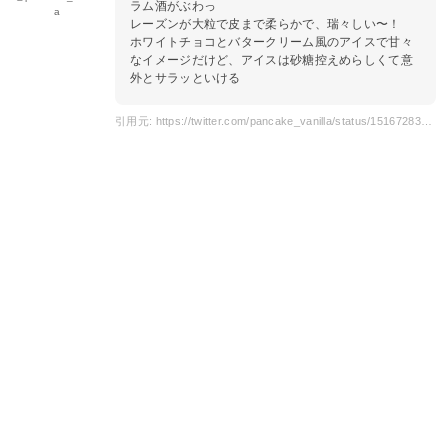
ラム酒がぶわっ
a
レーズンが大粒で皮まで柔らかで、瑞々しい〜！
ホワイトチョコとバタークリーム風のアイスで甘々
なイメージだけど、アイスは砂糖控えめらしくて意
外とサラッといける
引用元: https://twitter.com/pancake_vanilla/status/1516728349049372673