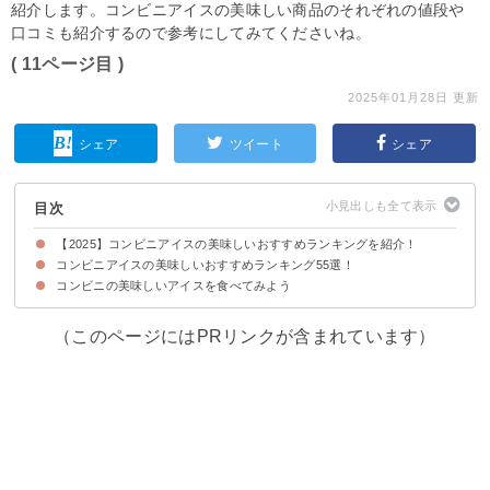
紹介します。コンビニアイスの美味しい商品のそれぞれの値段や
口コミも紹介するので参考にしてみてくださいね。
( 11ページ目 )
2025年01月28日 更新
シェア
ツイート
シェア
目次
【2025】コンビニアイスの美味しいおすすめランキングを紹介！
コンビニアイスの美味しいおすすめランキング55選！
コンビニの美味しいアイスを食べてみよう
55位：オハヨー プチドーナツ（199円 ）
54位：オハヨー 昔なつかしアイスクリン（99円）
53位：SUNAO チョコ&バニラソフト（138円）
52位：PREMIUMしろくまパフェ（378円）
51位：PARMキャラメル・バナーヌショコラ（140円）
50位：牧場しぼり 生キャラメル（116円）
49位：ガーナアイス ガーナチョコ&クッキーサンド（281円）
48位：ピノ バスクチーズケーキ（180円）
47位：でっかいバニラモナカ（130円）
46位：オハヨー BRULEE(322円）
45位：チョコレート効果 CACAOアイス （159円）
44位：まるで完熟マンゴー（138円）
43位：エッセル スーパーカップ 抹茶（160円）
42位：牧場しぼり 味わいミルク（110円）
41位：ワッフルコーン ミルクバニラ（192円）
40位：ヨーロピアンワッフルサンド（194円）
39位：ワッフルコーン クリームチーズ（246円）
38位：たべる牧場いちご（228円）
37位：パリパリ食感のたっぷりチョコチップバー（108円）
36位：板チョコアイス（130円）
35位：モナ王 宇治抹茶（151円）
34位：PARM 香ばしナッティーショコラ（151円）
33位：大人のヨーロピアンシュガーコーン（380円）
32位：チョコレートバンク リッチチョコミント（270円）
31位：桔梗屋監修 雪見だいふく×桔梗信玄餅（194円）
30位：Sof' 富良野メロン（140円）
29位：爽 濃厚完熟バナナ（151円）
28位：レディーボーデン アーモンドチョコレートバー（255円）
27位：宇治抹茶もち最中アイス（178円）
26位： ハーゲンダッツ クリーミーコーン 抹茶マカデミア（348円）
25位：たい焼アイス ～ストロベリーカスタード～（198円）
24位：MOWスペシャル 桜香るいちご（180円）
23位：ＭＯＷ ＰＲＩＭＥ バタークッキー＆クリームチーズ（180円）
22位：パピコ チョココーヒー（108円）
21位：とろ～り練乳三昧 練乳ミルク（151円）
20位：ハーゲンダッツ ミニカップ リッチマロン（319円）
19位：ローソン Uchi Cafe' くろぎ監修 みたらしさつまいもアイスバー
18位：ぎっしり満足！チョコミント（178円）
17位：ミスタードーナツ アイスバー（162円）
16位：レディーボーデン ミニカップ ラムレーズン（160円）
15位：エッセル スーパーカップ Sweet's キャラメルショコラタルト
14位：チョコバリ6本（199円）
13位：チョコモナカ ジャンボ（110円）
12位：雪見だいふく 塩キャラメル（98円）
11位：グリコ ジャイアントコーン 板チョコ＆ミルク（140円）
10位：白いプラックサンダーアイス（150円）
9位：爽 ソーダフロート（105円）
8位：モナ王 バニラ（115円）
7位：ブルガリア フローズンヨーグルトデザート（151円）
6位：金のアイス あずき最中（278円）
5位：ハーゲンダッツ クラシック洋菓子 ナポレオンパイ ～苺とカスター
4位： PARM 香ばしきなこ（151円）
3位：MOWスペシャル ラムレーズン（173円）
2位：ハーゲンダッツ クラシック洋菓子 レーズンバターサンド（319円）
1位：ジャイアントコーン 大人のアーモンドショコラ（181円）
（198円）
（237円）
ドのパイ～（319円）
（このページにはPRリンクが含まれています）