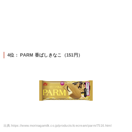
4位： PARM 香ばしきなこ（151円）
出典:
https://www.morinagamilk.co.jp/products/icecream/parm/7516.html