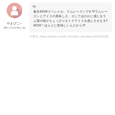
森永MOWスペシャル、ラムレーズンです💜ラムレー
ズンとアイスの美味しさ、そしてほのかに感じるラ
ム酒の味がちょっぴりオトナアイスを感じさせます!!
やまぴこ✨
MOW！ほんとに美味しいんだから💜
@ki_5n1a3ko_kp
引用元: https://twitter.com/ki_5n1a3ko_kp/status/916970330710667265