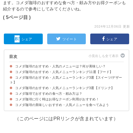
ます。コメダ珈琲のおすすめな食べ方・頼み方やお得クーポンも
紹介するので参考にしてみてくださいね。
( 5ページ目 )
2024年12月06日 更新
シェア
ツイート
シェア
目次
コメダ珈琲のおすすめ・人気のメニューは？何が美味しい？
コメダ珈琲のおすすめ・人気メニューランキング11選【フード】
初めてコメダ珈琲に行くときのポイント・注意点
コメダ珈琲のおすすめ・人気メニューランキング3選【スイーツ/デザー
11位：ビーフシチュー（税込1080~1250円）
第10位：「喫茶店の王道」ナポリタン（税込970~1060円）
第9位：コメダグラタン（税込910~980円）
第8位：ジャーマン（税込850~1000円）
第7位：自慢のドミグラスバーガー（税込650~720円）
第6位：たっぷり卵のピザトースト（税込750~830円）
第5位：コメチキ（税込580~670円）
第4位：ホットドッグ（税込470~540円）
第3位：エビカツパン（税込910~1000円）
第2位：ミックスサンド（税込670~770円）
第1位：みそカツパン（税込910~1000円）
ト】
コメダ珈琲のおすすめ・人気メニューランキング3選【ドリンク】
第3位：珈琲ジェリー（税込590~750円）
第2位：クロネージュ（税込570~640円）
第1位：シロノワール（税込670~740円）
コメダ珈琲でおすすめの食べ方・頼み方は？
第3位：コメダブレンド（税込460~700円）
第2位：ミックスジュース（税込560~800円）
第1位：アイスココア（税込560~800円）
コメダ珈琲に行く時はお得なクーポン利用がおすすめ！
①ランチ・モーニングのセットがお得
②「持ち帰り・テイクアウト」も便利！
コメダ珈琲の美味しいおすすめ・人気メニューを食べてみよう
（このページにはPRリンクが含まれています）