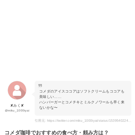
コメダのアイスココアはソフトクリームもココアも
美味しい……
ハンバーガーとコメチキとミルクノワールも早く来
✘みく✘
ないかな〜
@miku_1000tyai
引用元: https://twitter.com/miku_1000tyai/status/1539540224568885250
コメダ珈琲でおすすめの食べ方・頼み方は？