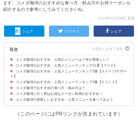
ます。コメダ珈琲のおすすめな食べ方・頼み方やお得クーポンも
紹介するので参考にしてみてくださいね。
2024年12月06日 更新
シェア
ツイート
シェア
目次
コメダ珈琲のおすすめ・人気のメニューは？何が美味しい？
コメダ珈琲のおすすめ・人気メニューランキング11選【フード】
初めてコメダ珈琲に行くときのポイント・注意点
コメダ珈琲のおすすめ・人気メニューランキング3選【スイーツ/デザー
11位：ビーフシチュー（税込1080~1250円）
第10位：「喫茶店の王道」ナポリタン（税込970~1060円）
第9位：コメダグラタン（税込910~980円）
第8位：ジャーマン（税込850~1000円）
第7位：自慢のドミグラスバーガー（税込650~720円）
第6位：たっぷり卵のピザトースト（税込750~830円）
第5位：コメチキ（税込580~670円）
第4位：ホットドッグ（税込470~540円）
第3位：エビカツパン（税込910~1000円）
第2位：ミックスサンド（税込670~770円）
第1位：みそカツパン（税込910~1000円）
ト】
コメダ珈琲のおすすめ・人気メニューランキング3選【ドリンク】
第3位：珈琲ジェリー（税込590~750円）
第2位：クロネージュ（税込570~640円）
第1位：シロノワール（税込670~740円）
コメダ珈琲でおすすめの食べ方・頼み方は？
第3位：コメダブレンド（税込460~700円）
第2位：ミックスジュース（税込560~800円）
第1位：アイスココア（税込560~800円）
コメダ珈琲に行く時はお得なクーポン利用がおすすめ！
①ランチ・モーニングのセットがお得
②「持ち帰り・テイクアウト」も便利！
コメダ珈琲の美味しいおすすめ・人気メニューを食べてみよう
（このページにはPRリンクが含まれています）