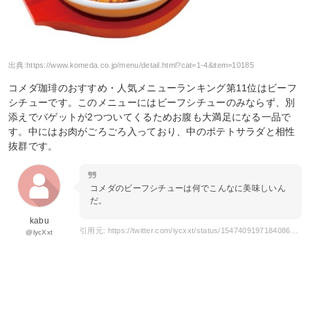
出典:
https://www.komeda.co.jp/menu/detail.html?cat=1-4&item=10185
コメダ珈琲のおすすめ・人気メニューランキング第11位はビーフ
シチューです。このメニューにはビーフシチューのみならず、別
添えでバゲットが2つついてくるためお腹も大満足になる一品で
す。中にはお肉がごろごろ入っており、中のポテトサラダと相性
抜群です。
コメダのビーフシチューは何でこんなに美味しいん
だ。
kabu
引用元: https://twitter.com/iycxxt/status/1547409197184086016?s=21&t=8WxHFL4LfURQ7LRSkzmHtw
@lycXxt