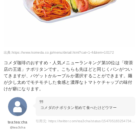
出典:
https://www.komeda.co.jp/menu/detail.html?cat=1-4&item=10172
コメダ珈琲のおすすめ・人気メニューランキング第10位は「喫茶
店の王道」ナポリタンです。こちらも先ほどと同じくパンがつい
てきますが、バゲットかルーブルか選択することができます。麺
が少し太めでモチモチした食感と濃厚なトマトケチャップの味付
けが癖になります。
コメダのナポリタン初めて食べたけどウマー
引用元: https://twitter.com/tea3cha/status/1547051832547344384?s=21&t=8WxHFL4LfURQ7LRSkzmHtw
tea:tea:cha
@tea3cha