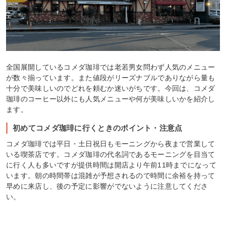
全国展開しているコメダ珈琲では老若男女問わず人気のメニュー
が数々揃っています。また値段がリーズナブルでありながら量も
十分で美味しいのでどれを頼むか迷いがちです。今回は、コメダ
珈琲のコーヒー以外にも人気メニューや何が美味しいかを紹介し
ます。
初めてコメダ珈琲に行くときのポイント・注意点
コメダ珈琲では平日・土日祝日もモーニングから夜まで営業して
いる喫茶店です。コメダ珈琲の代名詞であるモーニングを目当て
に行く人も多いですが提供時間は開店より午前11時までになって
います。朝の時間帯は混雑が予想されるので時間に余裕を持って
早めに来店し、後の予定に影響がでないように注意してくださ
い。