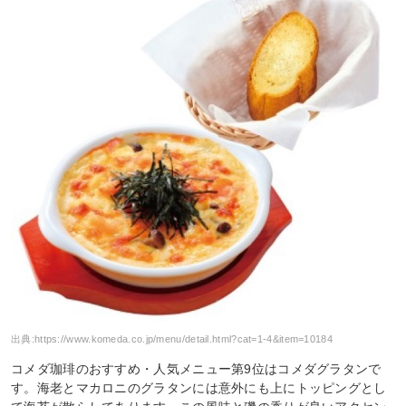
出典:
https://www.komeda.co.jp/menu/detail.html?cat=1-4&item=10184
コメダ珈琲のおすすめ・人気メニュー第9位はコメダグラタンで
す。海老とマカロニのグラタンには意外にも上にトッピングとし