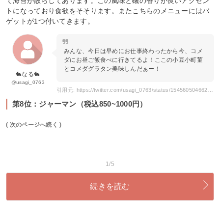
て海苔が散らしてあります。この風味と磯の香りが良いアクセン
トになっており食欲をそそります。またこちらのメニューにはバ
ゲットが1つ付いてきます。
みんな、今日は早めにお仕事終わったから今、コメ
ダにお昼ご飯食べに行きてるよ！ここの小豆小町菫
とコメダグラタン美味しんだぁー！
🐇なる🐇
@usagi_0763
引用元: https://twitter.com/usagi_0763/status/1545605046624452609?s=21&t=8WxHFL4LfURQ7LRSkzmHtw
第8位：ジャーマン（税込850~1000円）
( 次のページへ続く )
1/5
続きを読む