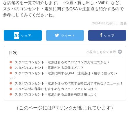
な店舗名を一覧で紹介します。〈位置・貸し出し・WiFi〉など、
スタバのコンセント・電源に関するQ&Aや注意点も紹介するので
参考にしてみてくださいね。
2024年12月05日 更新
シェア
ツイート
シェア
目次
スタバにコンセント・電源はあるの？パソコンの充電はできる？
スタバのコンセント・電源がある店舗はどこ？
スタバにコンセント・電源があるかは店舗による
スタバのコンセント・電源に関するQ&A｜注意点は？勝手に使ってい
スタバのコンセント・電源がある店舗10選【東京】
スタバのコンセント・電源がある店舗10選【大阪/名古屋/京都】
スタバのコンセント・電源がある店舗を検索できるサイト
い？
スタバのコンセント・電源を使って作業する時におすすめなメニューも！
①スタバのコンセントの位置・場所はどこ？
②スタバのコンセントを使う際に確認はいる？勝手に使っていい？
③長時間の勉強・作業は避ける
④USBでの充電はできる？
⑤充電器を忘れた時は？貸し出しは行ってる？
⑥無料WiFiはある？何時間使える？
スタバ以外の作業におすすめなカフェ・ファミレスは？
①ドリップコーヒー（税込390円）
②ココア（税込475円）
スタバのコンセント・電源がある店舗を有効活用しよう
（このページにはPRリンクが含まれています）