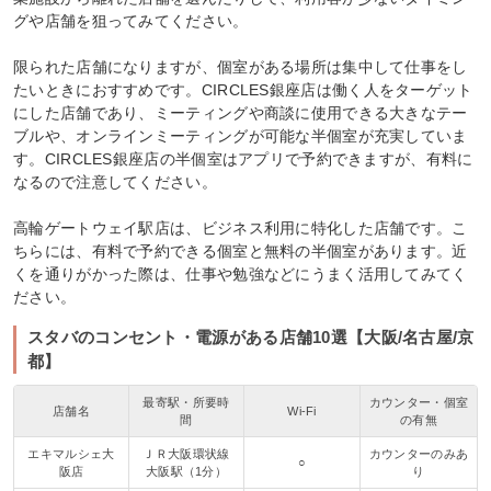
グや店舗を狙ってみてください。
限られた店舗になりますが、個室がある場所は集中して仕事をし
たいときにおすすめです。CIRCLES銀座店は働く人をターゲット
にした店舗であり、ミーティングや商談に使用できる大きなテー
ブルや、オンラインミーティングが可能な半個室が充実していま
す。CIRCLES銀座店の半個室はアプリで予約できますが、有料に
なるので注意してください。
高輪ゲートウェイ駅店は、ビジネス利用に特化した店舗です。こ
ちらには、有料で予約できる個室と無料の半個室があります。近
くを通りがかった際は、仕事や勉強などにうまく活用してみてく
ださい。
スタバのコンセント・電源がある店舗10選【大阪/名古屋/京
都】
最寄駅・所要時
カウンター・個室
店舗名
Wi-Fi
間
の有無
エキマルシェ大
ＪＲ大阪環状線
カウンターのみあ
○
阪店
大阪駅（1分）
り