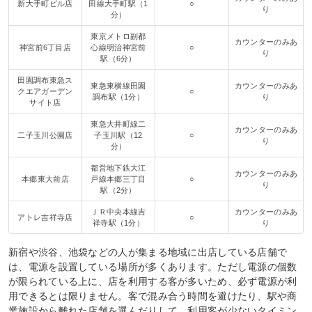
新大手町ビル店
田線大手町駅（1
○
り
分）
東京メトロ副都
カウンターのみあ
神宮前6丁目店
心線明治神宮前
○
り
駅（6分）
田園調布東急ス
東急東横線田園
カウンターのみあ
クエアガーデン
○
調布駅（1分）
り
サイト店
東急大井町線二
カウンターのみあ
二子玉川公園店
子玉川駅（12
○
り
分）
都営地下鉄大江
カウンターのみあ
本郷東大前店
戸線本郷三丁目
○
り
駅（2分）
ＪＲ中央本線吉
カウンターのみあ
アトレ吉祥寺店
○
祥寺駅（1分）
り
新宿や渋谷、池袋などの人が集まる地域に出店している店舗で
は、電源を設置している場所が多くあります。ただし電源の個数
が限られている上に、店を利用する客が多いため、必ず電源が利
用できるとは限りません。客で混み合う時間を避けたり、駅や商
業施設から離れた店舗を選んだりして、利用客が少ないタイミン