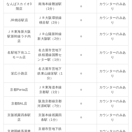
なんばスカイオ3
南海本線難波駅
カウンターのみあ
○
階店
（1分）
り
ＪＲ大阪環状線
カウンターのみあ
JR桃谷駅店
○
桃谷駅（2分）
り
ＪＲ東海新大阪
ＪＲ山陽新幹線
カウンターのみあ
駅新幹線ラチ内
○
新大阪駅（2分）
り
店
名古屋市営地下
名駅地下街ユニ
カウンターのみあ
鉄桜通線国際セ
○
モール店
り
ンター駅（1分）
名古屋市営地下
カウンターのみあ
栄広小路店
鉄東山線栄駅（1
○
り
分）
ＪＲ東海道本線
カウンターのみあ
京都Porta店
○
京都駅（1分）
り
阪急京都線京都
カウンターのみあ
京都BAL店
○
河原町駅（7分）
り
京阪祇園四条駅
京阪本線祇園四
カウンターのみあ
○
店
条駅（1分）
り
京都市営地下鉄
京都岡崎蔦屋書
カウンターのみあ