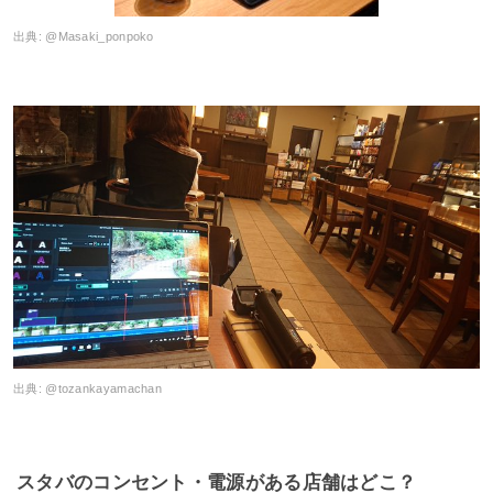
出典:
@Masaki_ponpoko
出典:
@tozankayamachan
スタバのコンセント・電源がある店舗はどこ？