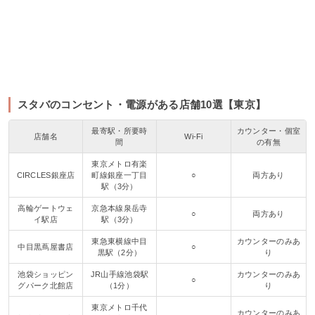
スタバのコンセント・電源がある店舗10選【東京】
最寄駅・所要時
カウンター・個室
店舗名
Wi-Fi
間
の有無
東京メトロ有楽
CIRCLES銀座店
町線銀座一丁目
○
両方あり
駅（3分）
高輪ゲートウェ
京急本線泉岳寺
○
両方あり
イ駅店
駅（3分）
東急東横線中目
カウンターのみあ
中目黒蔦屋書店
○
黒駅（2分）
り
池袋ショッピン
JR山手線池袋駅
カウンターのみあ
○
グパーク北館店
（1分）
り
東京メトロ千代
カウンターのみあ