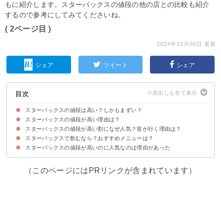
もに紹介します。スターバックスの値段の他の店との比較も紹介
するので参考にしてみてくださいね。
( 2ページ目 )
2024年12月05日 更新
シェア
ツイート
シェア
目次
スターバックスの値段は高い？しかもまずい？
スターバックスの値段が高い理由は？
スターバックスの値段を他の店と比較
スターバックスの値段・味わいへの口コミ
スターバックスの値段が高い割になぜ人気？皆が行く理由は？
①場所代も込みの値段
②フラペチーノ系が高い
③ブランドとしての価値を作るため
スターバックスで飲むなら？おすすめメニューは？
①おしゃれなイメージがある
②居心地がよい
スターバックスの値段が高いのに人気なのは理由があった
（このページにはPRリンクが含まれています）