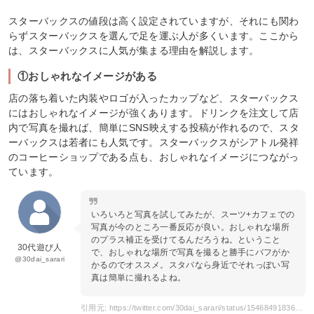
スターバックスの値段は高く設定されていますが、それにも関わ
らずスターバックスを選んで足を運ぶ人が多くいます。ここから
は、スターバックスに人気が集まる理由を解説します。
①おしゃれなイメージがある
店の落ち着いた内装やロゴが入ったカップなど、スターバックス
にはおしゃれなイメージが強くあります。ドリンクを注文して店
内で写真を撮れば、簡単にSNS映えする投稿が作れるので、スタ
ーバックスは若者にも人気です。スターバックスがシアトル発祥
のコーヒーショップである点も、おしゃれなイメージにつながっ
ています。
いろいろと写真を試してみたが、スーツ+カフェでの
写真が今のところ一番反応が良い。おしゃれな場所
のプラス補正を受けてるんだろうね。ということ
30代遊び人
で、おしゃれな場所で写真を撮ると勝手にバフがか
@30dai_sarari
かるのでオススメ。スタバなら身近でそれっぽい写
真は簡単に撮れるよね。
引用元: https://twitter.com/30dai_sarari/status/1546849183600152576?s=20&t=1A7gjhB7pncD8bnqWjVGyw