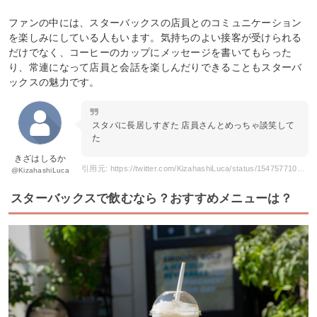
ファンの中には、スターバックスの店員とのコミュニケーション
を楽しみにしている人もいます。気持ちのよい接客が受けられる
だけでなく、コーヒーのカップにメッセージを書いてもらった
り、常連になって店員と会話を楽しんだりできることもスターバ
ックスの魅力です。
スタバに長居しすぎた 店員さんとめっちゃ談笑して
た
きざはしるか
引用元: https://twitter.com/KizahashiLuca/status/1547577102035460096?s=20&t=OQrEbDjlUUiJIlw_5dqqvA
@KizahashiLuca
スターバックスで飲むなら？おすすめメニューは？