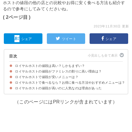
ホストの値段の他の店との比較やお得に安く食べる方法も紹介す
るので参考にしてみてくださいね。
( 2ページ目 )
2023年11月30日 更新
シェア
ツイート
シェア
目次
ロイヤルホストの値段は高い？しかもまずい？
ロイヤルホストの値段がファミレスの割りに高い理由は？
ロイヤルホストの値段を他の店と比較
ロイヤルホストの値段・味わいへの口コミ
ロイヤルホストで値段が安いメニューは？
①人件費をかけている
②お店で調理や仕込みをしている
③ホテルの中にあるお店をイメージしたコンセプトになっている
ロイヤルホストで食べるなら？お得に食べる方法やおすすめメニューは？
①パンケーキ
②ガーリックトースト
③手作りフライドチキン
ロイヤルホストの値段が高いのに人気なのは理由があった
ロイヤルホストのおすすめメニュー
ロイヤルホストのお得なクーポン
（このページにはPRリンクが含まれています）