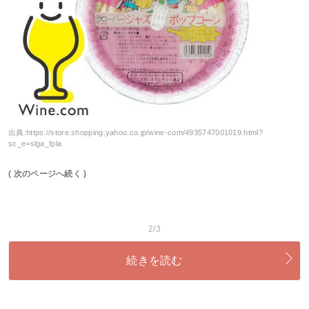
出典:
https://store.shopping.yahoo.co.jp/wine-com/4935747001019.html?
sc_e=slga_fpla
( 次のページへ続く )
2/3
続きを読む