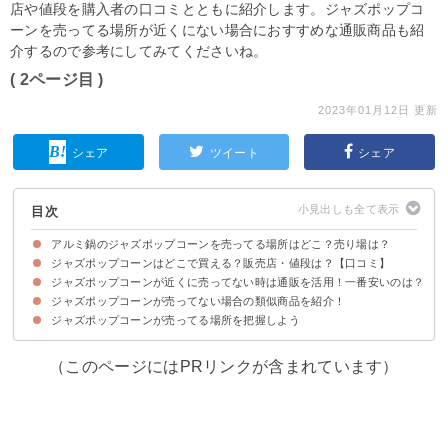
店や値段を購入者の口コミとともに紹介します。ジャズポップコ
ーンを売ってる場所が近くにない場合におすすめな通販商品も紹
介するので参考にしてみてくださいね。
( 2ページ目 )
2023年01月12日 更新
シェア
ツイート
シェア
目次
アルミ鍋のジャズポップコーンを売ってる場所はどこ？売り場は？
ジャズポップコーンはどこで買える？販売店・値段は？【口コミ】
ジャズポップコーンの売ってる場所・販売店の一覧
ジャズポップコーンの売り場
ジャズポップコーンが近くに売ってない時は通販を活用！一番安いのは？
①カルディ（−円）
②ドンキ（−円）
③イオン（−円）
④トイザらス（249円）
⑤ヨドバシ（−円）
ジャズポップコーンが売ってない場合の類似商品を紹介！
①ヨドバシ｜ジャズポップコーン バター味（216円）
②楽天｜クローバー ジャズポップコーン（210円）
③Yahooショッピング（192円）
ジャズポップコーンが売ってる場所を把握しよう
①手作りポップコーン（329円）｜ドウシシャ」
②丸一製菓ポップコーン｜（189円）
（このページにはPRリンクが含まれています）