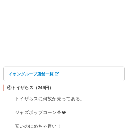
イオングループ店舗一覧
④トイザらス（249円）
トイザらスに何故か売ってある。
ジャズポップコーン🍿❤️
安いのにめちゃ旨い！