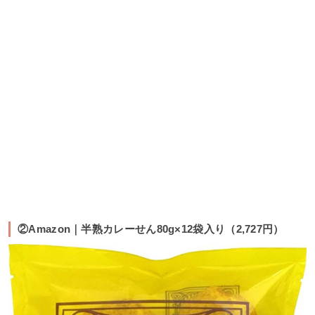
②Amazon｜半熟カレーせん80g×12袋入り（2,727円）