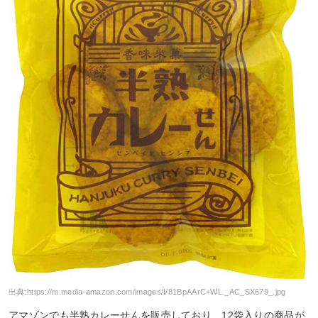
出典:
https://m.media-amazon.com/images/I/81BpAArC+WL._AC_SX679_.jpg
アマゾンでも半熟カレーせんを販売しており、12袋入りの商品が