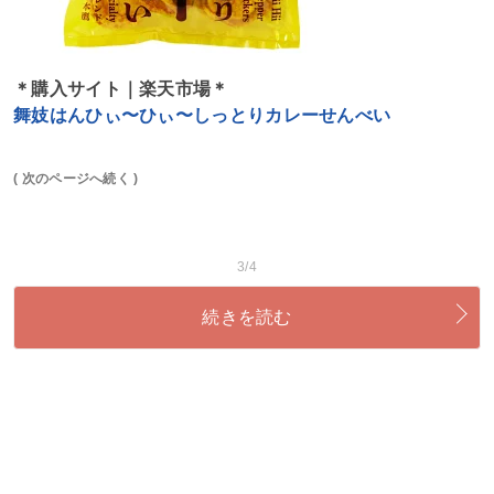
＊購入サイト｜楽天市場＊
舞妓はんひぃ〜ひぃ〜しっとりカレーせんべい
( 次のページへ続く )
3/4
続きを読む