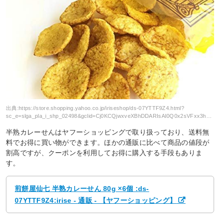
出典:
https://store.shopping.yahoo.co.jp/iriseshop/ds-07YTTF9Z4.html?
sc_e=slga_pla_i_shp_02498&gclid=Cj0KCQjwxveXBhDDARIsAI0Q0x2sVFxx3hJw9lJCL7A8RCb5fIW94JTpny90OPLUFOS6Qt51vqIf004aApJHEALw_wcB
半熟カレーせんはヤフーショッピングで取り扱っており、送料無
料でお得に買い物ができます。ほかの通販に比べて商品の値段が
割高ですが、クーポンを利用してお得に購入する手段もありま
す。
煎餅屋仙七 半熟カレーせん 80g ×6個 :ds-
07YTTF9Z4:irise - 通販 - 【ヤフーショッピング】