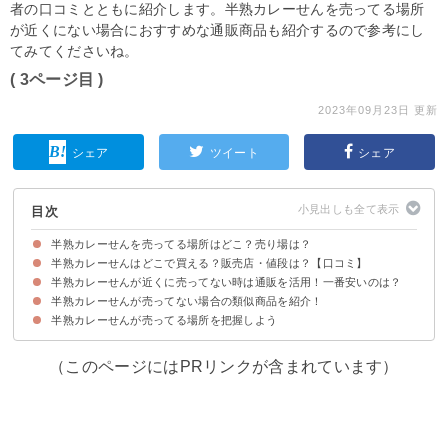
者の口コミとともに紹介します。半熟カレーせんを売ってる場所
が近くにない場合におすすめな通販商品も紹介するので参考にし
てみてくださいね。
( 3ページ目 )
2023年09月23日 更新
シェア
ツイート
シェア
目次
半熟カレーせんを売ってる場所はどこ？売り場は？
半熟カレーせんはどこで買える？販売店・値段は？【口コミ】
半熟カレーせんの売ってる場所・取扱店の一覧
半熟カレーせんの売り場
半熟カレーせんが近くに売ってない時は通販を活用！一番安いのは？
①関東・東北のサービスエリア（300円）
②ライフ（価格不明）
③道の駅（324円）
④ドラッグストア（213円）
⑤セブン・ファミマ・ローソンなどのコンビニ（226円）
⑥カルディ（価格不明）
⑦ドンキ（200円くらい）
半熟カレーせんが売ってない場合の類似商品を紹介！
①楽天市場｜半熟カレーせん80g×12袋入り（2,990円）
②Amazon｜半熟カレーせん80g×12袋入り（2,727円）
③ヤフーショッピング｜半熟カレーせん80g×6袋入り（2,293円）
半熟カレーせんが売ってる場所を把握しよう
①元祖しっとりカレーせんべい（238円）
②舞妓はんひぃひぃしっとりカレーせんべい（486円）
（このページにはPRリンクが含まれています）