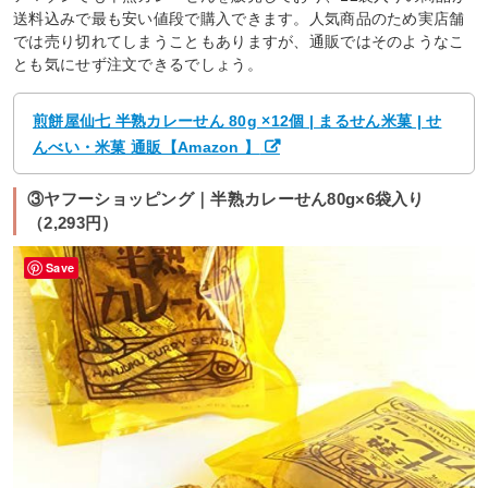
送料込みで最も安い値段で購入できます。人気商品のため実店舗
では売り切れてしまうこともありますが、通販ではそのようなこ
とも気にせず注文できるでしょう。
煎餅屋仙七 半熟カレーせん 80g ×12個 | まるせん米菓 | せ
んべい・米菓 通販【Amazon 】
③ヤフーショッピング｜半熟カレーせん80g×6袋入り
（2,293円）
Save