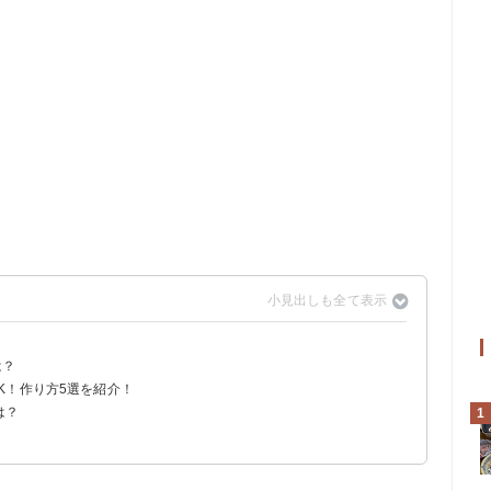
は？
め
K！作り方5選を紹介！
は？
1
う
60円）