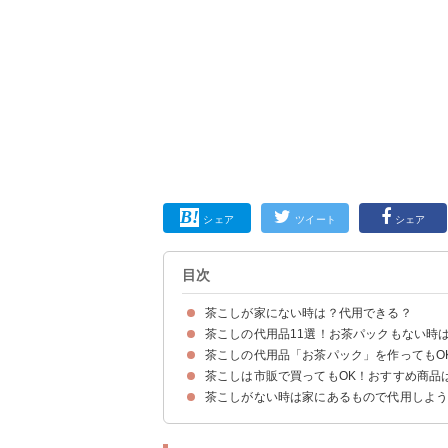
シェア
ツイート
シェア
目次
茶こしが家にない時は？代用できる？
茶こしの代用品11選！お茶パックもない時
茶こしがない時は「お茶パック」で代用がおすす
茶こしの代用品「お茶パック」を作ってもO
①ザル
②あくすくい
③粉ふるい
④味噌こし
⑤麺湯切り
⑥コーヒーフィルター
⑦ガーゼハンカチ
⑧三角コーナーのネット
⑨キッチンペーパー
⑩レース生地
⑪裏ごし器
茶こしは市販で買ってもOK！おすすめ商品
①コーヒーフィルターでお茶パックを作る方法
②ガーゼハンカチでお茶パックを作る方法
③三角コーナーのネットでお茶パックを作る方法
④キッチンペーパーでお茶パックを作る方法
⑤レース生地でお茶パックを作る方法
茶こしがない時は家にあるもので代用しよ
①取っ手と蓋付き 深型茶こし網｜ipow（税込14
②ツイストティ―ボール｜OXO（税込1980円）