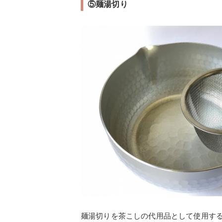
⑤麺湯切り
麺湯切りを茶こしの代用品として使用す