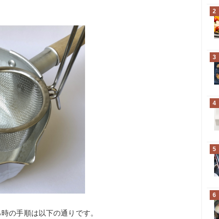
2
3
4
5
6
る時の手順は以下の通りです。