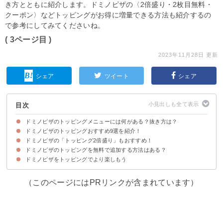
き方とともに紹介します。ドミノピザの〈2倍盛り・2枚目無料・
クーポン〉などトッピングがお得に増量できる方法も紹介するの
で参考にしてみてくださいね。
( 3ページ目 )
2023年11月28日 更新
シェア
ツイート
シェア
目次
ドミノピザのトッピングメニューには何がある？抜き方は？
ドミノピザのトッピングおすすめ9選を紹介！
ドミノピザのトッピングの種類・値段一覧
苦手な場合はトッピング抜きで注文することも可能
ドミノピザの「トッピング2倍盛り」もおすすめ！
①ダブルチーズ
②ガーリック
③カマンベール・ミックスチーズ
④粗挽きソーセージ
⑤燻しベーコン
⑥ハラピニオ
⑦パンチェッタ
⑧マヨネーズ
⑨パイナップル
ドミノピザのトッピングを無料で追加する方法はある？
ドミノピザをトッピングでより楽しもう
①持ち帰りで2枚目無料サービスでトッピングをする
②ドミノピザが配布するクーポンを活用する
③トッピングが増量する「まみれシリーズ」が今後も行われる可能性もある
（このページにはPRリンクが含まれています）