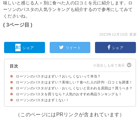
味しいと感じる人＞別に食べた人の口コミを元に紹介します。ロ
ーソンのパスタの人気ランキングも紹介するので参考にしてみて
くださいね。
( 3ページ目 )
2023年12月10日 更新
シェア
ツイート
シェア
目次
ローソンのパスタはまずい？おいしくないって本当？
ローソンのパスタはまずい？美味しい？食べた人の評判・口コミを調査！
ローソンのパスタがまずい・おいしくないと言われる原因は？買うべき？
ローソンのパスタがまずいと感じる人の口コミ
ローソンのパスタが美味しいと感じる人の口コミ
ローソンのパスタを買うなら？人気のおすすめ商品ランキングも！
①麺に腰がない
②塩分が強く感じる
ローソンのパスタを買うのがおすすめな人は？
ローソンのパスタはまずくない！
3位：ちょい麺 ピリ辛トマトスープパスタ（397円）
2位：濃厚クリームを味わう！生パスタ明太クリーム（北海道産生クリーム
1位：濃厚クリームを味わう！ 生パスタカルボナーラ（北海道産生クリー
使用）（559円）
ム使用）（559円）
（このページにはPRリンクが含まれています）