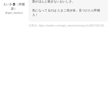
梨がほんと飽きないおいしさ。
えいき🏠（得飯
喜）
気になってるのは たまご焼き味。見つけたら即購
@gtd_marinos
入！
引用元: https://twitter.com/gtd_marinos/status/1185570072959406082