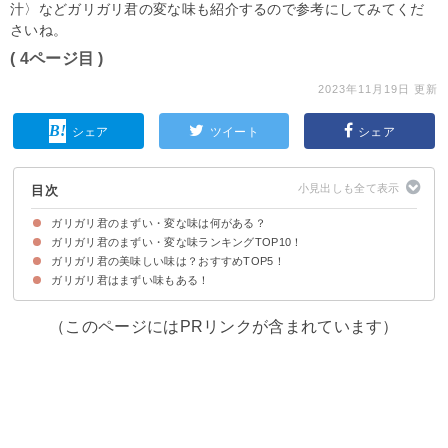
汁〉などガリガリ君の変な味も紹介するので参考にしてみてくだ
さいね。
( 4ページ目 )
2023年11月19日 更新
シェア
ツイート
シェア
目次
ガリガリ君のまずい・変な味は何がある？
ガリガリ君のまずい・変な味ランキングTOP10！
ガリガリ君の美味しい味は？おすすめTOP5！
10位：ガリガリ君リッチ 桜もち
9位：ガリガリ君 乳酸菌飲料味
8位：ガリガリ君リッチ 塩ちんすこう
7位：ガリガリ君リッチ グリーンスムージー味
6位：ガリガリ君リッチ コーンポタージュ
5位：ガリガリ君リッチ チョコミント
4位：ガリガリ君 コーラ
3位：ガリガリ君リッチ シチュー味
2位：ガリガリ君リッチ たまご焼き味
1位：ガリガリ君リッチ ナポリタン味
ガリガリ君はまずい味もある！
5位：大人なガリガリ君 マンゴー
4位：大人なガリガリ君 マスカット
3位：大人なガリガリ君 ゴールデンパイン
2位：ガリガリ君 梨
1位：ガリガリ君 ソーダ
（このページにはPRリンクが含まれています）