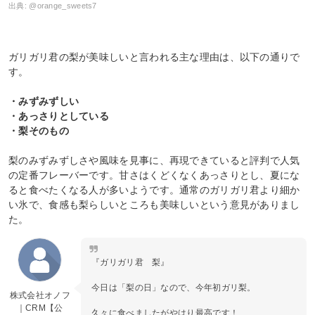
出典:
@orange_sweets7
ガリガリ君の梨が美味しいと言われる主な理由は、以下の通りで
す。
・みずみずしい
・あっさりとしている
・梨そのもの
梨のみずみずしさや風味を見事に、再現できていると評判で人気
の定番フレーバーです。甘さはくどくなくあっさりとし、夏にな
ると食べたくなる人が多いようです。通常のガリガリ君より細か
い氷で、食感も梨らしいところも美味しいという意見がありまし
た。
『ガリガリ君 梨』
今日は「梨の日」なので、今年初ガリ梨。
株式会社オノフ
｜CRM【公
久々に食べましたがやはり最高です！