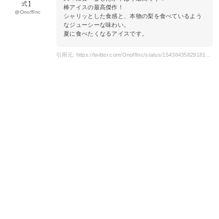
式】
棒アイスの最高傑作！
@OnoffInc
シャリッとした食感と、本物の梨を食べているよう
なジューシーな味わい。
夏に食べたくなるアイスです。
引用元: https://twitter.com/OnoffInc/status/1543843582918160384