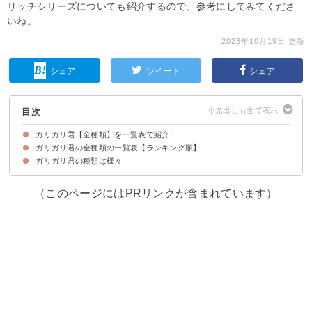
リッチシリーズについても紹介するので、参考にしてみてくださ
いね。
2023年10月19日 更新
シェア
ツイート
シェア
目次
ガリガリ君【全種類】を一覧表で紹介！
ガリガリ君の全種類の一覧表【ランキング順】
ガリガリ君の種類は様々
第18位：ガリガリ君 乳酸菌飲料（税別70円）
第17位：ガリガリ君 九州みかん（税別70円）
第16位：ガリガリ君 スポーツドリンク(税別70円)
第15位：ガリガリ君 コーラバニラ（税別70円）
第14位：大人なガリガリ君 いちご（税別350円）
第13位：ガリガリ君 リッチミルクミルク（税別350円）
第12位：ガリガリ君 メロンソーダ（税別350円）
第11位：大人なガリガリ君 メロン（税別100円）
第10位：大人なガリガリ君 ピンクグレープフルーツ（税別100円）
第9位：ガリガリ君 リッチレーズンバターサンド（税別140円）
第8位：ガリガリ君 リッチチョコチョコチョコチップ（税別140円）
第7位：ガリガリ君 白いサワー（税別70円）
第6位：ガリガリ君リッチ チョコミント（税別140円）
第5位：ガリガリ君 グレープフルーツ（税別70円）
第4位：大人なガリガリ君 ゴールデンパイン（税別100円）
第3位：ガリガリ君 コーラ（税別70円）
第2位：ガリガリ君 梨（税別70円）
第1位：ガリガリ君 ソーダ（税別70円）
（このページにはPRリンクが含まれています）