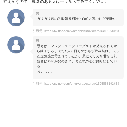
控えめなので、興味のある人は一度食べてみてください。
ガリガリ君の乳酸菌飲料味＼('ω')／寒いけど美味い
引用元: https://twitter.com/watashidamovie/status/1306898855691087872?s=20
思えば、マックシェイクヨーグルトが発売されてか
ら終了するまでただの1日も欠かさず飲み続け、失っ
た虚無感に苛まれていたが、最近ガリガリ君から乳
酸菌飲料味が発売され、また私の心は踊り出してい
る。
おいしい。
引用元: https://twitter.com/shotyuta1/status/1305868192653377538?s=20