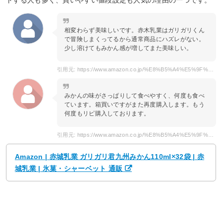
トする人も多く、買いやすい値段設定も人気の理由の一つです。
相変わらず美味しいです。赤木乳業はガリガリくん
で冒険しまくってるから通常商品にハズレがない。
少し溶けてもみかん感が増してまた美味しい。
引用元: https://www.amazon.co.jp/%E8%B5%A4%E5%9F%8E%E4%B9%B3%E6%A5%AD-%E3%82%AC%E3%83%AA%E3%82%AC%E3%83%AA%E5%90%9B%E4%B9%9D%E5%B7%9E%E3%81%BF%E3%81%8B%E3%82%93110ml%C3%9732%E8%A2%8B/dp/B06XCZV3P8
みかんの味がさっぱりして食べやすく、何度も食べ
ています。箱買いですがまた再度購入します。もう
何度もリピ購入しております。
引用元: https://www.amazon.co.jp/%E8%B5%A4%E5%9F%8E%E4%B9%B3%E6%A5%AD-%E3%82%AC%E3%83%AA%E3%82%AC%E3%83%AA%E5%90%9B%E4%B9%9D%E5%B7%9E%E3%81%BF%E3%81%8B%E3%82%93110ml%C3%9732%E8%A2%8B/dp/B06XCZV3P8
Amazon | 赤城乳業 ガリガリ君九州みかん110ml×32袋 | 赤
城乳業 | 氷菓・シャーベット 通販