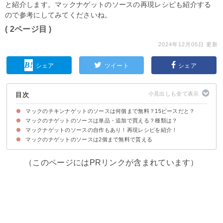
と紹介します。マックナゲットのソースの再現レシピも紹介する
ので参考にしてみてくださいね。
( 2ページ目 )
2024年12月05日 更新
シェア
ツイート
シェア
目次
マックのチキンナゲットのソースは何個まで無料？15ピースだと？
マックのナゲットのソースは単品・追加で買える？種類は？
マックのナゲットはソースを5ピースで2個まで無料で貰える
マックのナゲット15ピースの場合はソース4個まで無料
マックナゲットのソースの自作もあり！再現レシピを紹介！
ソースは有料で追加できるが単品購入はできない
ソースはバーベキュー・マスタードの2種類が基本
マックのナゲットのソースは2個まで無料で貰える
（このページにはPRリンクが含まれています）