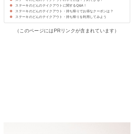
ステーキのどんのテイクアウトに関するQ&A！
①ネット注文
②電話注文
ステーキのどんのテイクアウト・持ち帰りでお得なクーポンは？
Q1、持ち帰りの営業時間は？何時から・何時まで？
Q2、対応している支払い方法は？
Q3、GoToEatは使える？
ステーキのどんのテイクアウト・持ち帰りを利用してみよう
（このページにはPRリンクが含まれています）