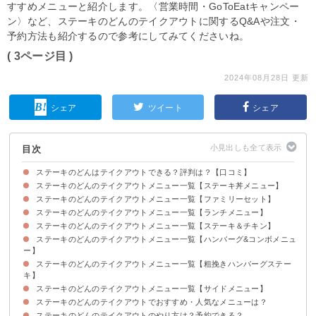
すすめメニューと紹介します。〈営業時間・GoToEatキャンペー
ン〉など、ステーキのどんのテイクアウトに関するQ&Aや注文・
予約方法も紹介するので参考にしてみてくださいね。
( 3ページ目 )
2024年08月28日 更新
シェア
ツイート
シェア
目次
ステーキのどんはテイクアウトできる？評判は？【口コミ】
ステーキのどんのテイクアウトメニュー一覧【ステーキ丼メニュー】
ステーキのどんはテイクアウトできる！
ステーキのどんのテイクアウトメニュー一覧【ファミリーセット】
ステーキのどんのテイクアウトメニュー一覧【ランチメニュー】
ステーキのどんのテイクアウトメニュー一覧【ステーキ＆チキン】
ステーキのどんのテイクアウトメニュー一覧【ハンバーグ&コンボメニュ
ー】
ステーキのどんのテイクアウトメニュー一覧【粗挽きハンバーグステー
キ】
ステーキのどんのテイクアウトメニュー一覧【サイドメニュー】
ステーキのどんのテイクアウトでおすすめ・人気なメニューは？
ステーキのどんのテイクアウトのやり方は？予約できる？
3位：切落しビーフ&超・粗挽ハンバーグステーキ180g（税込1706円）
2位：激アツステーキ丼 150g（税込1328円）
1位：カットステーキ 150g（税込1706円）