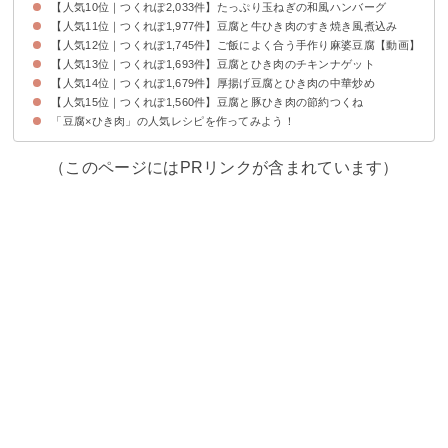
【人気10位｜つくれぽ2,033件】たっぷり玉ねぎの和風ハンバーグ
【人気11位｜つくれぽ1,977件】豆腐と牛ひき肉のすき焼き風煮込み
【人気12位｜つくれぽ1,745件】ご飯によく合う手作り麻婆豆腐【動画】
【人気13位｜つくれぽ1,693件】豆腐とひき肉のチキンナゲット
【人気14位｜つくれぽ1,679件】厚揚げ豆腐とひき肉の中華炒め
【人気15位｜つくれぽ1,560件】豆腐と豚ひき肉の節約つくね
「豆腐×ひき肉」の人気レシピを作ってみよう！
（このページにはPRリンクが含まれています）