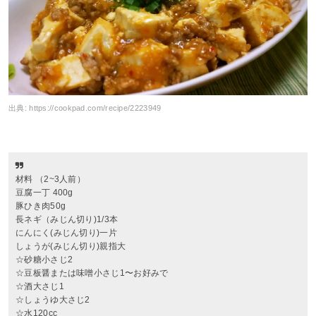
出典:
https://cookpad.com/recipe/2223949
材料 （2~3人前）
豆腐一丁 400g
豚ひき肉50g
長ネギ（みじん切り)1/3本
にんにく(みじん切り)一片
しょうが(みじん切り)親指大
☆砂糖小さじ2
☆豆板醤または味噌小さじ1〜お好みで
☆酒大さじ1
☆しょうゆ大さじ2
☆水120cc