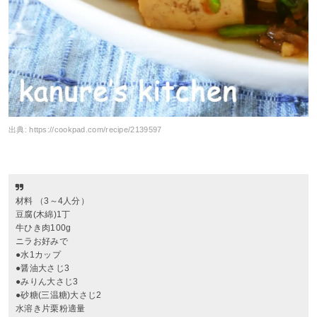
出典:
https://cookpad.com/recipe/2139597
材料 （3～4人分）
豆腐(木綿)1丁
牛ひき肉100g
ニラお好みで
●水1カップ
●醤油大さじ3
●みりん大さじ3
●砂糖(三温糖)大さじ2
水溶き片栗粉適量