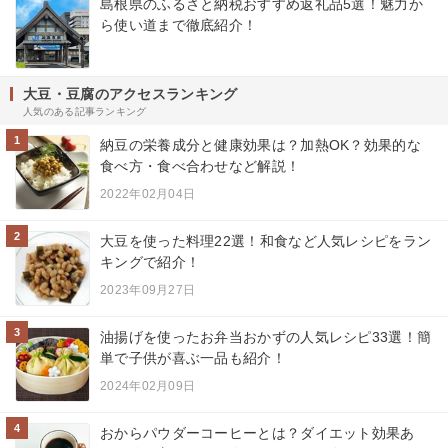
島根県のふるさと納税おすすめ返礼品5選！魅力か
ら使い道まで徹底紹介！
大豆・豆腐のアクセスランキング
人気のある記事ランキング
1
納豆の栄養成分と健康効果は？加熱OK？効果的な
食べ方・食べ合わせなど解説！
2022年02月04日
2
大豆を使った料理22選！和食など人気レシピをラン
キングで紹介！
2023年09月27日
3
油揚げを使ったお弁当おかずの人気レシピ33選！簡
単で子供が喜ぶ一品も紹介！
2024年02月09日
4
おからパウダーコーヒーとは？ダイエット効果あ