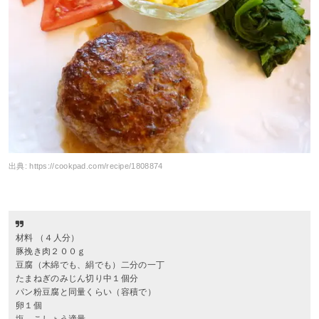
出典:
https://cookpad.com/recipe/1808874
材料 （４人分）
豚挽き肉２００ｇ
豆腐（木綿でも、絹でも）二分の一丁
たまねぎのみじん切り中１個分
パン粉豆腐と同量くらい（容積で）
卵１個