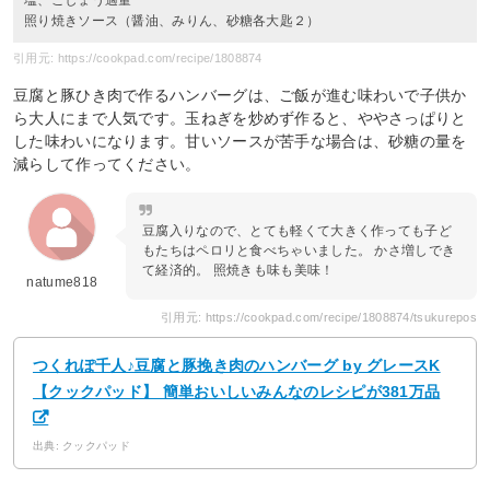
塩、こしょう適量
照り焼きソース（醤油、みりん、砂糖各大匙２）
引用元: https://cookpad.com/recipe/1808874
豆腐と豚ひき肉で作るハンバーグは、ご飯が進む味わいで子供か
ら大人にまで人気です。玉ねぎを炒めず作ると、ややさっぱりと
した味わいになります。甘いソースが苦手な場合は、砂糖の量を
減らして作ってください。
豆腐入りなので、とても軽くて大きく作っても子ど
もたちはペロリと食べちゃいました。 かさ増しでき
て経済的。 照焼きも味も美味！
natume818
引用元: https://cookpad.com/recipe/1808874/tsukurepos
つくれぽ千人♪豆腐と豚挽き肉のハンバーグ by グレースK
【クックパッド】 簡単おいしいみんなのレシピが381万品
出典: クックパッド