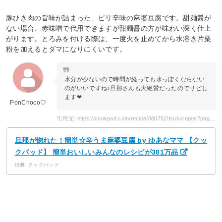
豚ひき肉の旨味が詰まった、ピリ辛味の麻婆豆腐です。甜麺醤が
ない場合、赤味噌で代用できますが甜麺醤の方が味わい深く仕上
がります。とろみを付ける際は、一度火を止めてから水溶き片栗
粉を加えるとダマになりにくいです。
水分が少ないので時間が経っても水っぽくならない
のがいいですね♪旦那さんも大絶賛だったのでリピし
ます❤︎
PonChoco♡
引用元: https://cookpad.com/recipe/880752/tsukurepos?page=2
旦那が惚れた！簡単☆辛うま麻婆豆腐 by ゆあなママ 【クッ
クパッド】 簡単おいしいみんなのレシピが381万品
出典: クックパッド