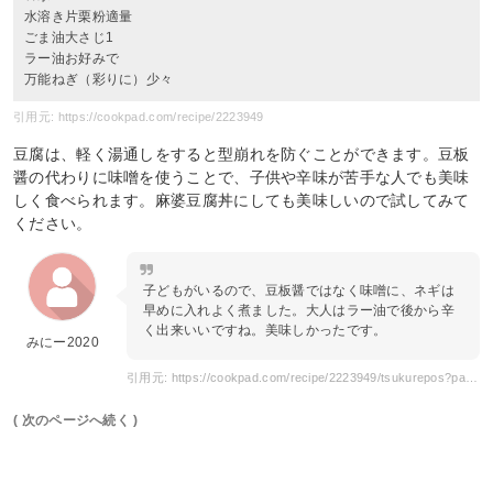
水溶き片栗粉適量
ごま油大さじ1
ラー油お好みで
万能ねぎ（彩りに）少々
引用元: https://cookpad.com/recipe/2223949
豆腐は、軽く湯通しをすると型崩れを防ぐことができます。豆板
醤の代わりに味噌を使うことで、子供や辛味が苦手な人でも美味
しく食べられます。麻婆豆腐丼にしても美味しいので試してみて
ください。
子どもがいるので、豆板醤ではなく味噌に、ネギは
早めに入れよく煮ました。大人はラー油で後から辛
く出来いいですね。美味しかったです。
みにー2020
引用元: https://cookpad.com/recipe/2223949/tsukurepos?page=2
( 次のページへ続く )