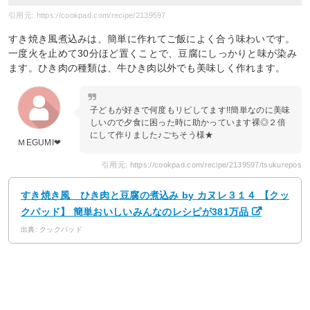
引用元: https://cookpad.com/recipe/2139597
すき焼き風煮込みは、簡単に作れてご飯によく合う味わいです。
一度火を止めて30分ほど置くことで、豆腐にしっかりと味が染み
ます。ひき肉の種類は、牛ひき肉以外でも美味しく作れます。
子どもが好きで何度もリピしてます!!簡単なのに美味
しいので夕食に困った時に助かっています裸◎２倍
にして作りました♪ごちそう様★
ＭEGUMI❤︎
引用元: https://cookpad.com/recipe/2139597/tsukurepos
すき焼き風 ひき肉と豆腐の煮込み by カヌレ３１４ 【クッ
クパッド】 簡単おいしいみんなのレシピが381万品
出典: クックパッド