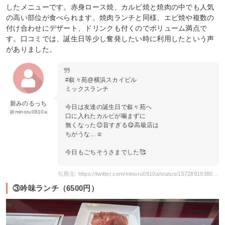
したメニューです。赤身ロース焼、カルビ焼と焼肉の中でも人気
の高い部位が食べられます。焼肉ランチと同様、エビ焼や複数の
付け合わせにデザート、ドリンクも付くのでボリューム満点で
す。口コミでは、誕生日等少し奮発したい時に利用したという声
がありました。
#叙々苑@横浜スカイビル
ミックスランチ
新みのるっち
今日は友達の誕生日で叙々苑へ
@minoru0810a
口に入れたカルビが噛まずに
無くなった😊旨すぎる😋高級店は
ちがうな…☺️
今日もごちそうさまでした🥰
引用元: https://twitter.com/minoru0810a/status/1572891938067742720?s=20
③吟味ランチ（6500円）