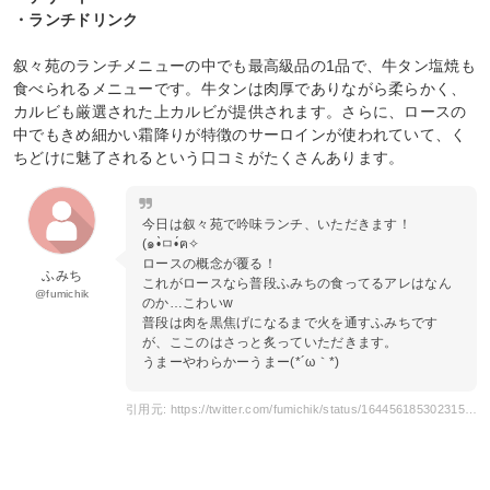
・ランチドリンク
叙々苑のランチメニューの中でも最高級品の1品で、牛タン塩焼も
食べられるメニューです。牛タンは肉厚でありながら柔らかく、
カルビも厳選された上カルビが提供されます。さらに、ロースの
中でもきめ細かい霜降りが特徴のサーロインが使われていて、く
ちどけに魅了されるという口コミがたくさんあります。
今日は叙々苑で吟味ランチ、いただきます！
(๑•̀ㅁ•́ฅ✧
ロースの概念が覆る！
ふみち
これがロースなら普段ふみちの食ってるアレはなん
@fumichik
のか…こわいw
普段は肉を黒焦げになるまで火を通すふみちです
が、ここのはさっと炙っていただきます。
うまーやわらかーうまー(*´ω｀*)
引用元: https://twitter.com/fumichik/status/1644561853023150087?s=20