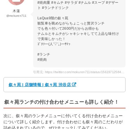
#焼肉重 #キムチ #サラダ #ナムル #スープ #デザー
ト #ランチドリンク
木蓮
@mokuren711
LaQua9階の叙々苑
観覧車を眺めながらちょこっと贅沢ランチ
でも色々付いて2600円だからお得かも
ナムルとキムチがシャキシャキしてて上品な味付け
で美味しかった！
ｺﾞﾁｿ━(人’▽'｡)━ｻﾏｯ
#ランチ
#焼肉
引用元: https://twitter.com/mokuren711/status/1561971258438582272?s=20
叙々苑 | 店舗情報 | 叙々苑 渋谷店
叙々苑ランチの付け合わせメニューも詳しく紹介！
次に、叙々苑のランチメニューに付いてくる付け合わせメニュー
について詳しく紹介します。付け合わせにも叙々苑のこだわりが
詰め込まれているので、ぜひチェックしてみてください。