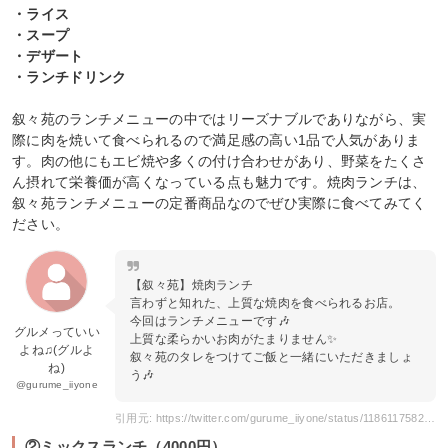
・ライス
・スープ
・デザート
・ランチドリンク
叙々苑のランチメニューの中ではリーズナブルでありながら、実
際に肉を焼いて食べられるので満足感の高い1品で人気がありま
す。肉の他にもエビ焼や多くの付け合わせがあり、野菜をたくさ
ん摂れて栄養価が高くなっている点も魅力です。焼肉ランチは、
叙々苑ランチメニューの定番商品なのでぜひ実際に食べてみてく
ださい。
【叙々苑】焼肉ランチ
言わずと知れた、上質な焼肉を食べられるお店。
今回はランチメニューです🎶
グルメっていい
上質な柔らかいお肉がたまりません✨
よね♫(グルよ
叙々苑のタレをつけてご飯と一緒にいただきましょ
ね)
う🎶
@gurume_iiyone
引用元: https://twitter.com/gurume_iiyone/status/1186117582530592769?s=20
②ミックスランチ（4000円）