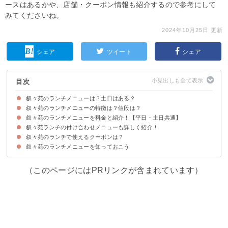
ースはあるかや、店舗・クーポン情報も紹介するので参考にして
みてくださいね。
2024年10月25日 更新
シェア
ツイート
シェア
目次
叙々苑のランチメニューは？土日はある？
叙々苑のランチメニューの特徴は？値段は？
叙々苑のランチメニューは平日・土日共通
叙々苑のランチの営業時間：平日は11:30～15:00、土日は11：30〜14：30
叙々苑のランチメニューを料金と紹介！【平日・土日共通】
叙々苑のランチメニューは4種類ある
叙々苑のランチにコースメニューはない
叙々苑ランチの付け合わせメニューも詳しく紹介！
①焼肉ランチ（3000円）
②ミックスランチ（4000円）
③吟味ランチ（6500円）
④焼肉重ランチ（2800円）
叙々苑のランチで使えるクーポンは？
①漬物
②サラダ
③ナムル
④スープ
⑤デザート
叙々苑のランチメニューを知っておこう
叙々苑ランチで使えるお得なクーポン情報
（このページにはPRリンクが含まれています）