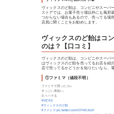
ヴィックスのど飴は、コンビニやスーパ
ストアでは、お菓子売り場以外にも風邪
つからない場合もあるので、売ってる場
店員に聞くことをお勧めします。
ヴィックスのど飴はコン
のは？【口コミ】
ヴィックスのど飴は、コンビニやスーパ
はヴィックスのど飴を売ってるお店を紹
店で売ってるかどうかを知りたいなら、
①ファミマ（値段不明）
ファミマで買ったコレ
すっごい美味い。
久々ハマる
#VICKS
#ヴィックスのど飴
#ファミマ
pic.twitter.com/rO7I40JezH