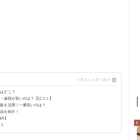
場はどこ？
店・値段が安いのは？【口コミ】
通販を活用！一番安いのは？
商品を紹介！
ラス ハーバルミントパウダー 62g（1890円）
トパウダー 62g×6袋（1691円）
クス のど飴プラス ハーバルミントパウダー 62g袋入り （1890円）
&A】
0円）｜大正製薬
1
よう