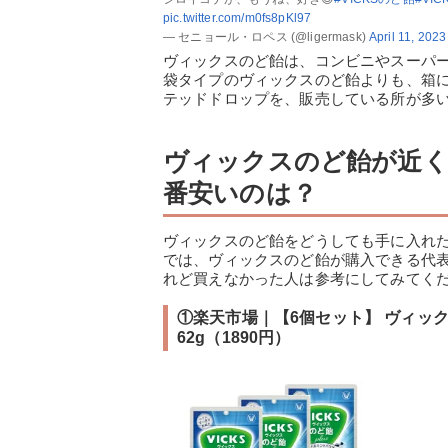
pic.twitter.com/m0fs8pKl97
— セニョール・ロペス (@ligermask)
April 11, 2023
ヴィックスのど飴は、コンビニやスーパ
袋タイプのヴィックスのど飴よりも、箱
テッドドロップを、販売している所が多
ヴィックスのど飴が近く
番安いのは？
ヴィックスのど飴をどうしても手に入れ
では、ヴィックスのど飴が購入できる代
れど買えなかった人は参考にしてみてく
①楽天市場｜【6個セット】 ヴィッ
62g（1890円）