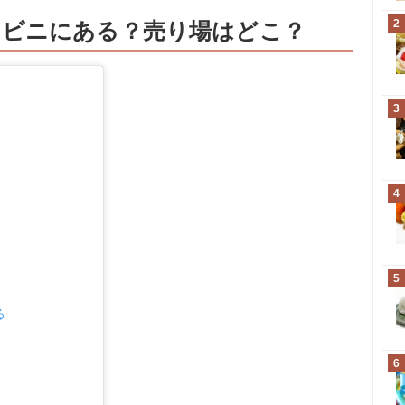
2
ンビニにある？売り場はどこ？
3
4
5
る
6