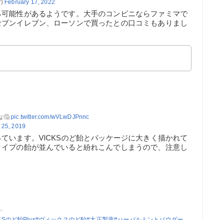
)
February 17, 2022
る可能性があるようです。大手のコンビニならファミマで
セブンイレブン、ローソンで買ったとの口コミもありまし
🤔
pic.twitter.com/wVLwDJPnnc
 25, 2019
ています。VICKSのど飴とパッケージに大きく描かれて
タイプの飴が並んでいると紛れこんでしまうので、注意し
✨
KSのど飴Plus
#ヴィックスのど飴
#大正製薬
#ハーバルミントパウダー