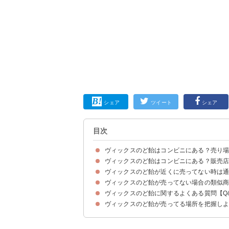
シェア
ツイート
シェア
目次
ヴィックスのど飴はコンビニにある？売り
ヴィックスのど飴はコンビニにある？販売
ヴィックスのど飴の売ってる場所・販売店の一覧
ヴィックスのど飴の売り場
ヴィックスのど飴が近くに売ってない時は
①ファミマ（値段不明）
②スーパー（値段不明）
③薬局（値段不明）
ヴィックスのど飴が売ってない場合の類似
①楽天市場｜【6個セット】 ヴィックス のど飴プ
②Amazon｜ヴイックスのど飴プラス ハーバルミン
③Yahoo!ショッピング｜【6個セット】 ヴィッ
ヴィックスのど飴に関するよくある質問【Q
①ヴィックス メディケイテッド ドロップ（220
ヴィックスのど飴が売ってる場所を把握し
ヴィックスのど飴の効果は？
ヴィックスのど飴は販売中止って本当？