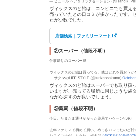
— ピュール ヘア＆リラクゼーション (@HandR_Pur
ヴィックスのど飴は、コンビニでも買え
売っていたとの口コミが多かったです。
たが少数でした。
店舗検索｜ファミリーマート
②スーパー（値段不明）
仕事帰りのスーパー🛒
ヴィックスのど飴は買ってる、他はどれを買おうかな
— サクマのLIFE STYLE (@turizaosakuma)
October
ヴィックスのど飴はスーパーでも取り扱っ
いますが、売ってる場所に同じような袋
ながら探すのが良いでしょう。
③薬局（値段不明）
今日、たまたま通りかかった薬局でハケーン\⁠(⁠ϋ⁠)⁠/⁠♩
去年ファミマで初めて買い、めっさハマったのど飴
シロイコナが、もうね、好き😍
#VICKSのど飴
#VIC