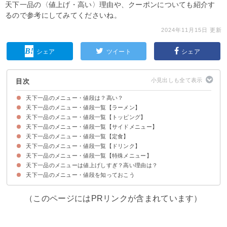
天下一品の〈値上げ・高い〉理由や、クーポンについても紹介す
るので参考にしてみてくださいね。
2024年11月15日 更新
シェア
ツイート
シェア
目次
天下一品のメニュー・値段は？高い？
天下一品のメニュー・値段一覧【ラーメン】
天下一品の値段は店舗・エリアによって違うので注意しよう
天下一品のメニュー・値段一覧【トッピング】
天下一品のメニュー・値段一覧【サイドメニュー】
天下一品のメニュー・値段一覧【定食】
天下一品のメニュー・値段一覧【ドリンク】
天下一品のメニュー・値段一覧【特殊メニュー】
天下一品のメニューは値上げしすぎ？高い理由は？
天下一品のメニュー・値段を知っておこう
天下一品は値上げして値段が高くなっている
天下一品が値上げする・高い理由
天下一品で使えるお得なクーポン情報
（このページにはPRリンクが含まれています）