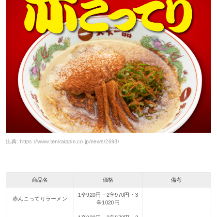
出典:
https://www.tenkaippin.co.jp/news/2693/
商品名
価格
備考
1辛920円・2辛970円・3
赤んこってりラーメン
辛1020円