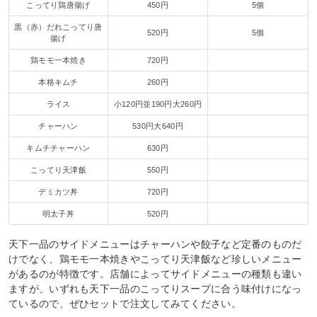
こってり鶏唐揚げ
450円
5個
黒（赤）だれこってり唐
520円
5個
揚げ
鶏モモ一本焼き
720円
本格キムチ
260円
ライス
小120円並190円大260円
チャーハン
530円大640円
キムチチャーハン
630円
こってり天津飯
550円
デミカツ丼
720円
明太子丼
520円
天下一品のサイドメニューはチャーハンや餃子など定番のものだ
けでなく、鶏モモ一本焼きやこってり天津飯など珍しいメニュー
があるのが特徴です。店舗によってサイドメニューの種類も違い
ますが、いずれも天下一品のこってりスープに合う味付けになっ
ているので、ぜひセットで注文してみてください。