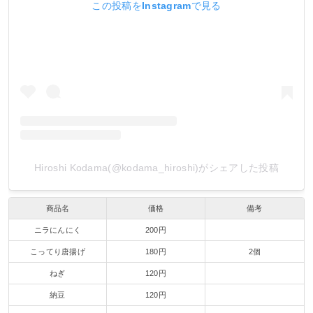
この投稿をInstagramで見る
Hiroshi Kodama(@kodama_hiroshi)がシェアした投稿
商品名
価格
備考
ニラにんにく
200円
こってり唐揚げ
180円
2個
ねぎ
120円
納豆
120円