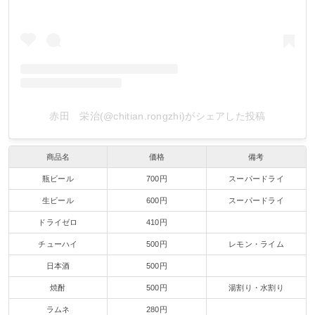
赤田 栄治(@chitian.rongzhi)がシェアした投稿
商品名
価格
備考
瓶ビール
700円
スーパードライ
生ビール
600円
スーパードライ
ドライゼロ
410円
チューハイ
500円
レモン・ライム
日本酒
500円
焼酎
500円
湯割り・水割り
ラムネ
280円