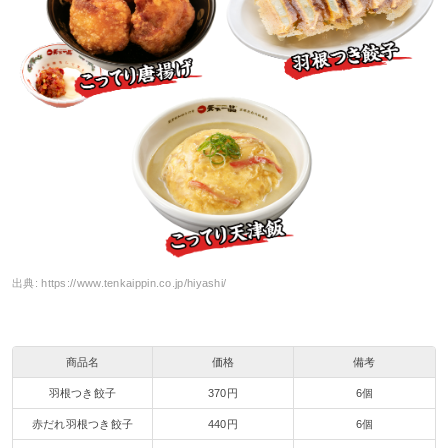
出典:
https://www.tenkaippin.co.jp/hiyashi/
商品名
価格
備考
羽根つき餃子
370円
6個
赤だれ羽根つき餃子
440円
6個