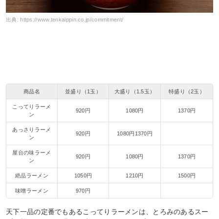
出典:
https://www.tenkaippin.co.jp/commitment/
商品名
並盛り（1玉）
大盛り（1.5玉）
特盛り（2玉）
こってりラーメ
920円
1080円
1370円
ン
あっさりラーメ
920円
1080円1370円
ン
屋台の味ラーメ
920円
1080円
1370円
ン
絶品ラーメン
1050円
1210円
1500円
味噌ラーメン
970円
天下一品の定番でもあるこってりラーメンは、とろみのあるスー