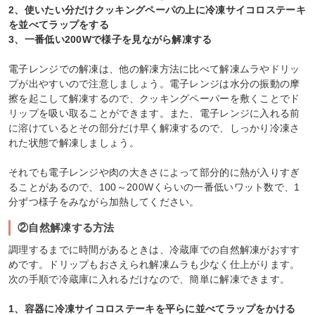
2、使いたい分だけクッキングペーパの上に冷凍サイコロステーキ
を並べてラップをする
3、一番低い200Wで様子を見ながら解凍する
電子レンジでの解凍は、他の解凍方法に比べて解凍ムラやドリッ
プが出やすいので注意しましょう。電子レンジは水分の振動の摩
擦を起こして解凍するので、クッキングペーパーを敷くことでド
リップを吸い取ることができます。また、電子レンジに入れる前
に溶けているとその部分だけ早く解凍するので、しっかり冷凍さ
れた状態で解凍しましょう。
それでも電子レンジや肉の大きさによって部分的に熱が入りすぎ
ることがあるので、100～200Wくらいの一番低いワット数で、1
分ずつ様子をみながら加熱してください。
②自然解凍する方法
調理するまでに時間があるときは、冷蔵庫での自然解凍がおすす
めです。ドリップもおさえられ解凍ムラも少なく仕上がります。
次の手順で冷蔵庫に入れるだけなので、簡単に解凍できます。
1、容器に冷凍サイコロステーキを平らに並べてラップをかける