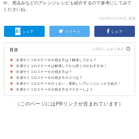
や、煮込みなどのアレンジレシピも紹介するので参考にしてみて
くださいね。
2024年12月04日 更新
シェア
ツイート
シェア
目次
冷凍サイコロステーキの焼き方は？解凍してから？
冷凍サイコロステーキは解凍してから焼くのがおすすめ！
冷凍サイコロステーキの焼き方は？
①電子レンジで解凍する方法
②自然解凍する方法
③解凍プレートで解凍する方法
冷凍サイコロステーキの焼き方のコツは？
材料
焼き方・手順
冷凍サイコロステーキのうまい・美味しいアレンジレシピを紹介！
①事前に解凍する
②ドリップはキッチンペーパーで拭き取る
③蒸し焼きにして中までしっかり火を通す
④油なしでフライパンで焼く
⑤冷凍サイコロステーキの表面を触りすぎない
冷凍サイコロステーキの焼き方をマスターしよう
①冷凍サイコロステーキの粒マスタードソース
②おろし玉ねぎソースのサイコロステーキ
③サイコロステーキカレー
（このページにはPRリンクが含まれています）