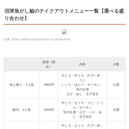
沼津魚がし鮨のテイクアウトメニュー一覧【選べる盛
り合わせ】
出典:
https://www.uogashizushi.co.jp/takuhai/
値段（税
内容
入数
込）
大とろ・中とろ・穴子一本・
うに
特上握り 1人前
2980円
いくら・ほたて・サーモン・
11貫
旬の白身
えび・あじ・玉子焼き
中とろ・まぐろ・うに・いく
ら・サーモン
駿河 1人前
2400円
10貫
旬の白身・えび・いか・あ
じ・玉子焼き
中とろ・まぐろ・穴子一本・