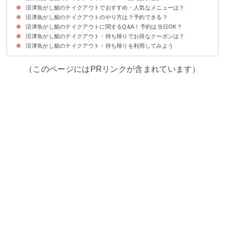
沼津魚がし鮨のテイクアウトでおすすめ・人気なメニューは？
沼津魚がし鮨のテイクアウトのやり方は？予約できる？
沼津魚がし鮨のテイクアウトに関するQ&A！予約は当日OK？
沼津魚がし鮨のテイクアウト・持ち帰りでお得なクーポンは？
Q1、持ち帰りの営業時間は？何時から・何時まで？
Q2、対応している支払い方法は？
Q3、持ち帰りで当日予約はできる？
Q4、持ち帰りの容器は無料？
沼津魚がし鮨のテイクアウト・持ち帰りを利用してみよう
（このページにはPRリンクが含まれています）