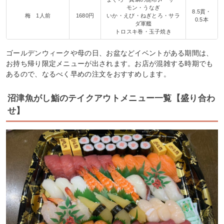
モン・うなぎ
8.5貫・
梅 1人前
1680円
いか・えび・ねぎとろ・サラ
0.5本
ダ軍艦
トロスキ巻・玉子焼き
ゴールデンウィークや母の日、お盆などイベントがある期間は、
お持ち帰り限定メニューが出されます。お店が混雑する時期でも
あるので、なるべく早めの注文をおすすめします。
沼津魚がし鮨のテイクアウトメニュー一覧【盛り合わ
せ】