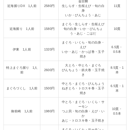
金目鯛
近海握りDX 1人前
2580円
生しらす・生桜えび・旬の白
11貫
身
いか・びんちょう・あじ
まぐろ・生しらす・生桜えび
近海握り 1人前
1580円
旬の白身・いか・びんちょ
10貫
う・あじ・こはだ
まぐろ・いくら・旬の白身・
えび
6.5貫・
伊東 1人前
1320円
いか・あじ・かっぱ巻・玉子
0.5本
焼き
大とろ・中とろ・まぐろ
特上まぐろ握り 1人
8.5貫・1
2600円
びんちょう・鉄火巻・玉子焼
前
本
き
中とろ・まぐろ・びんちょう
6.5貫・1
まぐろづくし 1人前
1500円
ねぎとろ・トロスキ巻・玉子
本
焼き
中とろ・まぐろ・いくら・サ
ーモン
10貫・
御前崎 1人前
1980円
つぶ貝・旬の白身・えび・い
0.5本
か
あじ・トロスキ巻・玉子焼き
まぐろ・いくら・サーモン・