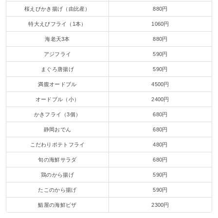
桜えびかき揚げ（由比産）
880円
特大えびフライ（1本）
1060円
海老天3本
880円
アジフライ
590円
まぐろ唐揚げ
590円
満腹オードブル
4500円
オードブル（小）
2400円
かきフライ（3個）
680円
静岡おでん
680円
こだわりポテトフライ
480円
旬の海鮮サラダ
680円
鶏のから揚げ
590円
たこのから揚げ
590円
鮨屋の海鮮ピザ
2300円