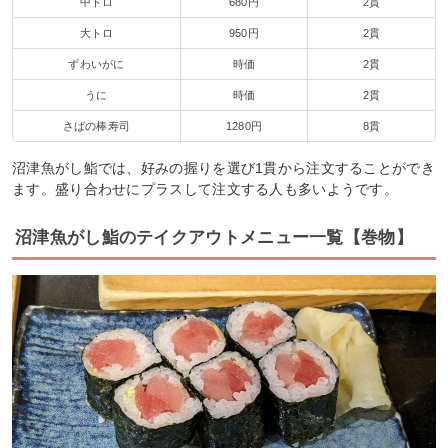
中トロ
680円
2貫
大トロ
950円
2貫
ずわいがに
時価
2貫
うに
時価
2貫
さばの棒寿司
1280円
8貫
沼津魚がし鮨では、好みの握りを選び1貫から注文することができ
ます。盛り合わせにプラスして注文する人も多いようです。
沼津魚がし鮨のテイクアウトメニュー一覧【巻物】