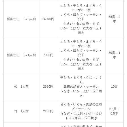
大とろ・中とろ・まぐろ・う
に・ずわい蟹
いくら・ほたて・サーモン・
58貫・2
新富士山 5～6人前
14800円
穴子
本
生えび・旬の白身・えび
いか・こはだ・鉄火巻・玉子
焼き
大とろ・中とろ・まぐろ・う
に・ずわい蟹
いくら・ほたて・サーモン・
30貫・1
新富士山 3～4人前
7900円
穴子
本
生えび・旬の白身・えび
いか・こはだ・鉄火巻・玉子
焼き
中とろ・まぐろ・うに・いく
ら
松 1人前
2580円
真鯛の昆布〆・サーモン
10貫
うなぎ・いか・えび・玉子焼
き
まぐろ・いくら・真鯛の昆布
〆・サーモン
9.5貫・
竹 1人前
2150円
うなぎ・つぶ貝・いか・えび
0.5本
トロスキ巻・玉子焼き
まぐろ・真鯛の昆布〆・サー