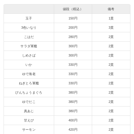
値段（税込）
備考
玉子
150円
1貫
3色いなり
200円
3貫
こはだ
280円
2貫
サラダ軍艦
300円
2貫
しめさば
300円
2貫
いか
330円
2貫
ゆで海老
330円
2貫
ねぎとろ軍艦
330円
2貫
びんちょうまぐろ
380円
2貫
ゆでだこ
380円
2貫
真あじ
380円
2貫
甘えび
400円
2貫
サーモン
420円
2貫