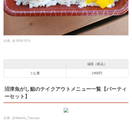
出典:
@39397070
値段（税込）
うな重
2900円
沼津魚がし鮨のテイクアウトメニュー一覧【パーティ
ーセット】
出典:
@Maeda_Tatsuya