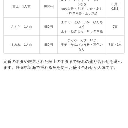
うなぎ
8.5貫・
富士 1人前
1680円
旬の白身・えび・いか・あじ
0.5本
トロスキ巻・玉子焼き
まぐろ・えび・いか・びんち
さくら 1人前
980円
ょう
7貫
玉子・ねぎとろ・サラダ軍艦
まぐろ・えび・いか
すみれ 1人前
880円
玉子・かんぴょう巻・三色い
7貫・1本
なり
定番のネタや厳選された極上のネタまで好みの盛り合わせを選べ
ます。静岡県近海で捕れる魚を使った盛り合わせが人気です。