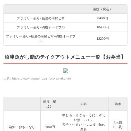
値段（税込）
ファミリー盛り+鮨屋の海鮮ピザ
8400円
ファミリー盛り+満腹オードブル
10400円
ファミリー盛り+鮨屋の海鮮ピザ+満腹オードブ
12200円
ル
沼津魚がし鮨のテイクアウトメニュー一覧【お弁当】
出典:
https://www.uogashizushi.co.jp/takuhai/
値段（税
内容
備考
込）
中とろ・まぐろ・うに・ずわ
い蟹・いくら
1人前
穴子・生えび・つぶ貝・旬の
箱鮨 おもてなし
2980円
11.5貫1
白身