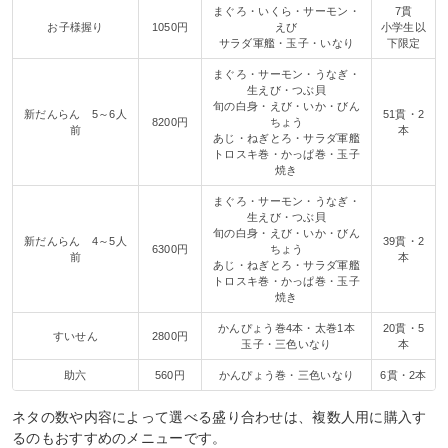
まぐろ・いくら・サーモン・
7貫
お子様握り
1050円
えび
小学生以
サラダ軍艦・玉子・いなり
下限定
まぐろ・サーモン・うなぎ・
生えび・つぶ貝
旬の白身・えび・いか・びん
新だんらん 5～6人
51貫・2
8200円
ちょう
前
本
あじ・ねぎとろ・サラダ軍艦
トロスキ巻・かっぱ巻・玉子
焼き
まぐろ・サーモン・うなぎ・
生えび・つぶ貝
旬の白身・えび・いか・びん
新だんらん 4～5人
39貫・2
6300円
ちょう
前
本
あじ・ねぎとろ・サラダ軍艦
トロスキ巻・かっぱ巻・玉子
焼き
かんぴょう巻4本・太巻1本
20貫・5
すいせん
2800円
玉子・三色いなり
本
助六
560円
かんぴょう巻・三色いなり
6貫・2本
ネタの数や内容によって選べる盛り合わせは、複数人用に購入す
るのもおすすめのメニューです。