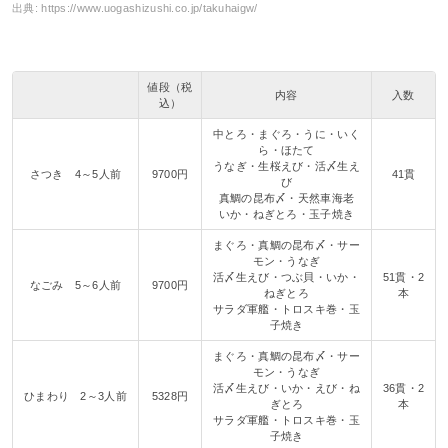
出典:
https://www.uogashizushi.co.jp/takuhaigw/
値段（税
内容
入数
込）
中とろ・まぐろ・うに・いく
ら・ほたて
うなぎ・生桜えび・活〆生え
さつき 4～5人前
9700円
41貫
び
真鯛の昆布〆・天然車海老
いか・ねぎとろ・玉子焼き
まぐろ・真鯛の昆布〆・サー
モン・うなぎ
活〆生えび・つぶ貝・いか・
51貫・2
なごみ 5～6人前
9700円
ねぎとろ
本
サラダ軍艦・トロスキ巻・玉
子焼き
まぐろ・真鯛の昆布〆・サー
モン・うなぎ
活〆生えび・いか・えび・ね
36貫・2
ひまわり 2～3人前
5328円
ぎとろ
本
サラダ軍艦・トロスキ巻・玉
子焼き