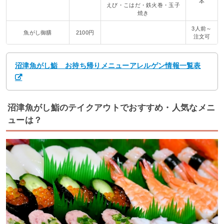
本
えび・こはだ・鉄火巻・玉子
焼き
3人前～
魚がし御膳
2100円
注文可
沼津魚がし鮨 お持ち帰りメニューアレルゲン情報一覧表
沼津魚がし鮨のテイクアウトでおすすめ・人気なメニ
ューは？