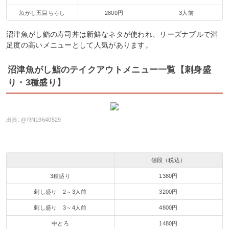
魚がし五目ちらし
2800円
3人前
沼津魚がし鮨の寿司丼は新鮮なネタが使われ、リーズナブルで満
足度の高いメニューとして人気があります。
沼津魚がし鮨のテイクアウトメニュー一覧【刺身盛
り・3種盛り】
出典:
@RN19640529
値段（税込）
3種盛り
1380円
刺し盛り 2～3人前
3200円
刺し盛り 3～4人前
4800円
中とろ
1480円