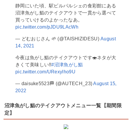
静岡にいた頃、駅ビルパルシェの食彩館にある
沼津魚がし鮨のテイクアウトで一貫から選べて
買っていけるのよかったなあ。
pic.twitter.com/pJDU9LAcWh
— どむおじさん 🌱 (@TAISHIZIDESU)
August
14, 2021
今夜は魚がし鮨のテイクアウトです🍣ネタが大
きくて美味しい‼️
#沼津魚がし鮨
pic.twitter.com/URexylho9U
— daisuke5523🏁 (@AUTECH_23)
August 15,
2022
沼津魚がし鮨のテイクアウトメニュー一覧【期間限
定】