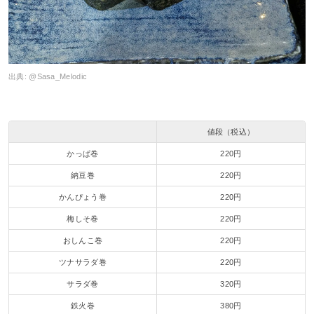
出典:
@Sasa_Melodic
値段（税込）
かっぱ巻
220円
納豆巻
220円
かんぴょう巻
220円
梅しそ巻
220円
おしんこ巻
220円
ツナサラダ巻
220円
サラダ巻
320円
鉄火巻
380円