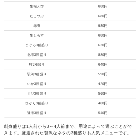
生桜えび
680円
たこつぶ
680円
赤身
980円
生しらす
680円
まぐろ3種盛り
630円
北海3種盛り
880円
貝3種盛り
640円
駿河3種盛り
590円
いか3種盛り
420円
えび3種盛り
560円
ひかり3種盛り
400円
近海3種盛り
540円
刺身盛りは1人前から3～4人前まで、用途によって選ぶことがで
きます。厳選された贅沢なネタの3種盛りも人気メニューです。