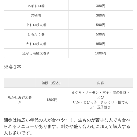
ネギトロ巻
380円
光物巻
380円
中トロ鉄火巻
590円
とろたく巻
590円
大トロ鉄火巻
950円
魚がし海鮮太巻き
1800円
※各1本
値段（税込）
内容
まぐろ・サーモン・穴子・旬の白身・
魚がし海鮮太巻
えび
1800円
き
いか・とびっ子・きゅうり・桜でん
ぶ・玉子焼き
細巻は幅広い年代の人が食べやすく、生ものが苦手な人でも食べ
られるメニューがあります。刺身や盛り合わせに加えて購入する
人も多いです。