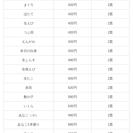
まぐろ
420円
2貫
ほたて
420円
2貫
生えび
420円
2貫
つぶ貝
420円
2貫
えんがわ
420円
2貫
本日の白身
420円
2貫
生しらす
490円
2貫
生桜えび
490円
2貫
生たこ
500円
2貫
赤貝
520円
2貫
数の子
590円
2貫
いくら
630円
2貫
あなご（小）
490円
2貫
あなご1本握り
680円
1貫