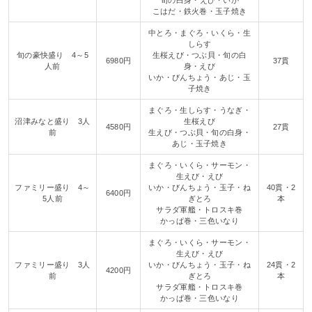
こはだ・鉄火巻・玉子焼き
中とろ・まぐろ・いくら・生
しらす
旬の豪快盛り 4～5
生桜えび・つぶ貝・旬の白
6980円
37貫
人前
身・えび
いか・びんちょう・あじ・玉
子焼き
まぐろ・生しらす・うなぎ・
沼津みなと盛り 3人
生桜えび
4580円
27貫
前
生えび・つぶ貝・旬の白身・
あじ・玉子焼き
まぐろ・いくら・サーモン・
生えび・えび
ファミリー盛り 4～
いか・びんちょう・玉子・ね
40貫・2
6400円
5人前
ぎとろ
本
サラダ軍艦・トロスキ巻
かっぱ巻・三色いなり
まぐろ・いくら・サーモン・
生えび・えび
ファミリー盛り 3人
いか・びんちょう・玉子・ね
24貫・2
4200円
前
ぎとろ
本
サラダ軍艦・トロスキ巻
かっぱ巻・三色いなり