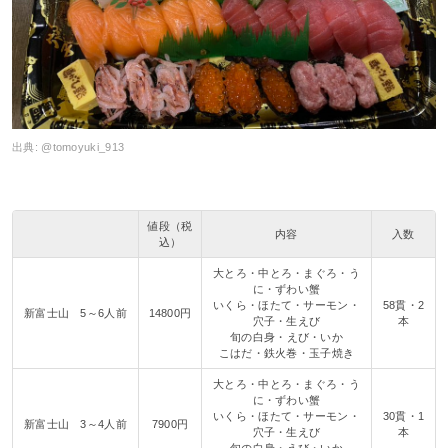
出典:
@tomoyuki_913
値段（税
内容
入数
込）
大とろ・中とろ・まぐろ・う
に・ずわい蟹
いくら・ほたて・サーモン・
58貫・2
新富士山 5～6人前
14800円
穴子・生えび
本
旬の白身・えび・いか
こはだ・鉄火巻・玉子焼き
大とろ・中とろ・まぐろ・う
に・ずわい蟹
いくら・ほたて・サーモン・
30貫・1
新富士山 3～4人前
7900円
穴子・生えび
本
旬の白身・えび・いか