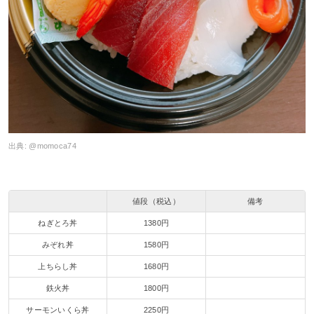
出典:
@momoca74
値段（税込）
備考
ねぎとろ丼
1380円
みぞれ丼
1580円
上ちらし丼
1680円
鉄火丼
1800円
サーモンいくら丼
2250円