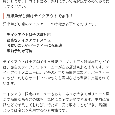
紹介します。口コミも含め、評判についても解説するので参考に
してください。
沼津魚がし鮨はテイクアウトできる！
沼津魚がし鮨のテイクアウトの特徴は以下のとおりです。
・テイクアウトは全店舗対応
・豊富なテイクアウトメニュー
・お祝いごとやパーティーにも最適
・事前予約が可能
テイクアウトは全店舗で注文可能で、プレミアム静岡本店などで
は、独自のテイクアウトメニューがある店舗もあるようです。テ
イクアウトメニューは、定番の寿司や海鮮丼に加え、パーティー
にもぴったりなオードブルやちらし寿司なども豊富に用意されて
います。
テイクアウト限定のメニューもあり、ネタが大きくボリューム満
点で新鮮な魚介類の味を、気軽に自宅で堪能できます。事前に電
話などで予約しておけば、待たずに受け取ることができ、店舗に
よっては宅配を利用するのも可能です。