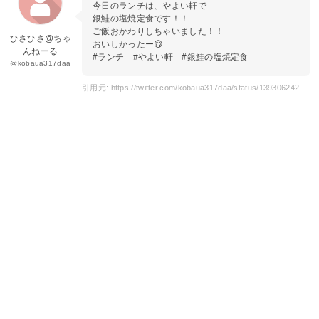
今日のランチは、やよい軒で
銀鮭の塩焼定食です！！
ご飯おかわりしちゃいました！！
ひさひさ@ちゃ
おいしかったー😋
んねーる
#ランチ #やよい軒 #銀鮭の塩焼定食
@kobaua317daa
引用元: https://twitter.com/kobaua317daa/status/1393062426728296451