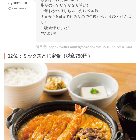
ayanoseal
脂がのっていてかなり旨い❗️
@ayanoseal
ご飯おかわりしちゃったレベル😋
明日から5日まで休みなので午後からもうひとがんば
り‼️
ご馳走様でした‼️
#やよい軒
引用元: https://twitter.com/ayanoseal/status/1520972091603841024
12位：ミックスとじ定食（税込790円）