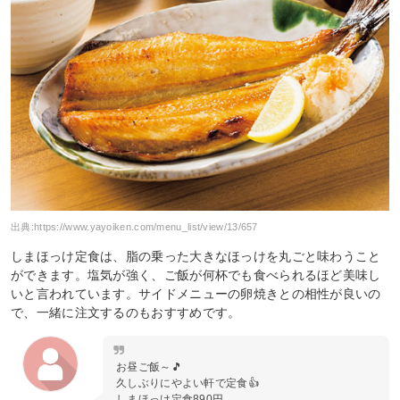
出典:
https://www.yayoiken.com/menu_list/view/13/657
しまほっけ定食は、脂の乗った大きなほっけを丸ごと味わうこと
ができます。塩気が強く、ご飯が何杯でも食べられるほど美味し
いと言われています。サイドメニューの卵焼きとの相性が良いの
で、一緒に注文するのもおすすめです。
お昼ご飯～🎵
久しぶりにやよい軒で定食👍
しまほっけ定食890円