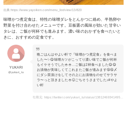
出典:
https://www.yayoiken.com/menu_list/view/13/820
味噌かつ煮定食は、特性の味噌ダレをとんかつに絡め、半熟卵や
野菜を付け合わせたメニューです。豆板醤の風味が効いた甘辛い
タレは、ご飯が何杯でも進みます。濃い味のおかずを食べたいと
きに、おすすめの定食です。
晩ごはんはやよい軒で『味噌かつ煮定食』を食べま
した〜✨😋味噌カツがこってり濃い味でご飯が何杯
もイケそうでした🍚🍚…ご飯は2杯食べました😋😋
YUKARI
お漬物が美味しくてこれまたご飯が進みます🤤🤤〆
@yukari_tu
にダシ茶漬けをしてその上にお漬物をのせてサラサ
ラ〜っと頂きました🍚😋ごちそうさまでした♪#やよ
い軒
引用元: https://twitter.com/yukari_tu/status/1381246934149554178