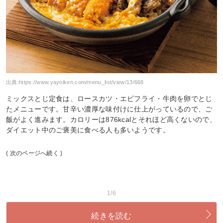
出典:
https://www.yayoiken.com/menu_list/view/13/668
ミックスとじ定食は、ロースカツ・エビフライ・牛肉を卵でとじ
たメニューです。甘辛い濃厚な味付けに仕上がっているので、ご
飯がよく進みます。カロリーは876kcalとそれほど高くないので、
ダイエット中のご褒美に食べる人も多いようです。
( 次のページへ続く )
1/6
続きを読む