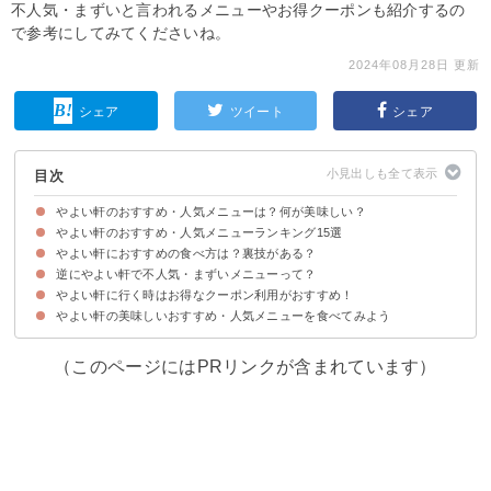
不人気・まずいと言われるメニューやお得クーポンも紹介するの
で参考にしてみてくださいね。
2024年08月28日 更新
シェア
ツイート
シェア
目次
やよい軒のおすすめ・人気メニューは？何が美味しい？
やよい軒のおすすめ・人気メニューランキング15選
やよい軒におすすめの食べ方は？裏技がある？
15位：銀鮭の塩焼定食（税込790円）
14位：味噌かつ煮定食（税込780円）
13位：しまほっけ定食（税込890円）
12位：ミックスとじ定食（税込790円）
11位：やよい御膳（税込890円）
10位：4種のチーズハンバーグ定食（税込900円）
9位：なす味噌と焼魚の定食（税込930円）
8位：ビーフカットステーキ定食【和風ソース】（税込1,090円）
7位：肉野菜炒め定食（税込730円）
6位：サバの塩焼定食（税込670円）
5位：から揚げ定食（税込690円）
4位：チキン南蛮とエビフライの定食（税込980円）
3位：しょうが焼定食（税込640円）
2位：和風おろしハンバーグ定食（税込800円）
1位：チキン南蛮としょうが焼の人気コンビ定食（税込1,000円）
逆にやよい軒で不人気・まずいメニューって？
①もち麦に変更する
②無料のご飯おかわりや漬物を利用する
③味噌汁を貝汁に変更する
④マヨネーズ・ケチャップは無料で追加できる
⑤お茶漬けを作る
やよい軒に行く時はお得なクーポン利用がおすすめ！
①納豆朝食（税込350円）
②みそ汁（税込100円）
③かつ丼（税込690円）
やよい軒の美味しいおすすめ・人気メニューを食べてみよう
（このページにはPRリンクが含まれています）