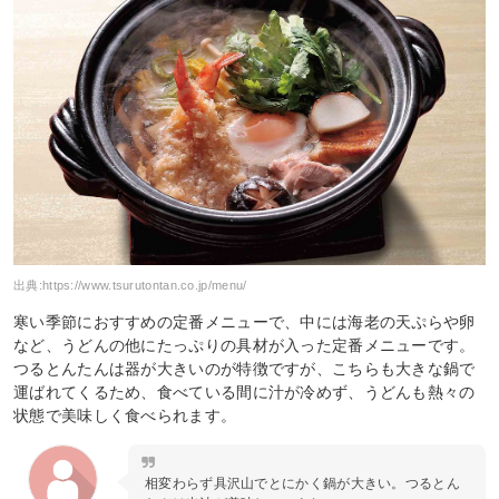
出典:
https://www.tsurutontan.co.jp/menu/
寒い季節におすすめの定番メニューで、中には海老の天ぷらや卵
など、うどんの他にたっぷりの具材が入った定番メニューです。
つるとんたんは器が大きいのが特徴ですが、こちらも大きな鍋で
運ばれてくるため、食べている間に汁が冷めず、うどんも熱々の
状態で美味しく食べられます。
相変わらず具沢山でとにかく鍋が大きい。つるとん