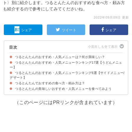
ト〉別に紹介します。つるとんたんのおすすめな食べ方・頼み方
も紹介するので参考にしてみてくださいね。
2022年09月09日 更新
シェア
ツイート
シェア
目次
つるとんたんのおすすめ・人気メニューは？何が美味しい？
つるとんたんのおすすめ・人気メニューランキング17選【うどんメニュ
つるとんたんが人気の理由
ー】
つるとんたんのおすすめ・人気メニューランキング6選【サイドメニュー/
17位：エビフライカレーのおうどん（税込1,380円）
16位：しらすおろしすだちのおうどん（税込1,020円）
15位：鍋焼きのおうどん（税込1,650円）
14位：ちゃんぽんのおうどん（税込1,480円）
13位：牛しゃぶ黒胡椒おろしのおうどん（税込1,280円）
12位：天扶良のおうどん（税込1,680円）
11位：釜玉のおうどん（税込880円）
10位：カツカレーのおうどん（税込1,380円）
9位：明太餡かけ玉子とじのおうどん（税込1,380円）
8位：牛もつスープカレーのおうどん（税込1,380円）
7位：ベーコンカルボナーラのおうどん（税込1,480円）
6位：カレーのおうどん（税込1,100円）
5位：酸辣湯のおうどん（税込1,380円）
4位：肉のおうどん（税込1,100円）
3位：天山かけのおうどん（税込1,480円）
2位：明太子クリームのおうどん（税込1,380円）
1位：大判きつねのおうどん（税込880円）
デザート】
つるとんたんでおすすめの食べ方・頼み方は？
6位：若鶏の竜田揚げ（税込580円）
5位：出汁巻き卵（税込530円）
4位：ロール寿司 盛り合わせ（税込1,160円）
3位：クレームブリュレ（税込450円）
2位：わらび餅（税込500円）
1位：天扶良盛り合わせ（税込680円）
つるとんたんの美味しいおすすめ・人気メニューを食べてみよう
①いっぱい食べたい時は大盛りもOK
②麺の太さも好みに合わせて調整しよう
（このページにはPRリンクが含まれています）