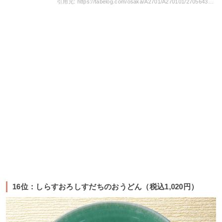
引用元: https://tabelog.com/osaka/A2701/A270101/27056431/dtlrvwlst/B357771921/
16位：しらすおろしすだちのおうどん（税込1,020円）