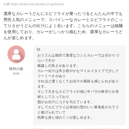
出典:
https://www.tsurutontan.co.jp/menu/
濃厚なカレーうどんにエビフライが乗ったつるとんたんの中でも
男性人気のメニューで、スパイシーなカレーとエビフライのこっ
てりさがうどんの出汁によく合います。こちらのメニューは細麺
を使用しており、カレーがしっかり絡むため、濃厚なカレーうど
んが楽しめます。
おうどんは細目で適度なコシとカレーでは分かりづ
らいですが
喉越しの良さがあります。
咲州の政
カレー出汁は辛さ穏やかなマイルドタイプで少しク
50代
リーミーさがあり
それほど濃くなくてお出汁の風味も感じられがあり
ます。
そして大きなエビフライの他に牛バラの角切りが具
材として入っており
脂がお出汁にコクを与えています。
そしてエビフライは有頭の型のいい車海老がカラリ
と揚げられていて
肉厚な身と頭のミソが楽しめます。