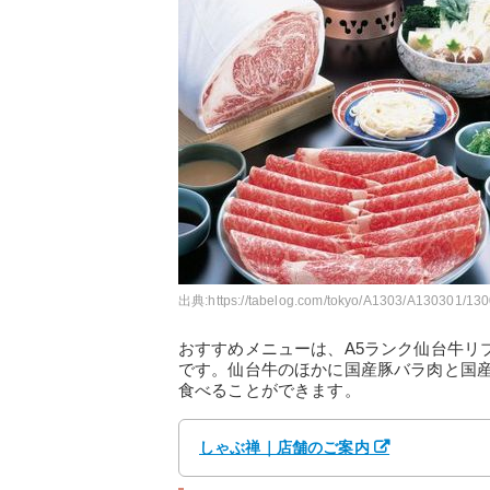
出典:
https://tabelog.com/tokyo/A1303/A130301/13
おすすめメニューは、A5ランク仙台牛リブ
です。仙台牛のほかに国産豚バラ肉と国
食べることができます。
しゃぶ禅｜店舗のご案内