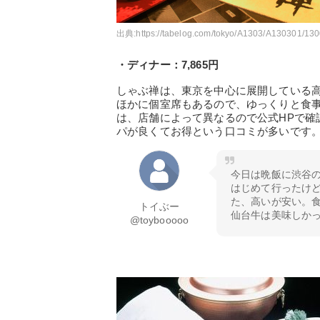
出典:
https://tabelog.com/tokyo/A1303/A130301/130
・ディナー：7,865円
しゃぶ禅は、東京を中心に展開している
ほかに個室席もあるので、ゆっくりと食
は、店舗によって異なるので公式HPで確
パが良くてお得という口コミが多いです
今日は晩飯に渋谷
はじめて行ったけど
た、高いが安い。
トイぶー
仙台牛は美味しか
@toybooooo