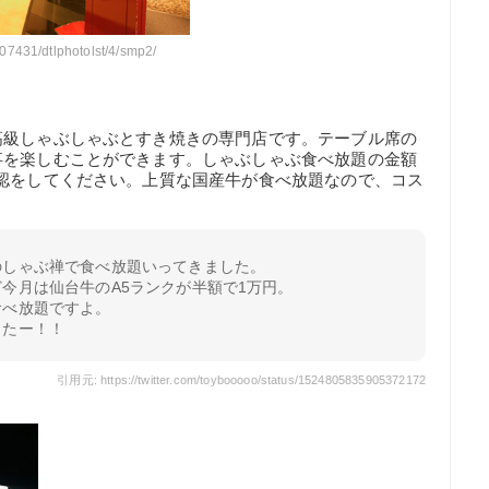
07431/dtlphotolst/4/smp2/
高級しゃぶしゃぶとすき焼きの専門店です。テーブル席の
事を楽しむことができます。しゃぶしゃぶ食べ放題の金額
認をしてください。上質な国産牛が食べ放題なので、コス
。
のしゃぶ禅で食べ放題いってきました。
今月は仙台牛のA5ランクが半額で1万円。
食べ放題ですよ。
ったー！！
引用元: https://twitter.com/toybooooo/status/1524805835905372172