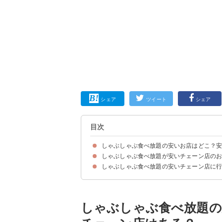
シェア
ツイート
シェア
目次
しゃぶしゃぶ食べ放題の安いお店はどこ？
しゃぶしゃぶ食べ放題が安いチェーン店のおす
しゃぶしゃぶ食べ放題の安いチェーン店に
15位：日本料理しゃぶ禅（7,865円）
14位：かごの屋（3,740円）
13位：鍋ぞう（3,300円）
12位：きんのぶた（3,278円）
11位：しゃぶしゃぶ温野菜（3,058円）
10位：寿司・しゃぶしゃぶゆず庵（2,948円）
9位：しゃぶしゃぶ但馬屋（2,838円）
8位：どん亭（2,409円）
7位：和食さと（2,189円）
6位：牛庵（2,178円）
5位：しゃぶしゃぶ美山（2,178円）
4位：しゃぶ菜（2,088円）
3位：夢庵（2,068円）
2位：バーミヤン（1,869円）
1位：しゃぶ葉（1,869円）
しゃぶしゃぶ食べ放題の