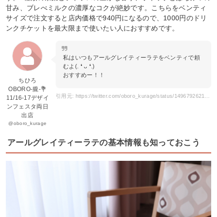
甘み、ブレべミルクの濃厚なコクが絶妙です。こちらをベンティ
サイズで注文すると店内価格で940円になるので、1000円のドリ
ンクチケットを最大限まで使いたい人におすすめです。
私はいつもアールグレイティーラテをベンティで頼
むよ(. ❛ ᴗ ❛.)
おすすめー！！
ちひろ
OBORO-朧-💐
引用元: https://twitter.com/oboro_kurage/status/1496792621133414407
11/16-17デザイ
ンフェスタ両日
出店
@oboro_kurage
アールグレイティーラテの基本情報も知っておこう