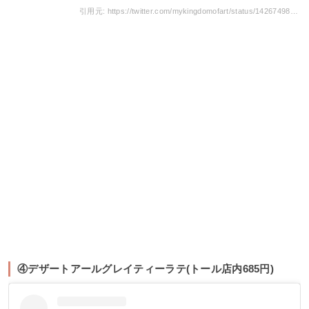
引用元: https://twitter.com/mykingdomofart/status/1426749850058592259
④デザートアールグレイティーラテ(トール店内685円)