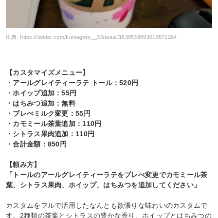
出典:
https://twitter.com/kumagoro__3/status/1630538893010571264
【カスタマイズメニュー】
・アールグレイティーラテ トール：520円
・ホイップ追加：55円
・はちみつ追加：無料
・ブレべミルク変更：55円
・カモミール茶葉追加：110円
・シトラス果肉追加：110円
・合計金額：850円
【頼み方】
「トールのアールグレイティーラテをブレべ変更でカモミール茶
葉、シトラス果肉、ホイップ、はちみつを追加してください」
カスタムをフルで活用したなんとも欲張りな味わいのカスタムで
す。2種類の茶葉とシトラスの豊かな香り、ホイップとはちみつの