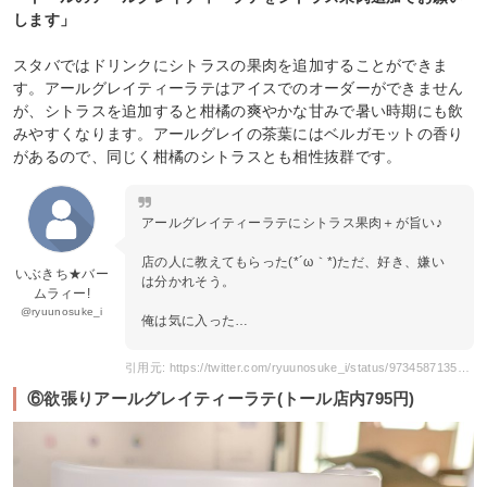
します」
スタバではドリンクにシトラスの果肉を追加することができま
す。アールグレイティーラテはアイスでのオーダーができません
が、シトラスを追加すると柑橘の爽やかな甘みで暑い時期にも飲
みやすくなります。アールグレイの茶葉にはベルガモットの香り
があるので、同じく柑橘のシトラスとも相性抜群です。
アールグレイティーラテにシトラス果肉＋が旨い♪
店の人に教えてもらった(*´ω｀*)ただ、好き、嫌い
いぶきち★バー
は分かれそう。
ムラィー!
@ryuunosuke_i
俺は気に入った…
引用元: https://twitter.com/ryuunosuke_i/status/973458713502564352
⑥欲張りアールグレイティーラテ(トール店内795円)