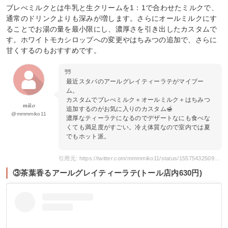
ブレべミルクとは牛乳と生クリームを1：1で合わせたミルクで、
通常のドリンクよりも深みが増します。さらにオールミルクにす
ることでお湯の量を最小限にし、濃厚さを引き出したカスタムで
す。ホワイトモカシロップへの変更やはちみつの追加で、さらに
甘くするのもおすすめです。
最近スタバのアールグレイティーラテがマイブー
ム。
カスタムでブレべミルク＋オールミルク＋はちみつ
𝑚𝑖𝑘𝑜
追加するのがお気に入りのカスタム🍯
@mmmmiko11
濃厚なティーラテになるのでデザートなにも食べな
くても満足度がすごい。冷え体質なので室内では夏
でもホット派。
引用元: https://twitter.com/mmmmiko11/status/1557543250994798592
③茶葉香るアールグレイティーラテ(トール店内630円)