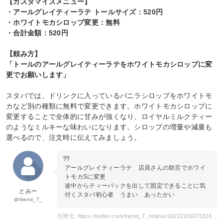
【カスタマイズメニュー】
・アールグレイティーラテ トールサイズ：520円
・ホワイトモカシロップ変更：無料
・合計金額：520円
【頼み方】
「トールのアールグレイティーラテをホワイトモカシロップに変
更でお願いします」
スタバでは、ドリンクに入っているバニラシロップをホワイトモ
カなど別の種類に無料で変更できます。ホワイトモカシロップに
変更することで全体的に甘みが強くなり、ロイヤルミルクティー
のようなミルキーな味わいになります。シロップの増量や減量も
選べるので、注文時に伝えてみましょう。
アールグレイティーラテ 店員さんの助言でホワイ
トモカSに変更
途中からティーパックを出して固定できることに気
とみー
付くスタバ初心者 うまい あったかい
@friend_T_
引用元: https://twitter.com/friend_T_/status/1622210927532871681