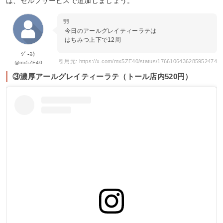
は、セルフサービスで追加しましょう。
今日のアールグレイティーラテは
はちみつ上下で12周
ｼﾞ-ｽｹ
引用元: https://x.com/mx5ZE40/status/1766106436285952474
@mx5ZE40
③濃厚アールグレイティーラテ（トール店内520円）