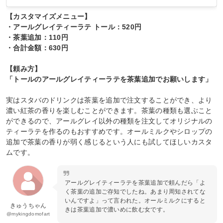
【カスタマイズメニュー】
・アールグレイティーラテ トール：520円
・茶葉追加：110円
・合計金額：630円
【頼み方】
「トールのアールグレイティーラテを茶葉追加でお願いします」
実はスタバのドリンクは茶葉を追加で注文することができ、より
濃い紅茶の香りを楽しむことができます。茶葉の種類も選ぶこと
ができるので、アールグレイ以外の種類を注文してオリジナルの
ティーラテを作るのもおすすめです。オールミルクやシロップの
追加で茶葉の香りが弱く感じるという人にも試してほしいカスタ
ムです。
アールグレイティーラテを茶葉追加で頼んだら「よ
く茶葉の追加ご存知でしたね。あまり周知されてな
いんですよ」って言われた。オールミルクにすると
きゅうちゃん
きは茶葉追加で濃いめに飲む女です。
@mykingdomofart