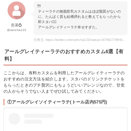
ティーラテの無脂肪乳カスタムはほぼ脂質がないの
に、たんぱく質も結構摂れると教えてもらったから
即スタバ🏃‍♂️
煎茶💍
アールグレイティーラテ幸せすぎた。
@sencha123
引用元: https://twitter.com/sencha123/status/1479017789910548482
アールグレイティーラテのおすすめカスタム6選【有
料】
ここからは、有料カスタムを利用したアールグレイティーラテの
おすすめの注文方法を紹介します。スタバのドリンクチケットを
もらったときのプチ贅沢にもちょうどいいアレンジなので、甘党
の人からそうでない人までぜひ試してみてください。
①アールグレイソイティーラテ(トール店内575円)