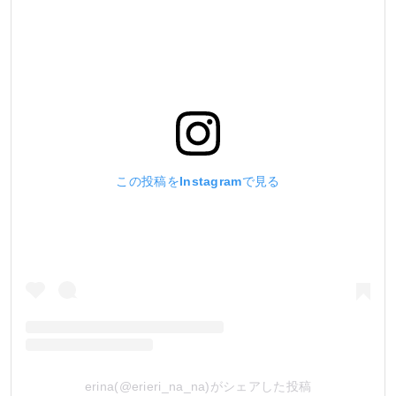
この投稿をInstagramで見る
erina(@erieri_na_na)がシェアした投稿