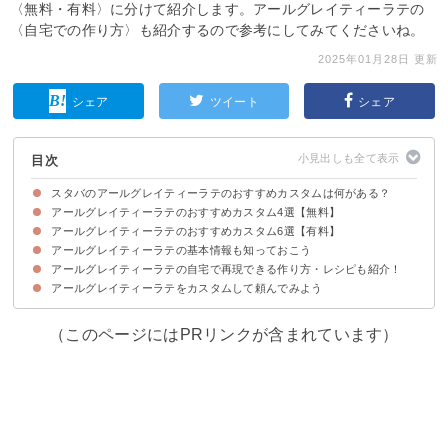
〈無料・有料〉に分けて紹介します。アールグレイティーラテの
〈自宅での作り方〉も紹介するので参考にしてみてくださいね。
2025年01月28日 更新
シェア
ツイート
シェア
目次
スタバのアールグレイティーラテのおすすめカスタムは何がある？
アールグレイティーラテのおすすめカスタム4選【無料】
アールグレイティーラテのおすすめカスタム6選【有料】
①ロイヤルミルクティー風アールグレイティーラテ（トール店内520円）
②ハニーアールグレイティーラテ(トール店内520円)
③濃厚アールグレイティーラテ（トール店内520円）
④ダイエット向けアールグレイティーラテ(トール店内520円)
アールグレイティーラテの基本情報も知っておこう
①アールグレイソイティーラテ(トール店内575円)
②超濃厚アールグレイティーラテ(トール店内575円)
③茶葉香るアールグレイティーラテ(トール店内630円)
④デザートアールグレイティーラテ(トール店内685円)
⑤シトラスアールグレイティーラテ(トール店内630円)
⑥欲張りアールグレイティーラテ(トール店内795円)
アールグレイティーラテの自宅で再現できる作り方・レシピも紹介！
アールグレイティーラテの販売期間はいつまで？
アールグレイティーラテの味・ドリンク構成
アールグレイティーラテの値段・サイズ
アールグレイティーラテのカロリー・糖質
アールグレイティーラテにカフェインは含まれる
アールグレイティーラテをカスタムして頼んでみよう
材料
作り方・手順
（このページにはPRリンクが含まれています）