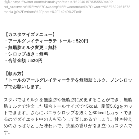
出典:
https://twitter.com/minimalayan/status/1622461578355560449?
ref_src=twsrc%5Etfw%7Ctwcamp%5Etweetembed%7Ctwterm%5E16224615783555
media.jp%2Fwriters%2Fposts%2F14240%2Fedit
【カスタマイズメニュー】
・アールグレイティーラテ トール：520円
・無脂肪ミルク変更：無料
・シロップ抜き：無料
・合計金額：520円
【頼み方】
「トールのアールグレイティーラテを無脂肪ミルク、ノンシロッ
プでお願いします」
スタバではミルクを無脂肪や低脂肪に変更することができ、無脂
肪ミルクで注文した場合トールサイズで45kcal、脂質5.8gをカッ
トできます。さらにバニラシロップを抜くと60kcalもカットでき
るのでダイエット中の人も安心して楽しめるでしょう。甘さ控え
めのさっぱりとした味わいで、茶葉の香りが引き立つカスタムで
す。