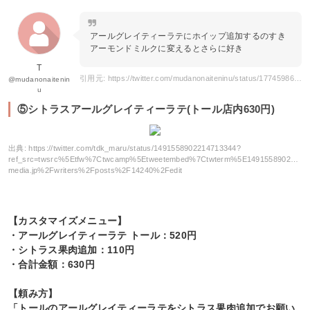
アールグレイティーラテにホイップ追加するのすき
アーモンドミルクに変えるとさらに好き
T
引用元: https://twitter.com/mudanonaiteninu/status/1774598649416499619?ref_src=twsrc%5Etfw%7Ctwcamp%5Etweetembed%7Ctwterm%5E1774598649416499619%7Ctwgr%5E8e74c28d8fe76b6573b2b510c6677be36e938eb6%7Ctwcon%5Es1_&ref_url=https%3A%2F%2Fchisou-media.jp%2Fwriters%2Fposts%2F14240%2Fedit
@mudanonaitenin
u
⑤シトラスアールグレイティーラテ(トール店内630円)
出典:
https://twitter.com/tdk_maru/status/1491558902214713344?
ref_src=twsrc%5Etfw%7Ctwcamp%5Etweetembed%7Ctwterm%5E14915589022147
media.jp%2Fwriters%2Fposts%2F14240%2Fedit
【カスタマイズメニュー】
・アールグレイティーラテ トール：520円
・シトラス果肉追加：110円
・合計金額：630円
【頼み方】
「トールのアールグレイティーラテをシトラス果肉追加でお願い