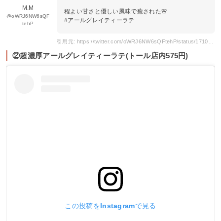
M.M
程よい甘さと優しい風味で癒された🌸
@oWRJ6NW6sQF
#アールグレイティーラテ
tehP
引用元: https://twitter.com/oWRJ6NW6sQFtehP/status/1710551053513761039
②超濃厚アールグレイティーラテ(トール店内575円)
この投稿をInstagramで見る