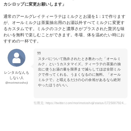
カシロップに変更お願いします」
通常のアールグレイティーラテはミルクとお湯を1：1で作ります
が、オールミルクは茶葉抽出用のお湯以外すべてミルクに変更す
るカスタムです。ミルクのコクと濃厚さがプラスされた贅沢な味
わいを無料で楽しむことができます。冬場、体を温めたい時にお
すすめの一杯です。
スタバについて熱弁されたとき教わった「オールミ
ルク」というカスタマイズ。ティーラテの茶葉の抽
出に使うお湯の量を限界まで減らしてほぼ全部ミル
レンタルなんも
クで作ってくれる。うまくなるのに無料。「オール
しない人
ミルクで」と唱えるだけの心の余裕があるなら絶対
@morimotoshoji
やったほうがいい。
引用元: https://twitter.com/morimotoshoji/status/1725007924354032025