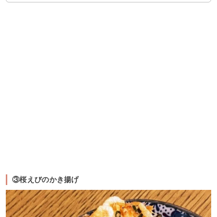
③桜えびのかき揚げ