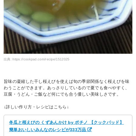
出典:
https://cookpad.com/recipe/1512025
旨味の凝縮した干し桜えびを使えば旬の季節関係なく桜えびを味
わうことができます。あっさりしているので夏でも食べやすく、
豆腐・うどん・ご飯など何にでも合う優しい美味しさです。
↓詳しい作り方・レシピはこちら↓
冬瓜と桜えびの くずあんかけ by ポチノ 【クックパッド】
簡単おいしいみんなのレシピが333万品