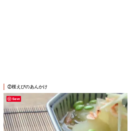
②桜えびのあんかけ
Save