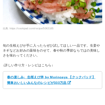
出典:
https://cookpad.com/recipe/5063165
旬の生桜えびが手に入ったらぜひ試してほしい一品です。生姜や
ネギなどお好みの薬味をのせて、春や秋の季節ならではの美味し
さを味わってください。
↓詳しい作り方・レシピはこちら↓
春の楽しみ♩生桜えび丼 by Morinoaya 【クックパッド】
簡単おいしいみんなのレシピが333万品