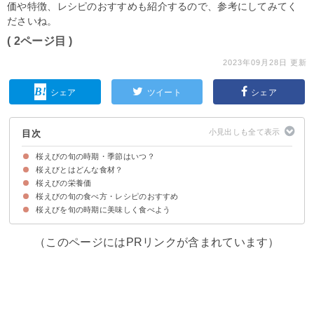
価や特徴、レシピのおすすめも紹介するので、参考にしてみてく
ださいね。
( 2ページ目 )
2023年09月28日 更新
シェア
ツイート
シェア
目次
桜えびの旬の時期・季節はいつ？
桜えびとはどんな食材？
桜えびの旬の時期・季節は春と秋の2回
桜えびの栄養価
桜えびは国内で駿河湾でしか水揚げされない
桜えびの生態・特徴
近年は桜えびが不漁で漁業中止になったことも…
桜えびの旬の食べ方・レシピのおすすめ
桜えびを旬の時期に美味しく食べよう
①桜えび丼
②桜えびのあんかけ
③桜えびのかき揚げ
（このページにはPRリンクが含まれています）