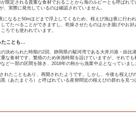
節が限定される貴重な食材でおることから海のルビーとも呼ばれて
すが、実際に発光しているのは確認されていません。
、夜になると50mほどまで浮上してくるため、桜えび漁は夜に行わ
としてたべることができますし、乾燥させたものはかき揚げやお好
ところでも使われています。
ったことも…
秋の決められた時期の2回、静岡県の駿河湾である大井川港・由比
貴重な食材です。繁殖のため休漁時期を設けていますが、それでも
など一部の区間を除き、2018年の秋から漁業中止となっていまし
確認されたこともあり、再開されたようです。しかし、今後も桜えび
頭黒（あたまぐろ）と呼ばれている産卵間近の桜えびの群れを見つ
。