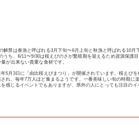
の解禁は春漁と呼ばれる3月下旬〜6月上旬と秋漁と呼ばれる10月下
うち、6/11〜9/30は桜えびのさが繁殖期を迎えるため資源保護
か量が出来ない貴重な食材です。
年5月3日に「由比桜えびまつり」が開催されています。桜えびを
売され、毎年7万人ほど集まるようです。一番美味しい旬の時期に
れを感じるイベントでもありますが、県外の人にとっても注目のイ