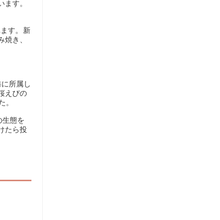
います。
れます。新
み焼き、
港に所属し
桜えびの
た。
の生態を
けたら投