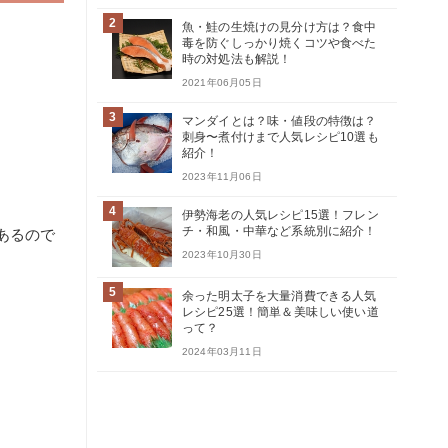
2
魚・鮭の生焼けの見分け方は？食中
毒を防ぐしっかり焼くコツや食べた
時の対処法も解説！
2021年06月05日
3
マンダイとは？味・値段の特徴は？
刺身〜煮付けまで人気レシピ10選も
紹介！
2023年11月06日
4
伊勢海老の人気レシピ15選！フレン
チ・和風・中華など系統別に紹介！
あるので
2023年10月30日
5
余った明太子を大量消費できる人気
レシピ25選！簡単＆美味しい使い道
って？
2024年03月11日