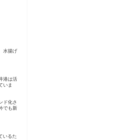
、水揚げ
井港は活
ていま
ンド化さ
外でも新
ているた