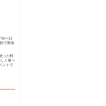
旬〜12
目的で禁漁
使った料
楽しく食べ
ベントで