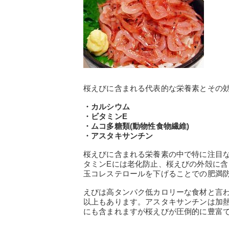
桜えびに含まれる代表的な栄養素とその
・カルシウム
・ビタミンE
・ムコ多糖類(動物性食物繊維)
・アスタキサンチン
桜えびに含まれる栄養素の中で特に注目
タミンEには老化防止、桜えびの外殻に
玉コレステロールを下げることでの肥満
えびは高タンパク低カロリーな食材と言
以上もあります。アスタキサンチンは加
にも含まれますが桜えびが圧倒的に豊富