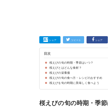
シェア
ツイート
シェア
目次
桜えびの旬の時期・季節はいつ？
桜えびとはどんな食材？
桜えびの旬の時期・季節は春と秋の2回
桜えびの栄養価
桜えびは国内で駿河湾でしか水揚げされない
桜えびの生態・特徴
近年は桜えびが不漁で漁業中止になったことも…
桜えびの旬の食べ方・レシピのおすすめ
桜えびを旬の時期に美味しく食べよう
①桜えび丼
②桜えびのあんかけ
③桜えびのかき揚げ
桜えびの旬の時期・季節