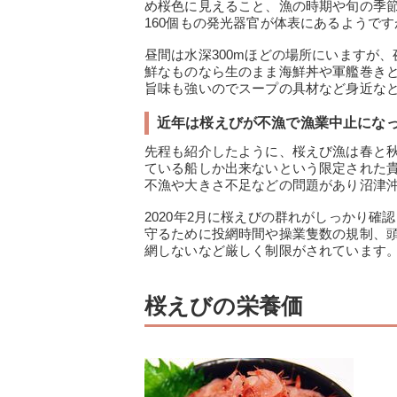
め桜色に見えること、漁の時期や旬の季
160個もの発光器官が体表にあるようで
昼間は水深300mほどの場所にいますが
鮮なものなら生のまま海鮮丼や軍艦巻き
旨味も強いのでスープの具材など身近な
近年は桜えびが不漁で漁業中止にな
先程も紹介したように、桜えび漁は春と
ている船しか出来ないという限定された
不漁や大きさ不足などの問題があり沼津沖
2020年2月に桜えびの群れがしっかり
守るために投網時間や操業隻数の規制、
網しないなど厳しく制限がされています
桜えびの栄養価