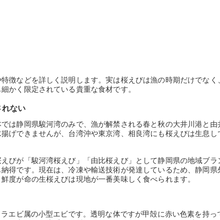
や特徴などを詳しく説明します。実は桜えびは漁の時期だけでなく
も細かく限定されている貴重な食材です。
されない
本では静岡県駿河湾のみで、漁が解禁される春と秋の大井川港と由
水揚げできませんが、台湾沖や東京湾、相良湾にも桜えびは生息し
桜えびが「駿河湾桜えび」「由比桜えび」として静岡県の地域ブラ
も納得です。現在は、冷凍や輸送技術が発達しているため、静岡県
、鮮度が命の生桜えびは現地が一番美味しく食べられます。
クラエビ属の小型エビです。透明な体ですが甲殻に赤い色素を持っ