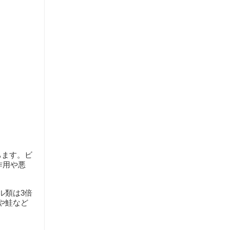
ちます。ビ
作用や悪
ル類は3倍
や鮭など