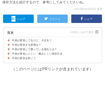
保存方法も紹介するので、参考にしてみてくださいね。
2023年09月02日 更新
シェア
ツイート
シェア
目次
牛肉が変色してるけど…大丈夫？
牛肉が変色する原因は？
牛肉を購入して時間が経っている場合の変色は要注意
牛肉が変色して腐っている場合とは？
①牛肉が緑色に変色している場合
②牛肉が茶・黒色に変色している場合
牛肉が変色しにくい・傷みにくい保存方法
腐った牛肉の見た目
腐った牛肉の臭い
腐った牛肉の感触
牛肉の変色を防ごう
①冷蔵保存する場合
②冷凍保存する場合
（このページにはPRリンクが含まれています）