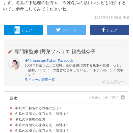
ます。冬瓜の下処理の仕方や、冷凍冬瓜の活用レシピも紹介する
ので、参考にしてみてくださいね。
2022年09月08日 更新
シェア
ツイート
シェア
専門家監修 |
野菜ソムリエ 福光佳奈子
HP
Instagram
Twitter
Facebook
2008年野菜ソムリエ取得。食や健康に関する執筆や監修、セミナ
ー講師、ECサイトの運営などをしている。ベトナムのドンア大学
にて「...
ライターの記事一覧
目次
冬瓜の日持ちする保存方法は？
冬瓜の常温での保存方法・期間は？
丸ごとの冬瓜を保存する場合は常温
カットした冬瓜は冷蔵庫で保存する
冬瓜の下処理の仕方
冬瓜を常温保存する方法
冬瓜の常温での賞味期限・保存期間
冬瓜の冷蔵での保存方法・期間は？
冬瓜の冷凍での保存方法・期間は？
カットした冬瓜を冷蔵保存する方法
冬瓜の冷蔵での賞味期限・保存期間