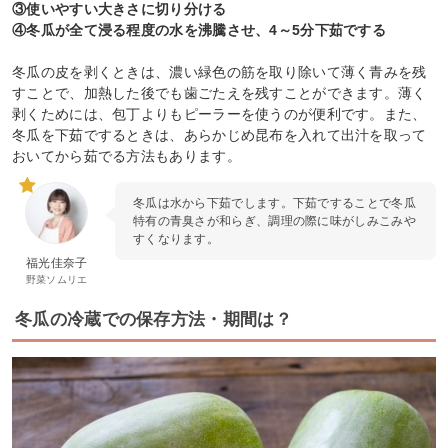
③使いやすい大きさに切り分ける
④冬瓜が全て浸る程度の水を沸騰させ、4～5分下茹でする
冬瓜の皮を剥くときは、濃い緑色の筋を取り除いて薄く青みを残
すことで、加熱した後でも歯ごたえを残すことができます。薄く
剥くためには、包丁よりもピーラーを使うのが便利です。また、
冬瓜を下茹でするときは、あらかじめ昆布を入れて出汁を取って
おいてから茹でる方法もあります。
冬瓜は水から下茹でします。下茹ですることで冬瓜
特有の青臭さが和らぎ、調理の際に味がしみこみや
すくなります。
福光佳奈子
野菜ソムリエ
冬瓜の冷蔵での保存方法・期間は？