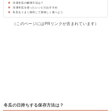
冷凍冬瓜の解凍方法は？
①カットした冬瓜を冷凍保存する方法
②カットした冬瓜を下ごしらえして冷凍保存する方法
③皮やワタを冷凍保存する方法
ポイント①小分けして冷凍保存する
ポイント②空気に触れないようにする
ポイント③急速冷凍する
冬瓜の冷凍での賞味期限・保存期間
冷凍冬瓜を使ったレシピのおすすめ
冷凍冬瓜は凍ったまま加熱調理して使う
冬瓜をうまく保存して美味しく食べよう
①冬瓜の冷たい煮物
②冬瓜と鶏肉の煮物
③冬瓜と豚バラの炒め物
（このページにはPRリンクが含まれています）
冬瓜の日持ちする保存方法は？