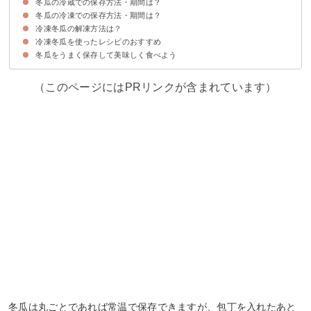
冬瓜の冷蔵での保存方法・期間は？
冬瓜の冷凍での保存方法・期間は？
カットした冬瓜を冷蔵保存する方法
冬瓜の冷蔵での賞味期限・保存期間
冷凍冬瓜の解凍方法は？
①カットした冬瓜を冷凍保存する方法
②カットした冬瓜を下ごしらえして冷凍保存する方法
③皮やワタを冷凍保存する方法
ポイント①小分けして冷凍保存する
ポイント②空気に触れないようにする
ポイント③急速冷凍する
冬瓜の冷凍での賞味期限・保存期間
冷凍冬瓜を使ったレシピのおすすめ
冷凍冬瓜は凍ったまま加熱調理して使う
冬瓜をうまく保存して美味しく食べよう
①冬瓜の冷たい煮物
②冬瓜と鶏肉の煮物
③冬瓜と豚バラの炒め物
（このページにはPRリンクが含まれています）
冬瓜は丸ごとであれば常温で保存できますが、包丁を入れたあと