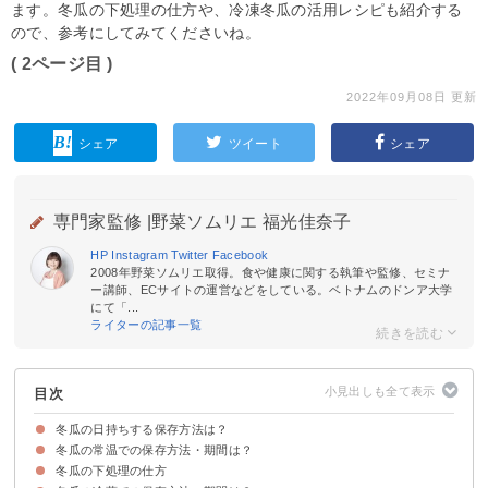
ます。冬瓜の下処理の仕方や、冷凍冬瓜の活用レシピも紹介する
ので、参考にしてみてくださいね。
( 2ページ目 )
2022年09月08日 更新
シェア
ツイート
シェア
専門家監修 |
野菜ソムリエ 福光佳奈子
HP
Instagram
Twitter
Facebook
2008年野菜ソムリエ取得。食や健康に関する執筆や監修、セミナ
ー講師、ECサイトの運営などをしている。ベトナムのドンア大学
にて「...
ライターの記事一覧
目次
冬瓜の日持ちする保存方法は？
冬瓜の常温での保存方法・期間は？
丸ごとの冬瓜を保存する場合は常温
カットした冬瓜は冷蔵庫で保存する
冬瓜の下処理の仕方
冬瓜を常温保存する方法
冬瓜の常温での賞味期限・保存期間