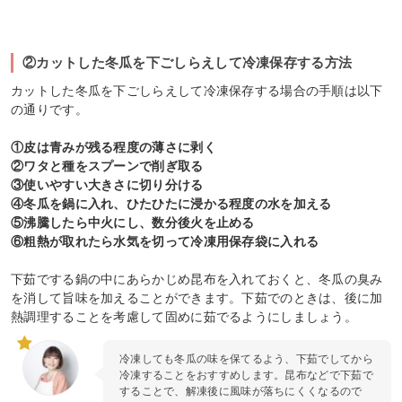
②カットした冬瓜を下ごしらえして冷凍保存する方法
カットした冬瓜を下ごしらえして冷凍保存する場合の手順は以下
の通りです。
①皮は青みが残る程度の薄さに剥く
②ワタと種をスプーンで削ぎ取る
③使いやすい大きさに切り分ける
④冬瓜を鍋に入れ、ひたひたに浸かる程度の水を加える
⑤沸騰したら中火にし、数分後火を止める
⑥粗熱が取れたら水気を切って冷凍用保存袋に入れる
下茹でする鍋の中にあらかじめ昆布を入れておくと、冬瓜の臭み
を消して旨味を加えることができます。下茹でのときは、後に加
熱調理することを考慮して固めに茹でるようにしましょう。
冷凍しても冬瓜の味を保てるよう、下茹でしてから
冷凍することをおすすめします。昆布などで下茹で
することで、解凍後に風味が落ちにくくなるので