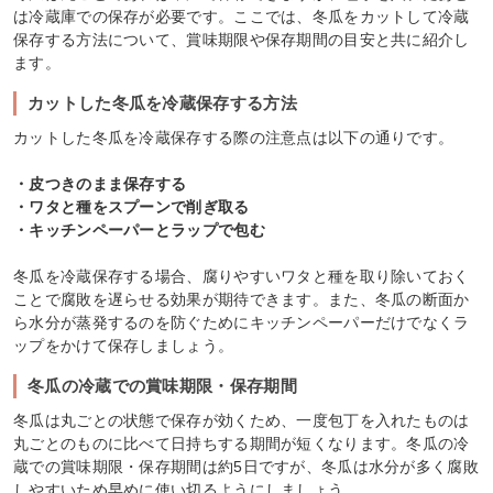
は冷蔵庫での保存が必要です。ここでは、冬瓜をカットして冷蔵
保存する方法について、賞味期限や保存期間の目安と共に紹介し
ます。
カットした冬瓜を冷蔵保存する方法
カットした冬瓜を冷蔵保存する際の注意点は以下の通りです。
・皮つきのまま保存する
・ワタと種をスプーンで削ぎ取る
・キッチンペーパーとラップで包む
冬瓜を冷蔵保存する場合、腐りやすいワタと種を取り除いておく
ことで腐敗を遅らせる効果が期待できます。また、冬瓜の断面か
ら水分が蒸発するのを防ぐためにキッチンペーパーだけでなくラ
ップをかけて保存しましょう。
冬瓜の冷蔵での賞味期限・保存期間
冬瓜は丸ごとの状態で保存が効くため、一度包丁を入れたものは
丸ごとのものに比べて日持ちする期間が短くなります。冬瓜の冷
蔵での賞味期限・保存期間は約5日ですが、冬瓜は水分が多く腐敗
しやすいため早めに使い切るようにしましょう。