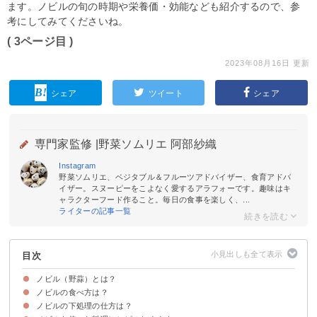
ます。ノビルの旬の時期や栄養価・効能なども紹介するので、参
考にしてみてくださいね。
( 3ページ目 )
2023年08月16日 更新
シェア
ツイート
シェア
専門家監修 |
野菜ソムリエ 阿部紗織
Instagram
野菜ソムリエ、ベジタブル＆フルーツアドバイザー、食育アドバ
イザー。スヌーピーをこよなく愛するアラフォーです。趣味はキ
ャラクターフード作ること。毎日の食事を楽しく、...
ライターの記事一覧
目次
ノビル（野蒜）とは？
ノビルの食べ方は？
ノビルの旬の時期
ノビルの味わい・食感の特徴
ノビルの栄養価・効能
ノビルの下処理の仕方は？
①生のまま食べる
②天ぷらにして食べる
③炒め物にして食べる
④漬けにして食べる