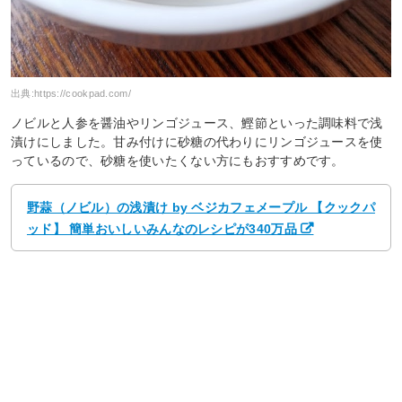
出典:
https://cookpad.com/
ノビルと人参を醤油やリンゴジュース、鰹節といった調味料で浅
漬けにしました。甘み付けに砂糖の代わりにリンゴジュースを使
っているので、砂糖を使いたくない方にもおすすめです。
野蒜（ノビル）の浅漬け by ベジカフェメープル 【クックパ
ッド】 簡単おいしいみんなのレシピが340万品