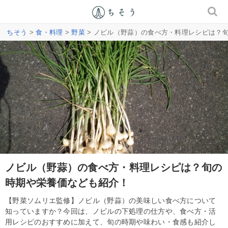
ちそう
>
食・料理
>
野菜
> ノビル（野蒜）の食べ方・料理レシピは？
ノビル（野蒜）の食べ方・料理レシピは？旬の
時期や栄養価なども紹介！
【野菜ソムリエ監修】ノビル（野蒜）の美味しい食べ方について
知っていますか？今回は、ノビルの下処理の仕方や、食べ方・活
用レシピのおすすめに加えて、旬の時期や味わい・食感も紹介し