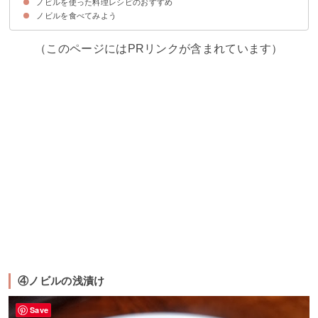
ノビルを使った料理レシピのおすすめ
ノビルを食べてみよう
①ノビル味噌
②ノビルの肉巻き
③ノビルと卵とベーコンの炒め物
④ノビルの浅漬け
⑤ノビルのバインセオ
（このページにはPRリンクが含まれています）
④ノビルの浅漬け
Save