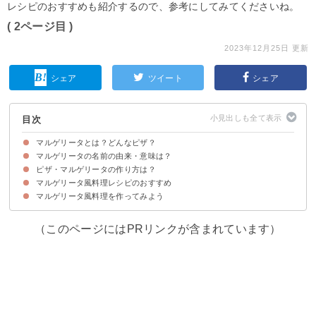
レシピのおすすめも紹介するので、参考にしてみてくださいね。
( 2ページ目 )
2023年12月25日 更新
シェア
ツイート
シェア
目次
マルゲリータとは？どんなピザ？
マルゲリータの名前の由来・意味は？
ピザ・マルゲリータの作り方は？
説①マルゲリータ王妃
説②ピザの上のモッツァレラチーズがデイジーに似ていたから
マルゲリータ風料理レシピのおすすめ
材料
作り方・レシピ
マルゲリータ風料理を作ってみよう
①マルゲリータ風パスタ
②マルゲリータ風春巻き
③マルゲリータ風グラタン
④マルゲリータ風アヒージョ
⑤鶏肉のマルゲリータ風
（このページにはPRリンクが含まれています）