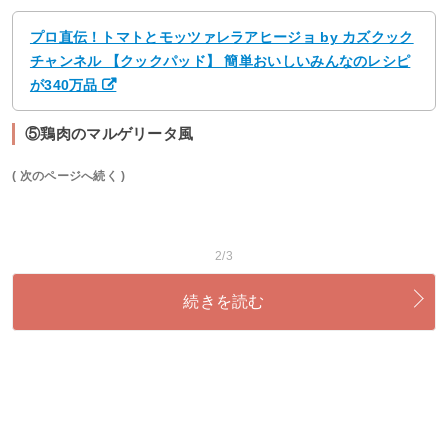
プロ直伝！トマトとモッツァレラアヒージョ by カズクック
チャンネル 【クックパッド】 簡単おいしいみんなのレシピ
が340万品
⑤鶏肉のマルゲリータ風
( 次のページへ続く )
2/3
続きを読む