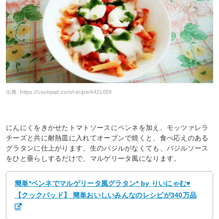
出典:
https://cookpad.com/recipe/4421059
にんにくをきかせたトマトソースにペンネを加え、モッツァレラ
チーズと共に耐熱皿に入れてオーブンで焼くと、食べ応えのある
グラタンに仕上がります。生のバジルがなくても、バジルソース
をひと垂らしするだけで、マルゲリータ風になります。
簡単*ペンネでマルゲリータ風グラタン* by りいにゃむ♥
【クックパッド】 簡単おいしいみんなのレシピが340万品