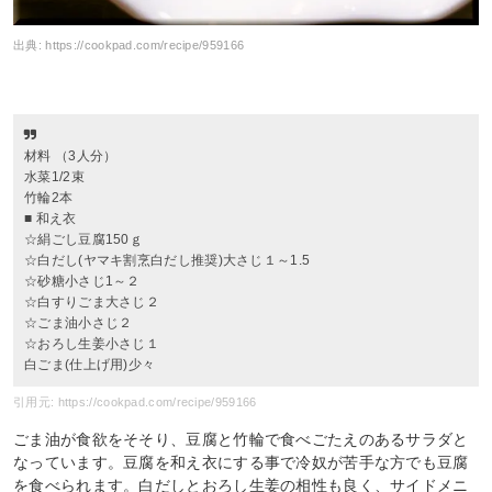
出典:
https://cookpad.com/recipe/959166
材料 （3人分）
水菜1/2束
竹輪2本
■ 和え衣
☆絹ごし豆腐150ｇ
☆白だし(ヤマキ割烹白だし推奨)大さじ１～1.5
☆砂糖小さじ1～２
☆白すりごま大さじ２
☆ごま油小さじ２
☆おろし生姜小さじ１
白ごま(仕上げ用)少々
引用元: https://cookpad.com/recipe/959166
ごま油が食欲をそそり、豆腐と竹輪で食べごたえのあるサラダと
なっています。豆腐を和え衣にする事で冷奴が苦手な方でも豆腐
を食べられます。白だしとおろし生姜の相性も良く、サイドメニ