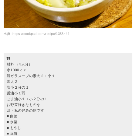
出典:
https://cookpad.com/recipe/1353444
材料 （4人分）
水1000ｃｃ
鶏ガラスープの素大２＋小１
酒大２
塩小２分の１
醤油小１弱
ごま油小１＋小２分の１
お野菜好きなものを
以下私の好みの物です
■ 白菜
■ 水菜
■ もやし
■ 豆苗