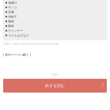
■ 油揚げ
■ キノコ
■ 豆腐
■ 水餃子
■ 鶏肉
■ 豚肉
■ ウインナー
■ うどんなどなど
引用元: https://cookpad.com/recipe/1353444
( 次のページへ続く )
1/13
続きを読む