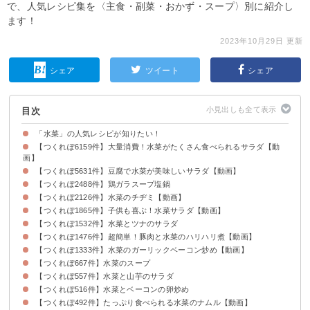
で、人気レシピ集を〈主食・副菜・おかず・スープ〉別に紹介し
ます！
2023年10月29日 更新
シェア
ツイート
シェア
目次
「水菜」の人気レシピが知りたい！
【つくれぽ6159件】大量消費！水菜がたくさん食べられるサラダ【動
画】
【つくれぽ5631件】豆腐で水菜が美味しいサラダ【動画】
【つくれぽ2488件】鶏ガラスープ塩鍋
【つくれぽ2126件】水菜のチヂミ【動画】
【つくれぽ1865件】子供も喜ぶ！水菜サラダ【動画】
【つくれぽ1532件】水菜とツナのサラダ
【つくれぽ1476件】超簡単！豚肉と水菜のハリハリ煮【動画】
【つくれぽ1333件】水菜のガーリックベーコン炒め【動画】
【つくれぽ667件】水菜のスープ
【つくれぽ557件】水菜と山芋のサラダ
【つくれぽ516件】水菜とベーコンの卵炒め
【つくれぽ492件】たっぷり食べられる水菜のナムル【動画】