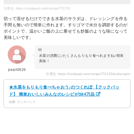
引用元: https://cookpad.com/recipe/772170
切って混ぜるだけでできる水菜のサラダは、ドレッシングを作る
手間も無いので簡単に作れます。すりゴマで水分を調節するのが
ポイントで、温かいご飯の上に乗せても炒飯のような味になって
美味しいです。
水菜の消費に♪たくさんもりもり食べれますね♪簡単
美味！
pearl0626
引用元: https://cookpad.com/recipe/772170/tsukurepos
★水菜をもりもり食べちゃおう♪のつくれぽ 【クックパッ
ド】 簡単おいしいみんなのレシピが384万品
出典: クックパッド