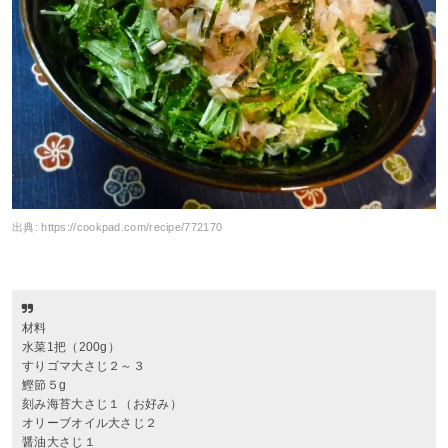
出典:
https://cookpad.com/recipe/772170
材料
水菜1把（200g）
すりゴマ大さじ２～３
鰹節５g
刻み海苔大さじ１（お好み）
オリーブオイル大さじ２
醤油大さじ１