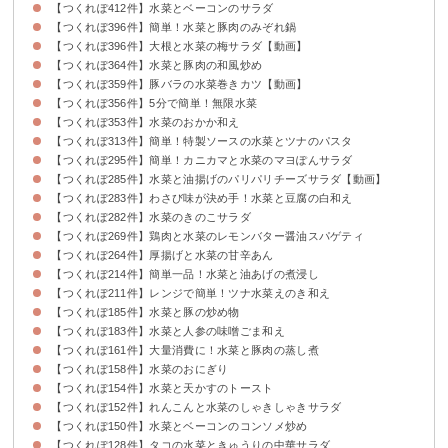
【つくれぽ412件】水菜とベーコンのサラダ
【つくれぽ396件】簡単！水菜と豚肉のみぞれ鍋
【つくれぽ396件】大根と水菜の梅サラダ【動画】
【つくれぽ364件】水菜と豚肉の和風炒め
【つくれぽ359件】豚バラの水菜巻きカツ【動画】
【つくれぽ356件】5分で簡単！無限水菜
【つくれぽ353件】水菜のおかか和え
【つくれぽ313件】簡単！特製ソースの水菜とツナのパスタ
【つくれぽ295件】簡単！カニカマと水菜のマヨぽんサラダ
【つくれぽ285件】水菜と油揚げのパリパリチーズサラダ【動画】
【つくれぽ283件】わさび味が決め手！水菜と豆腐の白和え
【つくれぽ282件】水菜のきのこサラダ
【つくれぽ269件】鶏肉と水菜のレモンバター醤油スパゲティ
【つくれぽ264件】厚揚げと水菜の甘辛あん
【つくれぽ214件】簡単一品！水菜と油あげの煮浸し
【つくれぽ211件】レンジで簡単！ツナ水菜えのき和え
【つくれぽ185件】水菜と豚の炒め物
【つくれぽ183件】水菜と人参の味噌ごま和え
【つくれぽ161件】大量消費に！水菜と豚肉の蒸し煮
【つくれぽ158件】水菜のおにぎり
【つくれぽ154件】水菜と天かすのトースト
【つくれぽ152件】れんこんと水菜のしゃきしゃきサラダ
【つくれぽ150件】水菜とベーコンのコンソメ炒め
【つくれぽ128件】タコの水菜ときゅうりの中華サラダ