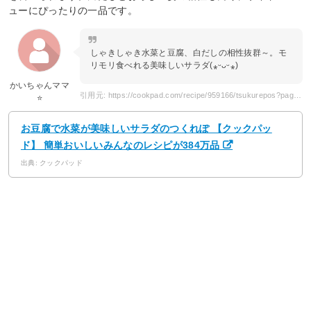
ューにぴったりの一品です。
しゃきしゃき水菜と豆腐、白だしの相性抜群～。モ
リモリ食べれる美味しいサラダ(⁎ᵕᴗᵕ⁎)
かいちゃんママ
引用元: https://cookpad.com/recipe/959166/tsukurepos?page=3
⭐️
お豆腐で水菜が美味しいサラダのつくれぽ 【クックパッ
ド】 簡単おいしいみんなのレシピが384万品
出典: クックパッド