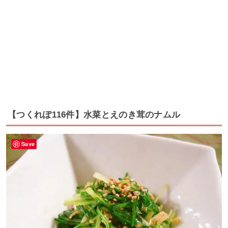
【つくれぽ116件】水菜とえのき茸のナムル
Save