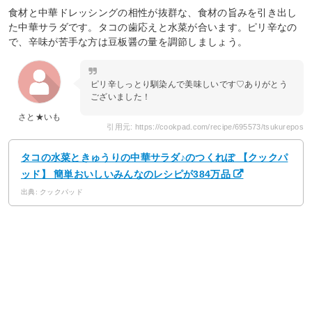
食材と中華ドレッシングの相性が抜群な、食材の旨みを引き出し
た中華サラダです。タコの歯応えと水菜が合います。ピリ辛なの
で、辛味が苦手な方は豆板醤の量を調節しましょう。
ピリ辛しっとり馴染んで美味しいです♡ありがとう
ございました！
さと★いも
引用元: https://cookpad.com/recipe/695573/tsukurepos
タコの水菜ときゅうりの中華サラダ♪のつくれぽ 【クックパ
ッド】 簡単おいしいみんなのレシピが384万品
出典: クックパッド