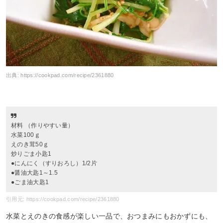
出典:
https://cookpad.com/recipe/2361880
材料 （作りやすい量）
水菜100ｇ
えのき茸50ｇ
炒りごま小匙1
●にんにく（すりおろし）1/2片
●醤油大匙1～1.5
●ごま油大匙1
引用元: https://cookpad.com/recipe/2361880
水菜とえのきの食感が楽しい一品で、おつまみにもおかずにも、