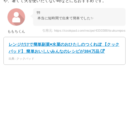
や、暑くて火を使いたくない時などにもおすすめです。
本当に短時間で出来て簡単でした✨
引用元: https://cookpad.com/recipe/4330388/tsukurepos
ももちくん
レンジだけで簡単副菜♥水菜のおひたしのつくれぽ 【クック
パッド】 簡単おいしいみんなのレシピが384万品
出典: クックパッド