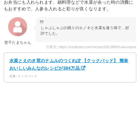
お弁当にも入れられます。鍋料理などで水菜が余った時の消費に
もおすすめで、人参を入れると彩りが良くなります。
しゃぶしゃぶの残りのエノキと水菜を違う味で…好
評でした。
世千たまちゃん
引用元: https://cookpad.com/recipe/2361880/tsukurepos
水菜とえのき茸のナムルのつくれぽ 【クックパッド】 簡単
おいしいみんなのレシピが384万品
出典: クックパッド