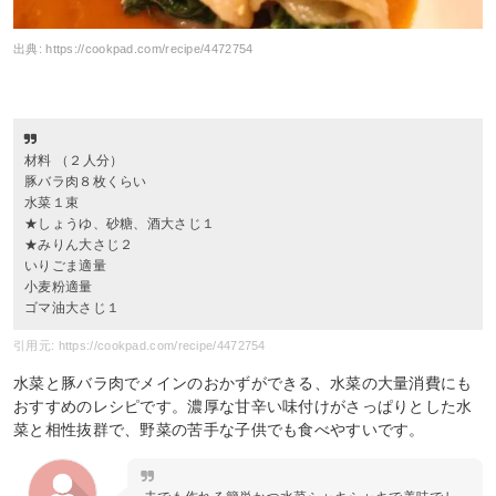
出典:
https://cookpad.com/recipe/4472754
材料 （２人分）
豚バラ肉８枚くらい
水菜１束
★しょうゆ、砂糖、酒大さじ１
★みりん大さじ２
いりごま適量
小麦粉適量
ゴマ油大さじ１
引用元: https://cookpad.com/recipe/4472754
水菜と豚バラ肉でメインのおかずができる、水菜の大量消費にも
おすすめのレシピです。濃厚な甘辛い味付けがさっぱりとした水
菜と相性抜群で、野菜の苦手な子供でも食べやすいです。