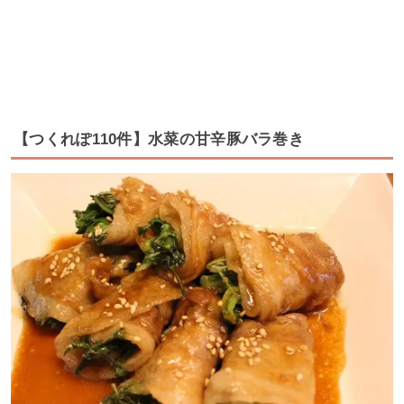
【つくれぽ110件】水菜の甘辛豚バラ巻き