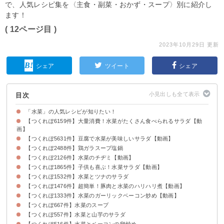
で、人気レシピ集を〈主食・副菜・おかず・スープ〉別に紹介し
ます！
( 12ページ目 )
2023年10月29日 更新
シェア
ツイート
シェア
目次
「水菜」の人気レシピが知りたい！
【つくれぽ6159件】大量消費！水菜がたくさん食べられるサラダ【動
画】
【つくれぽ5631件】豆腐で水菜が美味しいサラダ【動画】
【つくれぽ2488件】鶏ガラスープ塩鍋
【つくれぽ2126件】水菜のチヂミ【動画】
【つくれぽ1865件】子供も喜ぶ！水菜サラダ【動画】
【つくれぽ1532件】水菜とツナのサラダ
【つくれぽ1476件】超簡単！豚肉と水菜のハリハリ煮【動画】
【つくれぽ1333件】水菜のガーリックベーコン炒め【動画】
【つくれぽ667件】水菜のスープ
【つくれぽ557件】水菜と山芋のサラダ
【つくれぽ516件】水菜とベーコンの卵炒め