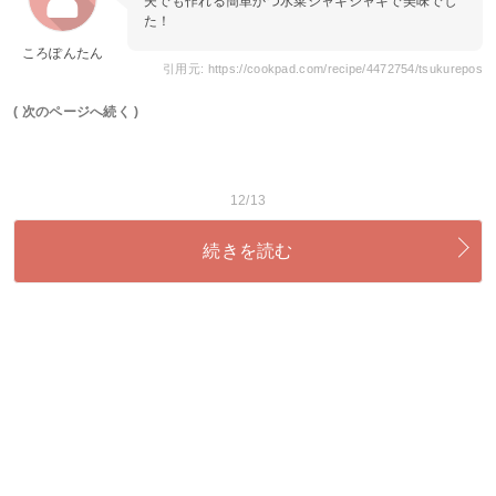
夫でも作れる簡単かつ水菜シャキシャキで美味でし
た！
ころぽんたん
引用元: https://cookpad.com/recipe/4472754/tsukurepos
( 次のページへ続く )
12/13
続きを読む