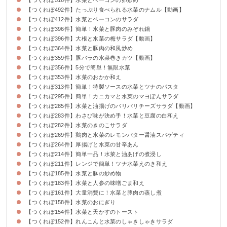
【つくれぽ492件】たっぷり食べられる水菜のナムル【動画】
【つくれぽ412件】水菜とベーコンのサラダ
【つくれぽ396件】簡単！水菜と豚肉のみぞれ鍋
【つくれぽ396件】大根と水菜の梅サラダ【動画】
【つくれぽ364件】水菜と豚肉の和風炒め
【つくれぽ359件】豚バラの水菜巻きカツ【動画】
【つくれぽ356件】5分で簡単！無限水菜
【つくれぽ353件】水菜のおかか和え
【つくれぽ313件】簡単！特製ソースの水菜とツナのパスタ
【つくれぽ295件】簡単！カニカマと水菜のマヨぽんサラダ
【つくれぽ285件】水菜と油揚げのパリパリチーズサラダ【動画】
【つくれぽ283件】わさび味が決め手！水菜と豆腐の白和え
【つくれぽ282件】水菜のきのこサラダ
【つくれぽ269件】鶏肉と水菜のレモンバター醤油スパゲティ
【つくれぽ264件】厚揚げと水菜の甘辛あん
【つくれぽ214件】簡単一品！水菜と油あげの煮浸し
【つくれぽ211件】レンジで簡単！ツナ水菜えのき和え
【つくれぽ185件】水菜と豚の炒め物
【つくれぽ183件】水菜と人参の味噌ごま和え
【つくれぽ161件】大量消費に！水菜と豚肉の蒸し煮
【つくれぽ158件】水菜のおにぎり
【つくれぽ154件】水菜と天かすのトースト
【つくれぽ152件】れんこんと水菜のしゃきしゃきサラダ