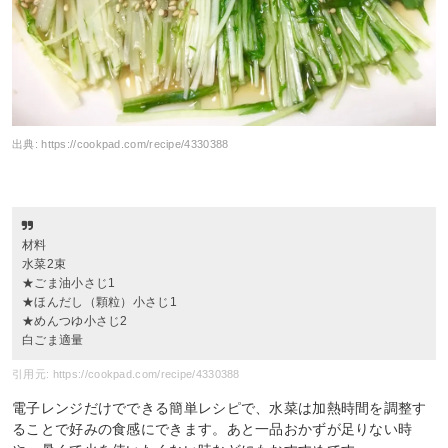
出典:
https://cookpad.com/recipe/4330388
材料
水菜2束
★ごま油小さじ1
★ほんだし（顆粒）小さじ1
★めんつゆ小さじ2
白ごま適量
引用元: https://cookpad.com/recipe/4330388
電子レンジだけでできる簡単レシピで、水菜は加熱時間を調整す
ることで好みの食感にできます。あと一品おかずが足りない時