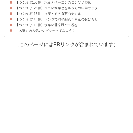
【つくれぽ150件】水菜とベーコンのコンソメ炒め
【つくれぽ128件】タコの水菜ときゅうりの中華サラダ
【つくれぽ116件】水菜とえのき茸のナムル
【つくれぽ113件】レンジで簡単副菜！水菜のおひたし
【つくれぽ110件】水菜の甘辛豚バラ巻き
「水菜」の人気レシピを作ってみよう！
（このページにはPRリンクが含まれています）