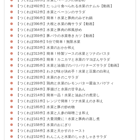
【つくれぽ492件】たっぷり食べられる水菜のナムル【動画】
【つくれぽ412件】水菜とベーコンのサラダ
【つくれぽ396件】簡単！水菜と豚肉のみぞれ鍋
【つくれぽ396件】大根と水菜の梅サラダ【動画】
【つくれぽ364件】水菜と豚肉の和風炒め
【つくれぽ359件】豚バラの水菜巻きカツ【動画】
【つくれぽ356件】5分で簡単！無限水菜
【つくれぽ353件】水菜のおかか和え
【つくれぽ313件】簡単！特製ソースの水菜とツナのパスタ
【つくれぽ295件】簡単！カニカマと水菜のマヨぽんサラダ
【つくれぽ285件】水菜と油揚げのパリパリチーズサラダ【動画】
【つくれぽ283件】わさび味が決め手！水菜と豆腐の白和え
【つくれぽ282件】水菜のきのこサラダ
【つくれぽ269件】鶏肉と水菜のレモンバター醤油スパゲティ
【つくれぽ264件】厚揚げと水菜の甘辛あん
【つくれぽ214件】簡単一品！水菜と油あげの煮浸し
【つくれぽ211件】レンジで簡単！ツナ水菜えのき和え
【つくれぽ185件】水菜と豚の炒め物
【つくれぽ183件】水菜と人参の味噌ごま和え
【つくれぽ161件】大量消費に！水菜と豚肉の蒸し煮
【つくれぽ158件】水菜のおにぎり
【つくれぽ154件】水菜と天かすのトースト
【つくれぽ152件】れんこんと水菜のしゃきしゃきサラダ