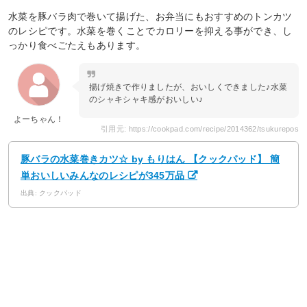
水菜を豚バラ肉で巻いて揚げた、お弁当にもおすすめのトンカツ
のレシピです。水菜を巻くことでカロリーを抑える事ができ、し
っかり食べごたえもあります。
揚げ焼きで作りましたが、おいしくできました♪水菜
のシャキシャキ感がおいしい♪
よーちゃん！
引用元: https://cookpad.com/recipe/2014362/tsukurepos
豚バラの水菜巻きカツ☆ by もりはん 【クックパッド】 簡
単おいしいみんなのレシピが345万品
出典: クックパッド