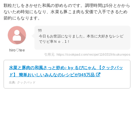
顆粒だしをきかせた和風の炒めものです。調理時間は5分とかから
ないため時短にもなり、水菜も豚こま肉も安価で入手できるため
節約にもなります。
今日もお世話になりました。本当に大好きなレシピ
でリピ率Ｎｏ．1！
hiro♡tee
引用元: https://cookpad.com/recipe/1160319/tsukurepos
水菜と豚肉の和風さっと炒め♪ by るびにゃん 【クックパッ
ド】 簡単おいしいみんなのレシピが345万品
出典: クックパッド