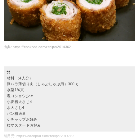
出典:
https://cookpad.com/recipe/2014362
材料 （4人分）
豚バラ薄切り肉（しゃぶしゃぶ用）300ｇ
水菜1/4束
塩コショウ少々
小麦粉大さじ4
水大さじ4
パン粉適量
ケチャップお好み
粒マスタードお好み
引用元: https://cookpad.com/recipe/2014362