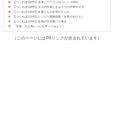
【つくれぽ150件】水菜とベーコンのコンソメ炒め
【つくれぽ128件】タコの水菜ときゅうりの中華サラダ
【つくれぽ116件】水菜とえのき茸のナムル
【つくれぽ113件】レンジで簡単副菜！水菜のおひたし
【つくれぽ110件】水菜の甘辛豚バラ巻き
「水菜」の人気レシピを作ってみよう！
（このページにはPRリンクが含まれています）