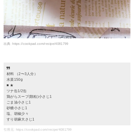
出典:
https://cookpad.com/recipe/4081799
材料 （2〜3人分）
水菜150g
■ ★
ツナ缶1/2缶
鶏がらスープ(顆粒)小さじ1
ごま油小さじ1
砂糖小さじ1
塩、胡椒少々
すり胡麻大さじ1
引用元: https://cookpad.com/recipe/4081799