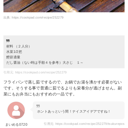
出典:
https://cookpad.com/recipe/252279
材料 （２人分）
水菜1/2把
鰹節適量
だし醤油（ない時は手順４を参考）大さじ １～
引用元: https://cookpad.com/recipe/252279
フライパンで蒸し茹でするので、お鍋でお湯を沸かす必要がない
です。そうする事で普通に茹でるよりも栄養分が逃げません。副
菜にもお弁当にもおすすめの一品です。
ホントあっという間！ナイスアイデアですね！
引用元: https://cookpad.com/recipe/252279/tsukurepos
まいめる0720