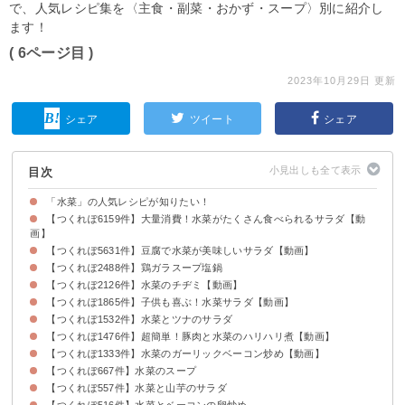
で、人気レシピ集を〈主食・副菜・おかず・スープ〉別に紹介し
ます！
( 6ページ目 )
2023年10月29日 更新
シェア
ツイート
シェア
目次
「水菜」の人気レシピが知りたい！
【つくれぽ6159件】大量消費！水菜がたくさん食べられるサラダ【動
画】
【つくれぽ5631件】豆腐で水菜が美味しいサラダ【動画】
【つくれぽ2488件】鶏ガラスープ塩鍋
【つくれぽ2126件】水菜のチヂミ【動画】
【つくれぽ1865件】子供も喜ぶ！水菜サラダ【動画】
【つくれぽ1532件】水菜とツナのサラダ
【つくれぽ1476件】超簡単！豚肉と水菜のハリハリ煮【動画】
【つくれぽ1333件】水菜のガーリックベーコン炒め【動画】
【つくれぽ667件】水菜のスープ
【つくれぽ557件】水菜と山芋のサラダ
【つくれぽ516件】水菜とベーコンの卵炒め