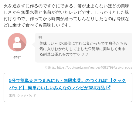
火を通さずに作るのですぐにできる、箸が止まらないほどの美味
しさから無限水菜と名前が付いたレシピです。しっかりとした味
付けなので、作ってから時間が経ってしんなりしたものは冷奴な
どに乗せて食べても美味しいです。
美味しい～↑水菜倍にすれば良かったです息子たちも
気に入りおかわりしてました♡簡単に美味しく出来
る副菜は優れものです♡♡♡
ｸﾏﾘｴ
引用元: https://cookpad.com/recipe/4081799/tsukurepos
5分で簡単☆おつまみにも・無限水菜。のつくれぽ 【クック
パッド】 簡単おいしいみんなのレシピが384万品
出典: クックパッド