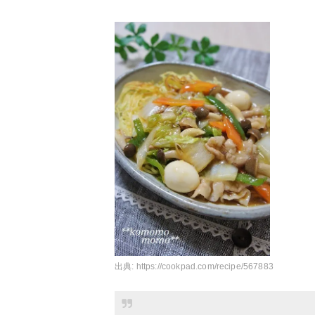
出典:
https://cookpad.com/recipe/567883