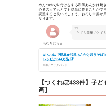
めんつゆで味付けをする和風あんかけ焼
心者の人でもとても簡単に作ることがで
調整すると良いでしょう。おろし生姜が
なります。
とても簡単でとて
ちむちむちぇ
めんつゆで簡単★和風あんかけ焼きそば by
レシピが344万品
出典: クックパッド
【つくれぽ433件】子
画】