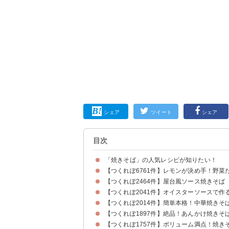
シェア
ツイート
シェア
目次
「焼きそば」の人気レシピが知りたい！
【つくれぽ6761件】レモンが決め手！野
【つくれぽ2464件】屋台風ソース焼きそば
【つくれぽ2041件】オイスターソースで作
【つくれぽ2014件】簡単本格！中華焼きそ
【つくれぽ1897件】絶品！あんかけ焼きそ
【つくれぽ1757件】ボリューム満点！焼き