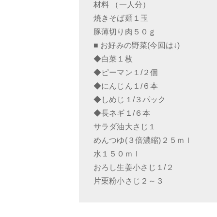
材料 （一人分）
焼きそば麺１玉
豚薄切り肉５０ｇ
■ お好みの野菜(今回は↓)
◆白菜１枚
◆ピーマン１/２個
◆にんじん１/６本
◆しめじ１/３パック
◆長ネギ１/６本
サラダ油大さじ１
めんつゆ(３倍濃縮)２５ｍｌ
水１５０ｍｌ
おろし生姜小さじ１/２
片栗粉小さじ２～３