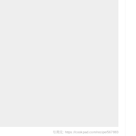
引用元: https://cookpad.com/recipe/567883