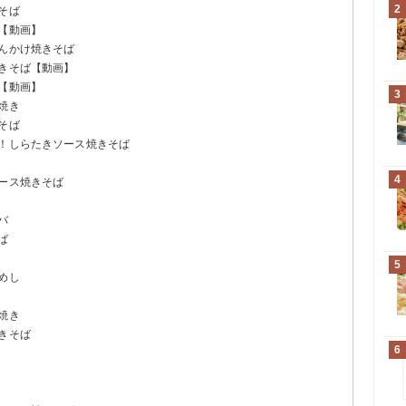
2
そば
【動画】
あんかけ焼きそば
焼きそば【動画】
【動画】
3
焼き
そば
ジ！しらたきソース焼きそば
4
ソース焼きそば
バ
ば
5
めし
焼き
きそば
6