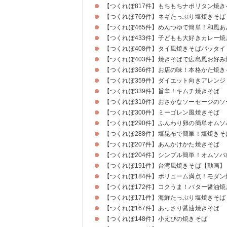
【つくれぽ817件】もちもちナポリタン焼き
【つくれぽ769件】ネギたっぷり塩焼きそば
【つくれぽ465件】めんつゆで簡単！和風
【つくれぽ433件】子どもも大好きカレー
【つくれぽ408件】タイ風焼きそばパッタイ
【つくれぽ403件】焼きそばで広島風お好み
【つくれぽ366件】お店の味！本格かた焼き
【つくれぽ359件】ダイエット向きアレン
【つくれぽ339件】旨辛！キムチ焼きそば
【つくれぽ310件】おさかなソーセージの
【つくれぽ300件】ミーゴレン風焼きそば
【つくれぽ290件】ふんわり卵の簡単オムソ
【つくれぽ288件】塩昆布で簡単！塩焼きそ
【つくれぽ207件】あんかけかた焼きそば
【つくれぽ204件】シンプル簡単！オムソバ
【つくれぽ191件】台湾風焼きそば【動画】
【つくれぽ184件】ボリューム満点！モダン
【つくれぽ172件】コクうま！バター醤油焼
【つくれぽ171件】海鮮たっぷり塩焼きそば
【つくれぽ167件】あっさり醤油焼きそば
【つくれぽ148件】小えびの焼きそば