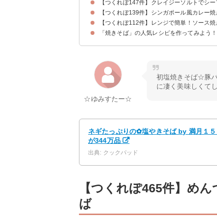
【つくれぽ147件】クレイジーソルトでシ
【つくれぽ139件】シンガポール風カレー焼
【つくれぽ112件】レンジで簡単！ソース焼
「焼きそば」の人気レシピを作ってみよう
初塩焼きそば☆豚
に凄く美味しくて
☆ゆみすたー☆
ネギたっぷりの✿塩やきそば by 満月１
が344万品
出典: クックパッド
【つくれぽ465件】め
ば