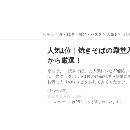
ちそう
>
食・料理
>
麺類・パスタ
> 人気1位｜焼
人気1位｜焼きそばの殿堂入
から厳選！
今回は、「焼きそば」の人気レシピ30個をク
ば」のクックパッド1位の絶品料理〜簡単に
お気に入りのレシピを探してみてください。
( 4ページ目 )
2023年10月22日 更新
（このページにはPRリンクが含まれています）