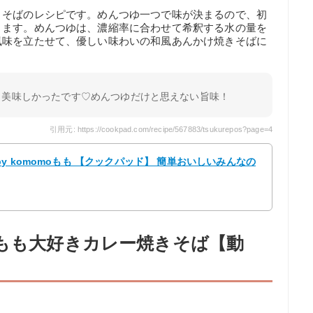
きそばのレシピです。めんつゆ一つで味が決まるので、初
きます。めんつゆは、濃縮率に合わせて希釈する水の量を
風味を立たせて、優しい味わいの和風あんかけ焼きそばに
も美味しかったです♡めんつゆだけと思えない旨味！
引用元: https://cookpad.com/recipe/567883/tsukurepos?page=4
 komomoもも 【クックパッド】 簡単おいしいみんなの
どもも大好きカレー焼きそば【動