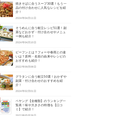
焼きそばに合うスープ30選！もう一
品の付け合わせに人気なレシピを紹
介！
2024年04月11日
そうめんに合う献立レシピ51選！副
菜などおかず・付け合わせやメニュ
ー例も紹介！
2024年04月10日
ビーフンとは？フォーや春雨との違
いは？原料・名前の由来やレシピの
おすすめも紹介！
2022年09月08日
グラタンに合う献立50選！おかずや
副菜・付け合わせのおすすめを紹
介！
2024年02月01日
ペヤング【全種類】のランキング一
覧表！味や大きさの特徴を【口コ
ミ】で紹介！
2022年05月26日