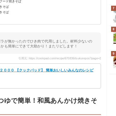
ーフード焼きそば
きそば
7
きそば
！
8
バラが無かったのでひき肉で代用しました。材料少ないの
しかも簡単にできて大助かり！またリピします！
9
引用元: https://cookpad.com/recipe/670836/tsukurepos?page=2
５２０００ 【クックパッド】 簡単おいしいみんなのレシピ
んつゆで簡単！和風あんかけ焼きそ