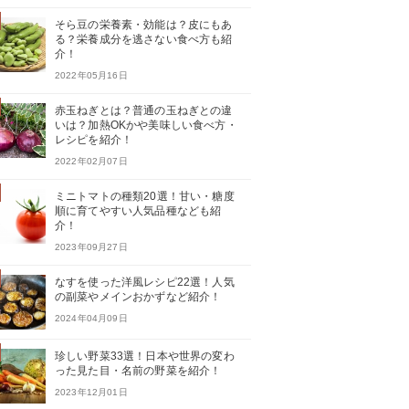
そら豆の栄養素・効能は？皮にもあ
る？栄養成分を逃さない食べ方も紹
介！
2022年05月16日
赤玉ねぎとは？普通の玉ねぎとの違
いは？加熱OKかや美味しい食べ方・
レシピを紹介！
2022年02月07日
ミニトマトの種類20選！甘い・糖度
順に育てやすい人気品種なども紹
介！
2023年09月27日
なすを使った洋風レシピ22選！人気
の副菜やメインおかずなど紹介！
2024年04月09日
珍しい野菜33選！日本や世界の変わ
った見た目・名前の野菜を紹介！
2023年12月01日