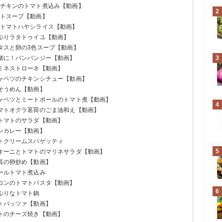
かチキンのトマト煮込み【動画】
2
マトスープ【動画】
のトマトハヤシライス【動画】
っぷりラタトゥイユ【動画】
レタスと卵の3色スープ【動画】
一緒に！バンバンジー【動画】
3
んミネストローネ【動画】
キャベツのチキンシチュー【動画】
ナそうめん【動画】
キャベツとミートボールのトマト煮【動画】
4
トマトオクラ茗荷のごま油和え【動画】
とトマトのサラダ【動画】
キンカレー【動画】
マトクリームスパゲッティ
5
ッキーニとトマトのマリネサラダ【動画】
木耳の卵炒め【動画】
ホールトマト煮込み
ーコンのトマトパスタ【動画】
6
っぷりなトマト鍋
マトパッツァ【動画】
マトのチーズ焼き【動画】