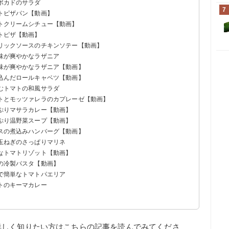
アボカドのサラダ
7
マトピザパン【動画】
マトクリームシチュー【動画】
マトピザ【動画】
ーリックソースのチキンソテー【動画】
風味が爽やかなラザニア
風味が爽やかなラザニア【動画】
煮込んだロールキャベツ【動画】
しむトマトの和風サラダ
マトとモッツァレラのカプレーゼ【動画】
っぷりマサラカレー【動画】
っぷり温野菜スープ【動画】
ースの煮込みハンバーグ【動画】
新玉ねぎのさっぱりマリネ
きなトマトリゾット【動画】
トの冷製パスタ【動画】
ンで簡単なトマトパエリア
マトのキーマカレー
詳しく知りたい方はこちらの記事を読んでみてくださ