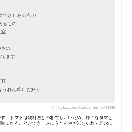
骨付き）あるもの
あるもの
適宜
のもの
れてます
適宜
ほうれん草）お好み
引用元: https://cookpad.com/recipe/695656
です。トマトは鍋料理との相性もいいため、様々な食材と
簡単に作ることができ、〆にうどんやお米をいれて雑炊に
。