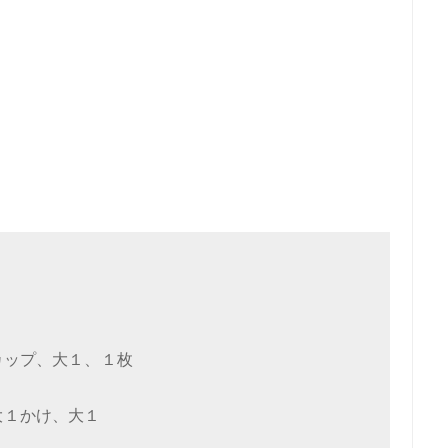
ップ、大１、１枚
１かけ、大１