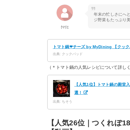
年末の忙しさにへ
ジ野菜もたっぷり
ｸﾏﾘｴ
トマト鍋❤チーズ by MyDining 【
出典: クックパッド
（＊トマト鍋の人気レシピについて詳し
【人気1位】トマト鍋の殿堂入
選！
出典: ちそう
【人気26位｜つくれぽ1