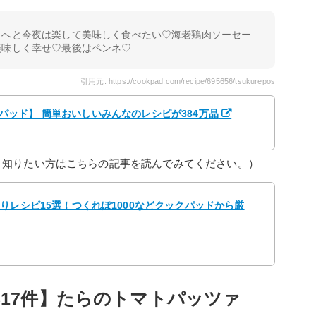
とへと今夜は楽して美味しく食べたい♡海老鶏肉ソーセー
美味しく幸せ♡最後はペンネ♡
引用元: https://cookpad.com/recipe/695656/tsukurepos
クックパッド】 簡単おいしいみんなのレシピが384万品
く知りたい方はこちらの記事を読んでみてください。）
りレシピ15選！つくれぽ1000などクックパッドから厳
817件】たらのトマトパッツァ