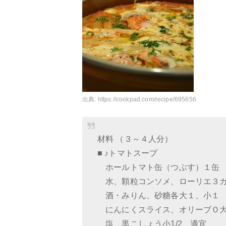
出典:
https://cookpad.com/recipe/695656
材料 （３～４人分）
■ ♪トマトスープ
ホールトマト缶（つぶす）１缶
水、顆粒コンソメ、ローリエ３カ
酒・みりん、砂糖各大１、小１
にんにくスライス、オリーブＯ大
塩、黒こしょう小1/2、適宜