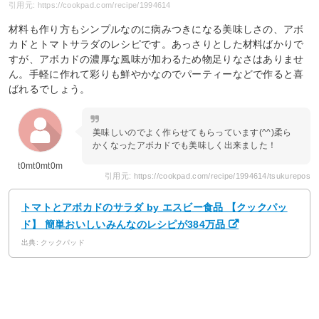
引用元: https://cookpad.com/recipe/1994614
材料も作り方もシンプルなのに病みつきになる美味しさの、アボ
カドとトマトサラダのレシピです。あっさりとした材料ばかりで
すが、アボカドの濃厚な風味が加わるため物足りなさはありませ
ん。手軽に作れて彩りも鮮やかなのでパーティーなどで作ると喜
ばれるでしょう。
美味しいのでよく作らせてもらっています(^^)柔ら
かくなったアボカドでも美味しく出来ました！
t0mt0mt0m
引用元: https://cookpad.com/recipe/1994614/tsukurepos
トマトとアボカドのサラダ by エスビー食品 【クックパッ
ド】 簡単おいしいみんなのレシピが384万品
出典: クックパッド