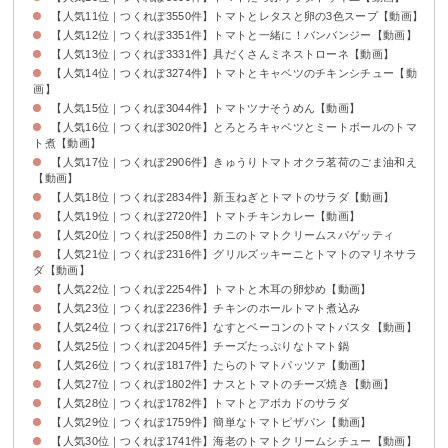
【人気11位｜つくれぽ3550件】トマトとレタスと卵の3色スープ【動画】
【人気12位｜つくれぽ3351件】トマトと一緒に！バンバンジー【動画】
【人気13位｜つくれぽ3331件】具だくさんミネストローネ【動画】
【人気14位｜つくれぽ3274件】トマトとキャベツのチキンシチュー【動
画】
【人気15位｜つくれぽ3044件】トマトツナそうめん【動画】
【人気16位｜つくれぽ3020件】とろとろキャベツとミートボールのトマ
ト煮【動画】
【人気17位｜つくれぽ2906件】きゅうりトマトオクラ茗荷のごま油和え
【動画】
【人気18位｜つくれぽ2834件】新玉ねぎとトマトのサラダ【動画】
【人気19位｜つくれぽ2720件】トマトチキンカレー【動画】
【人気20位｜つくれぽ2508件】カニのトマトクリームスパゲッティ
【人気21位｜つくれぽ2316件】グリルズッキーニとトマトのマリネサラ
ダ【動画】
【人気22位｜つくれぽ2254件】トマトと木耳の卵炒め【動画】
【人気23位｜つくれぽ2236件】チキンのホールトマト煮込み
【人気24位｜つくれぽ2176件】なすとベーコンのトマトパスタ【動画】
【人気25位｜つくれぽ2045件】チーズたっぷりなトマト鍋
【人気26位｜つくれぽ1817件】たらのトマトパッツァ【動画】
【人気27位｜つくれぽ1802件】ナスとトマトのチーズ焼き【動画】
【人気28位｜つくれぽ1782件】トマトとアボカドのサラダ
【人気29位｜つくれぽ1759件】簡単なトマトピザパン【動画】
【人気30位｜つくれぽ1741件】海老のトマトクリームシチュー【動画】