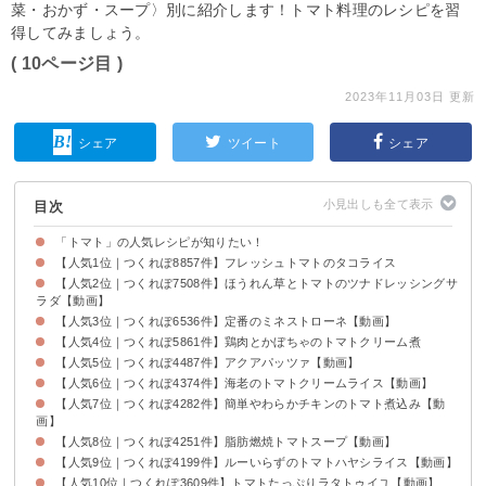
菜・おかず・スープ〉別に紹介します！トマト料理のレシピを習
得してみましょう。
( 10ページ目 )
2023年11月03日 更新
シェア
ツイート
シェア
目次
「トマト」の人気レシピが知りたい！
【人気1位｜つくれぽ8857件】フレッシュトマトのタコライス
【人気2位｜つくれぽ7508件】ほうれん草とトマトのツナドレッシングサ
ラダ【動画】
【人気3位｜つくれぽ6536件】定番のミネストローネ【動画】
【人気4位｜つくれぽ5861件】鶏肉とかぼちゃのトマトクリーム煮
【人気5位｜つくれぽ4487件】アクアパッツァ【動画】
【人気6位｜つくれぽ4374件】海老のトマトクリームライス【動画】
【人気7位｜つくれぽ4282件】簡単やわらかチキンのトマト煮込み【動
画】
【人気8位｜つくれぽ4251件】脂肪燃焼トマトスープ【動画】
【人気9位｜つくれぽ4199件】ルーいらずのトマトハヤシライス【動画】
【人気10位｜つくれぽ3609件】トマトたっぷりラタトゥイユ【動画】