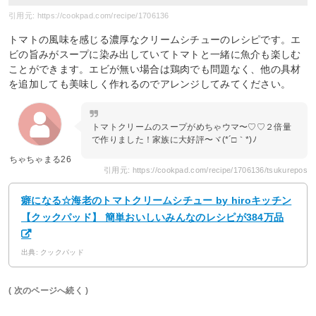
引用元: https://cookpad.com/recipe/1706136
トマトの風味を感じる濃厚なクリームシチューのレシピです。エ
ビの旨みがスープに染み出していてトマトと一緒に魚介も楽しむ
ことができます。エビが無い場合は鶏肉でも問題なく、他の具材
を追加しても美味しく作れるのでアレンジしてみてください。
トマトクリームのスープがめちゃウマ〜♡♡２倍量
で作りました！家族に大好評〜ヾ(*´□｀*)ﾉ
ちゃちゃまる26
引用元: https://cookpad.com/recipe/1706136/tsukurepos
癖になる☆海老のトマトクリームシチュー by hiroキッチン
【クックパッド】 簡単おいしいみんなのレシピが384万品
出典: クックパッド
( 次のページへ続く )