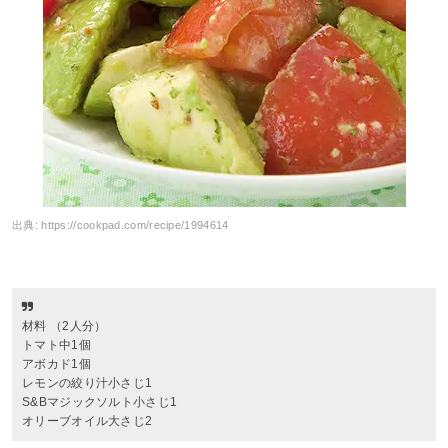
出典:
https://cookpad.com/recipe/1994614
材料 （2人分）
トマト中1個
アボカド1個
レモンの絞り汁小さじ1
S&Bマジックソルト小さじ1
オリーブオイル大さじ2