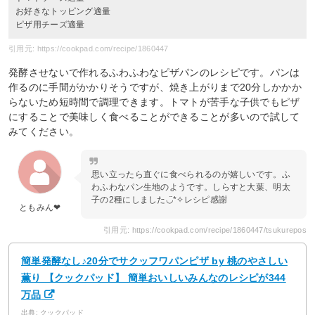
お好きなトッピング適量
ピザ用チーズ適量
引用元: https://cookpad.com/recipe/1860447
発酵させないで作れるふわふわなピザパンのレシピです。パンは
作るのに手間がかかりそうですが、焼き上がりまで20分しかかか
らないため短時間で調理できます。トマトが苦手な子供でもピザ
にすることで美味しく食べることができることが多いので試して
みてください。
思い立ったら直ぐに食べられるのが嬉しいです。ふ
わふわなパン生地のようです。しらすと大葉、明太
子の2種にしました◡̈*✧レシピ感謝
ともみん❤
引用元: https://cookpad.com/recipe/1860447/tsukurepos
簡単発酵なし♪20分でサクッフワパンピザ by 桃のやさしい
薫り 【クックパッド】 簡単おいしいみんなのレシピが344
万品
出典: クックパッド