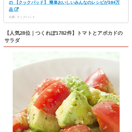
の 【クックパッド】 簡単おいしいみんなのレシピが384万
品
出典: クックパッド
【人気28位｜つくれぽ1782件】トマトとアボカドの
サラダ