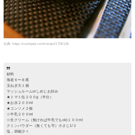
出典:
https://cookpad.com/recipe/1706136
材料
海老６〜８尾
玉ねぎ大１個
マッシュルームorしめじお好み
★トマト缶２００g（半分）
★お水２００ml
★コンソメ２個
☆牛乳２００ml
☆生クリーム（無ければ牛乳でもok)１００ml
クミンパウダー（無くても可）小さじ1/２
塩，胡椒少々