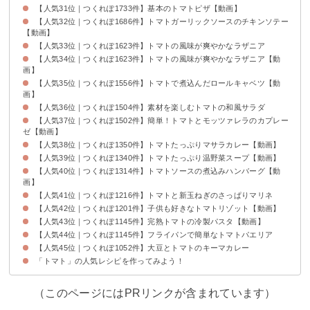
【人気31位｜つくれぽ1733件】基本のトマトピザ【動画】
【人気32位｜つくれぽ1686件】トマトガーリックソースのチキンソテー
【動画】
【人気33位｜つくれぽ1623件】トマトの風味が爽やかなラザニア
【人気34位｜つくれぽ1623件】トマトの風味が爽やかなラザニア【動
画】
【人気35位｜つくれぽ1556件】トマトで煮込んだロールキャベツ【動
画】
【人気36位｜つくれぽ1504件】素材を楽しむトマトの和風サラダ
【人気37位｜つくれぽ1502件】簡単！トマトとモッツァレラのカプレー
ゼ【動画】
【人気38位｜つくれぽ1350件】トマトたっぷりマサラカレー【動画】
【人気39位｜つくれぽ1340件】トマトたっぷり温野菜スープ【動画】
【人気40位｜つくれぽ1314件】トマトソースの煮込みハンバーグ【動
画】
【人気41位｜つくれぽ1216件】トマトと新玉ねぎのさっぱりマリネ
【人気42位｜つくれぽ1201件】子供も好きなトマトリゾット【動画】
【人気43位｜つくれぽ1145件】完熟トマトの冷製パスタ【動画】
【人気44位｜つくれぽ1145件】フライパンで簡単なトマトパエリア
【人気45位｜つくれぽ1052件】大豆とトマトのキーマカレー
「トマト」の人気レシピを作ってみよう！
（このページにはPRリンクが含まれています）