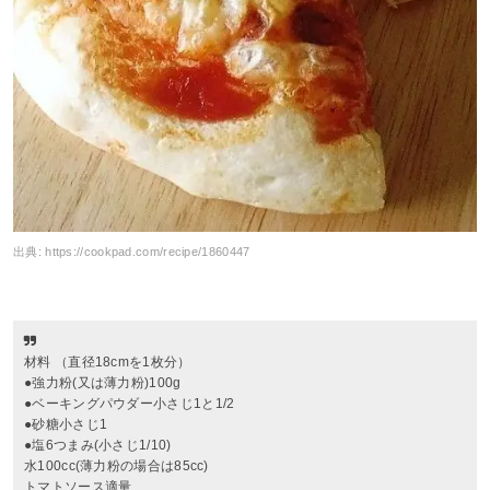
出典:
https://cookpad.com/recipe/1860447
材料 （直径18cmを1枚分）
●強力粉(又は薄力粉)100g
●ベーキングパウダー小さじ1と1/2
●砂糖小さじ1
●塩6つまみ(小さじ1/10)
水100cc(薄力粉の場合は85cc)
トマトソース適量