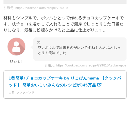
引用元: https://cookpad.com/recipe/799810
材料もシンプルで、ボウルひとつで作れるチョコカップケーキで
す。板チョコを溶かして入れることで濃厚でしっとりした口当た
りになり、最後に粉糖をかけると上品に仕上がります。
ワンボウルで出来るのがいいですね！ ふわふわしっ
とり！美味でした
ひぃと♪
引用元: https://cookpad.com/recipe/799810/tsukurepos
1番簡単♪チョコカップケーキ by りこぴんmama 【クックパ
ッド】 簡単おいしいみんなのレシピが345万品
出典: クックパッド