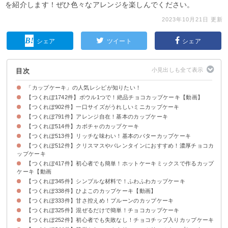
を紹介します！ぜひ色々なアレンジを楽しんでください。
2023年10月21日 更新
シェア
ツイート
シェア
目次
「カップケーキ」の人気レシピが知りたい！
【つくれぽ1742件】ボウル1つで！絶品チョコカップケーキ【動画】
【つくれぽ902件】一口サイズがうれしいミニカップケーキ
【つくれぽ791件】アレンジ自在！基本のカップケーキ
【つくれぽ514件】カボチャのカップケーキ
【つくれぽ513件】リッチな味わい！基本のバターカップケーキ
【つくれぽ512件】クリスマスやバレンタインにおすすめ！濃厚チョコカ
ップケーキ
【つくれぽ417件】初心者でも簡単！ホットケーキミックスで作るカップ
ケーキ【動画
【つくれぽ345件】シンプルな材料で！ふわふわカップケーキ
【つくれぽ338件】ひよこのカップケーキ【動画】
【つくれぽ333件】甘さ控えめ！プルーンのカップケーキ
【つくれぽ325件】混ぜるだけで簡単！チョコカップケーキ
【つくれぽ252件】初心者でも失敗なし！チョコチップ入りカップケーキ