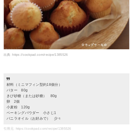
出典:
https://cookpad.com/recipe/1385526
材料（ミニマフィン型約18個分）
バター 80g
きび砂糖（または砂糖） 80g
卵 2個
小麦粉 120g
ベーキングパウダー 小さじ1
バニラオイル（お好みで） 少々
引用元: https://cookpad.com/recipe/1385526