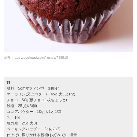
出典:
https://cookpad.com/recipe/799810
材料（5cmマフィン型 3個分）
マーガリン(又はバター) 45g(大3と1/2)
チョコ 60g(板チョコ1枚ちょっと)
砂糖 25g(大3弱)
ココアパウダー 10g(大1と1/2)
卵 1個
薄力粉 25g(大3)
ベーキングパウダー 2g(小1/2)
仕上げに振りかける粉糖(お好みで) 適量