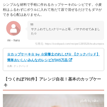
シンプルな材料で手軽に作れるカップケーキのレシピです。小麦
粉はふるわずにボウルに入れて泡だて器で混ぜるだけでもダマが
できる心配はありません。
サクふわでした♪クリームと苺、バナナのせてみまし
た☆
mi・haru
引用元: https://cookpad.com/recipe/1385526/tsukurepos
☆カップケーキ☆ by ☆栄養士のれしぴ☆ 【クックパッド】
簡単おいしいみんなのレシピが345万品
出典: クックパッド
【つくれぽ791件】アレンジ自在！基本のカップケー
キ